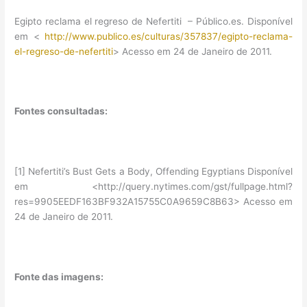
Egipto reclama el regreso de Nefertiti – Público.es. Disponível
em <
http://www.publico.es/culturas/357837/egipto-reclama-
el-regreso-de-nefertiti
> Acesso em 24 de Janeiro de 2011.
Fontes consultadas:
[1] Nefertiti’s Bust Gets a Body, Offending Egyptians Disponível
em <http://query.nytimes.com/gst/fullpage.html?
res=9905EEDF163BF932A15755C0A9659C8B63> Acesso em
24 de Janeiro de 2011.
Fonte das imagens: