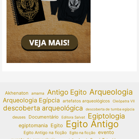
Arqueologia
Antigo Egito
Akhenaton
amarna
Arqueologia Egípcia
artefatos arqueológicos
Cleópatra VII
descoberta arqueológica
descoberta de tumba egípcia
Egiptologia
Documentário
deuses
Editora Salvat
Egito Antigo
egiptomania
Egito
evento
Egito Antigo na ficção
Egito na ficção