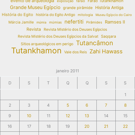
evento de arqueologia
Faraó Tutankhamon
exposição
faraó
Grande Museu Egípcio
História Antiga
grande pirâmide
História do Egito
história do Egito Antigo
mitologia
Museu Egípcio do Cairo
nefertiti
Ramses II
Márcia Jamille
múmias
Pirâmides
múmia
Revista
Revista Mistério dos Deuses Egípcios
Revista Mistério dos Deuses Egípcios da Salvat
Saqqara
Tutancâmon
Sítios arqueológicos em perigo
Tutankhamon
Zahi Hawass
Vale dos Reis
janeiro 2011
D
S
T
Q
Q
S
S
1
2
3
4
5
6
7
8
9
10
11
12
13
14
15
16
17
18
19
20
21
22