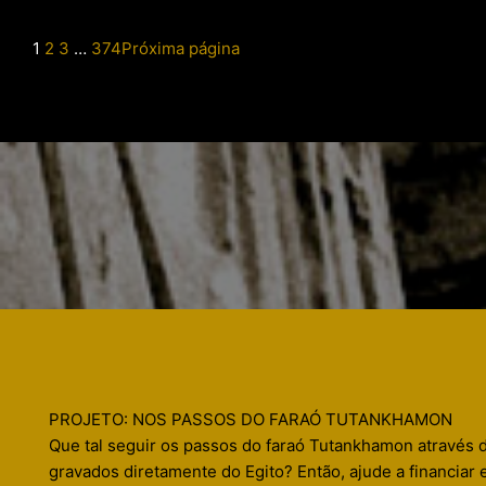
1
2
3
…
374
Próxima página
PROJETO: NOS PASSOS DO FARAÓ TUTANKHAMON
Que tal seguir os passos do faraó Tutankhamon através 
gravados diretamente do Egito? Então, ajude a financiar 