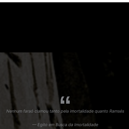
Nenhum faraó clamou tanto pela imortalidade quanto Ramsés
— Egito em Busca da Imortalidade