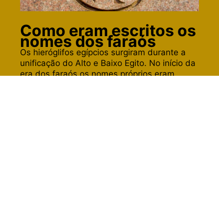
Como eram escritos os
nomes dos faraós
Os hieróglifos egípcios surgiram durante a
unificação do Alto e Baixo Egito. No início da
era dos faraós os nomes próprios eram
representados em símbolos retangulares
(serekh) e depois passaram a ser em
símbolos ovais (cartuches). O nome
“cartuche” foi adotado por conta dos
soldados franceses durante a invasão do
Egito, que associaram o formato do antigo
símbolo oval com as capsulas de suas balas.
O objetivo de escrever nomes reais dentro
dos cartuches era dar proteção divina.
Leia mais