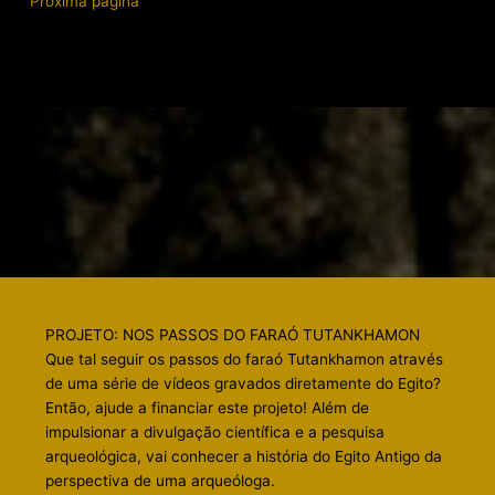
Próxima página
PROJETO: NOS PASSOS DO FARAÓ TUTANKHAMON
Que tal seguir os passos do faraó Tutankhamon através
de uma série de vídeos gravados diretamente do Egito?
Então, ajude a financiar este projeto! Além de
impulsionar a divulgação científica e a pesquisa
arqueológica, vai conhecer a história do Egito Antigo da
perspectiva de uma arqueóloga.