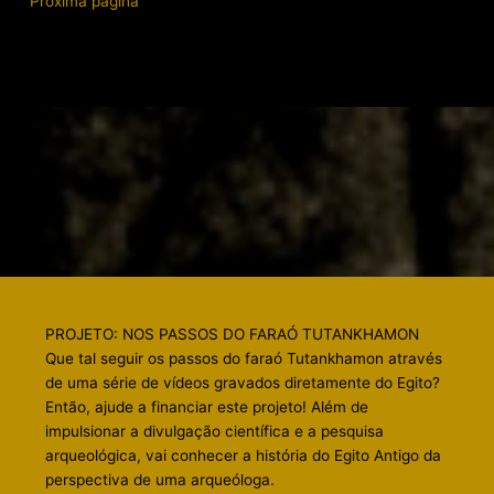
Próxima página
PROJETO: NOS PASSOS DO FARAÓ TUTANKHAMON
Que tal seguir os passos do faraó Tutankhamon através
de uma série de vídeos gravados diretamente do Egito?
Então, ajude a financiar este projeto! Além de
impulsionar a divulgação científica e a pesquisa
arqueológica, vai conhecer a história do Egito Antigo da
perspectiva de uma arqueóloga.