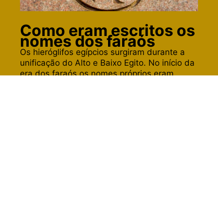
Como eram escritos os
nomes dos faraós
Os hieróglifos egípcios surgiram durante a
unificação do Alto e Baixo Egito. No início da
era dos faraós os nomes próprios eram
representados em símbolos retangulares
(serekh) e depois passaram a ser em
símbolos ovais (cartuches). O nome
“cartuche” foi adotado por conta dos
soldados franceses durante a invasão do
Egito, que associaram o formato do antigo
símbolo oval com as capsulas de suas balas.
O objetivo de escrever nomes reais dentro
dos cartuches era dar proteção divina.
Leia mais