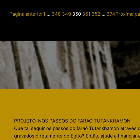
Página anterior
1
…
348
349
350
351
352
…
374
Próxima pá
PROJETO: NOS PASSOS DO FARAÓ TUTANKHAMON
Que tal seguir os passos do faraó Tutankhamon através 
gravados diretamente do Egito? Então, ajude a financiar 