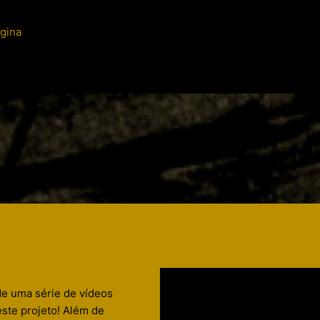
gina
de uma série de vídeos
este projeto! Além de