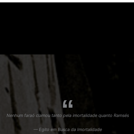
Nenhum faraó clamou tanto pela imortalidade quanto Ramsés
— Egito em Busca da Imortalidade