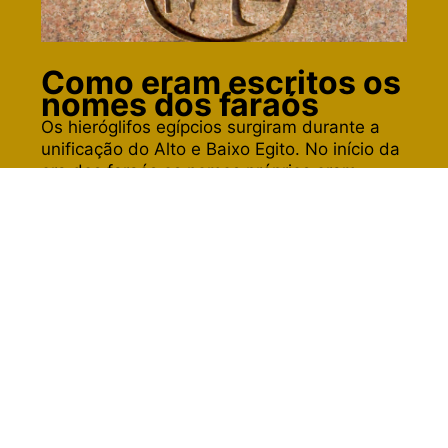
Como eram escritos os
nomes dos faraós
Os hieróglifos egípcios surgiram durante a
unificação do Alto e Baixo Egito. No início da
era dos faraós os nomes próprios eram
representados em símbolos retangulares
(serekh) e depois passaram a ser em
símbolos ovais (cartuches). O nome
“cartuche” foi adotado por conta dos
soldados franceses durante a invasão do
Egito, que associaram o formato do antigo
símbolo oval com as capsulas de suas balas.
O objetivo de escrever nomes reais dentro
dos cartuches era dar proteção divina.
Leia mais