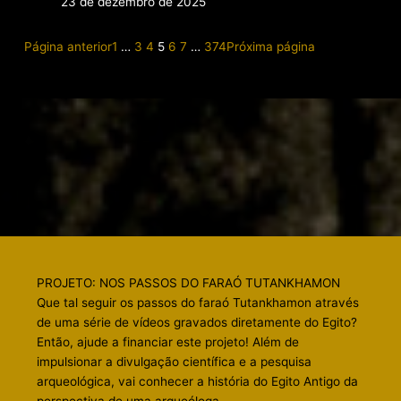
23 de dezembro de 2025
Página anterior
1
…
3
4
5
6
7
…
374
Próxima página
PROJETO: NOS PASSOS DO FARAÓ TUTANKHAMON
Que tal seguir os passos do faraó Tutankhamon através
de uma série de vídeos gravados diretamente do Egito?
Então, ajude a financiar este projeto! Além de
impulsionar a divulgação científica e a pesquisa
arqueológica, vai conhecer a história do Egito Antigo da