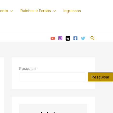
mento
Rainhas e Faraós
Ingressos
Pesquisar
Pesquisar
Pesquisar