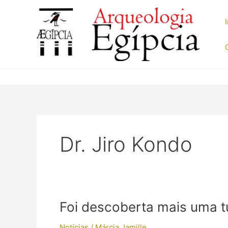
Ir
para
o
conteúdo
Dr. Jiro Kondo
Foi descoberta mais uma 
Notícias
/
Márcia Jamille