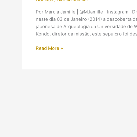
Por Márcia Jamille | @MJamille | Instagram D
neste dia 03 de Janeiro (2014) a descoberta 
japonesa de Arqueologia da Universidade de W
Kondo, diretor da missão, este sepulcro foi de
Foi
Read More »
descoberta
mais
uma
tumba
Ramséssida
em
Luxor