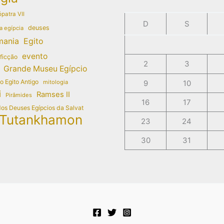
patra VII
D
S
deuses
a egípcia
mania
Egito
evento
 ficção
2
3
Grande Museu Egípcio
do Egito Antigo
mitologia
9
10
i
Ramses II
Pirâmides
16
17
dos Deuses Egípcios da Salvat
Tutankhamon
23
24
30
31