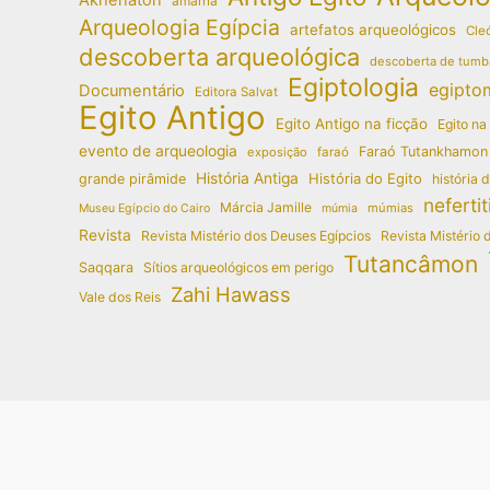
amarna
Arqueologia Egípcia
artefatos arqueológicos
Cleó
descoberta arqueológica
descoberta de tumb
Egiptologia
egipto
Documentário
Editora Salvat
Egito Antigo
Egito Antigo na ficção
Egito na
evento de arqueologia
Faraó Tutankhamon
exposição
faraó
História Antiga
História do Egito
grande pirâmide
história 
nefertit
Márcia Jamille
múmias
Museu Egípcio do Cairo
múmia
Revista
Revista Mistério dos Deuses Egípcios
Revista Mistério 
Tutancâmon
Saqqara
Sítios arqueológicos em perigo
Zahi Hawass
Vale dos Reis