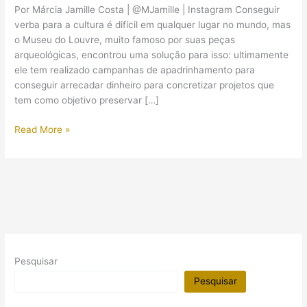
Por Márcia Jamille Costa | @MJamille | Instagram Conseguir
verba para a cultura é difícil em qualquer lugar no mundo, mas
o Museu do Louvre, muito famoso por suas peças
arqueológicas, encontrou uma solução para isso: ultimamente
ele tem realizado campanhas de apadrinhamento para
conseguir arrecadar dinheiro para concretizar projetos que
tem como objetivo preservar […]
Louvre
Read More »
restaurará
uma
capela
funerária
egípcia
graças
ao
apoio
Pesquisar
popular
Pesquisar