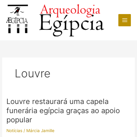
Ir
para
o
conteúdo
Louvre
Louvre restaurará uma capela
funerária egípcia graças ao apoio
popular
Notícias
/
Márcia Jamille