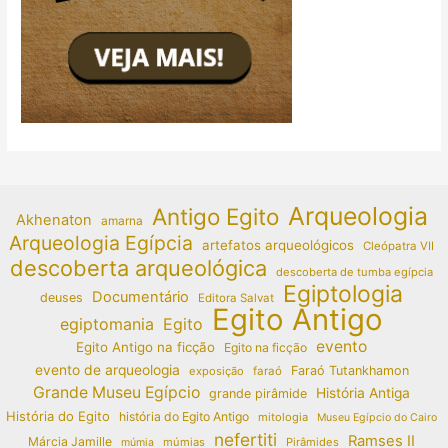
Arqueologia
Antigo Egito
Akhenaton
amarna
Arqueologia Egípcia
artefatos arqueológicos
Cleópatra VII
descoberta arqueológica
descoberta de tumba egípcia
Egiptologia
Documentário
deuses
Editora Salvat
Egito Antigo
egiptomania
Egito
evento
Egito Antigo na ficção
Egito na ficção
evento de arqueologia
Faraó Tutankhamon
exposição
faraó
Grande Museu Egípcio
História Antiga
grande pirâmide
História do Egito
história do Egito Antigo
mitologia
Museu Egípcio do Cairo
nefertiti
Ramses II
Márcia Jamille
múmias
Pirâmides
múmia