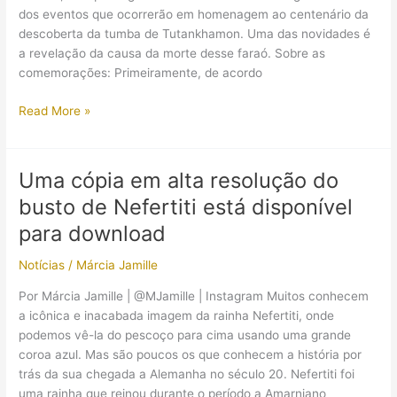
mundo!
dos eventos que ocorrerão em homenagem ao centenário da
descoberta da tumba de Tutankhamon. Uma das novidades é
a revelação da causa da morte desse faraó. Sobre as
comemorações: Primeiramente, de acordo
O
Read More »
arqueólogo
Zahi
Hawass
Uma cópia em alta resolução do
afirma
busto de Nefertiti está disponível
que
anunciará
para download
em
Notícias
/
Márcia Jamille
outubro
a
Por Márcia Jamille | @MJamille | Instagram Muitos conhecem
causa
a icônica e inacabada imagem da rainha Nefertiti, onde
da
podemos vê-la do pescoço para cima usando uma grande
morte
coroa azul. Mas são poucos os que conhecem a história por
de
trás da sua chegada a Alemanha no século 20. Nefertiti foi
Tutankhamon
uma rainha que reinou durante o período a Amarniano