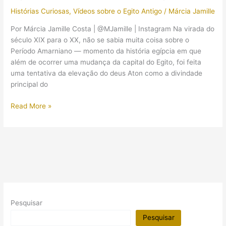
diz
Histórias Curiosas
,
Vídeos sobre o Egito Antigo
/
Márcia Jamille
arqueóloga
Por Márcia Jamille Costa | @MJamille | Instagram Na virada do
século XIX para o XX, não se sabia muita coisa sobre o
Período Amarniano — momento da história egípcia em que
além de ocorrer uma mudança da capital do Egito, foi feita
uma tentativa da elevação do deus Aton como a divindade
principal do
Nefertiti
Read More »
e
Akhenaton:
o
casal
egípcio
impossível
de
ser
Pesquisar
ignorado
Pesquisar