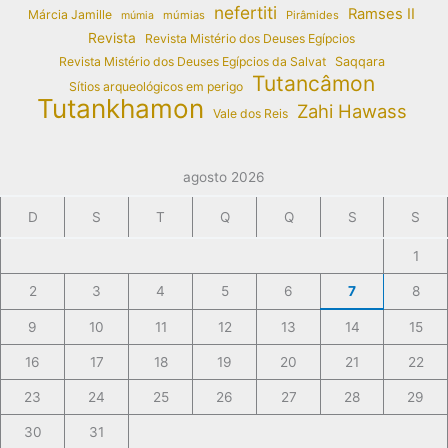
nefertiti
Ramses II
Márcia Jamille
múmias
Pirâmides
múmia
Revista
Revista Mistério dos Deuses Egípcios
Revista Mistério dos Deuses Egípcios da Salvat
Saqqara
Tutancâmon
Sítios arqueológicos em perigo
Tutankhamon
Zahi Hawass
Vale dos Reis
agosto 2026
D
S
T
Q
Q
S
S
1
2
3
4
5
6
7
8
9
10
11
12
13
14
15
16
17
18
19
20
21
22
23
24
25
26
27
28
29
30
31