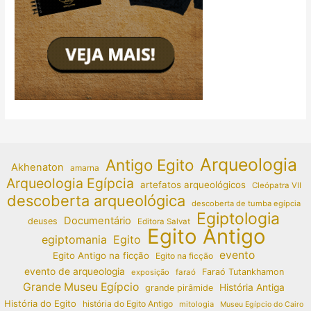
Arqueologia
Antigo Egito
Akhenaton
amarna
Arqueologia Egípcia
artefatos arqueológicos
Cleópatra VII
descoberta arqueológica
descoberta de tumba egípcia
Egiptologia
Documentário
deuses
Editora Salvat
Egito Antigo
egiptomania
Egito
evento
Egito Antigo na ficção
Egito na ficção
evento de arqueologia
Faraó Tutankhamon
exposição
faraó
Grande Museu Egípcio
História Antiga
grande pirâmide
História do Egito
história do Egito Antigo
mitologia
Museu Egípcio do Cairo