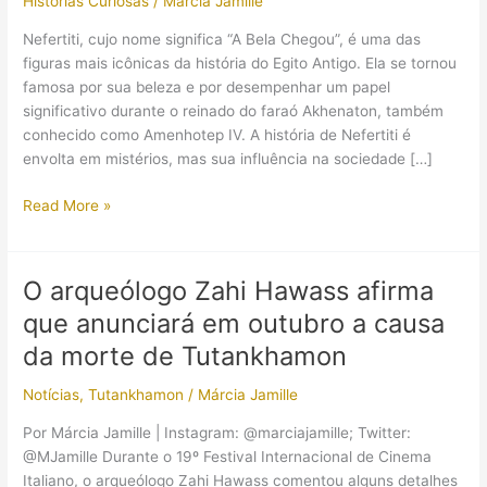
Histórias Curiosas
/
Márcia Jamille
Nefertiti, cujo nome significa “A Bela Chegou”, é uma das
figuras mais icônicas da história do Egito Antigo. Ela se tornou
famosa por sua beleza e por desempenhar um papel
significativo durante o reinado do faraó Akhenaton, também
conhecido como Amenhotep IV. A história de Nefertiti é
envolta em mistérios, mas sua influência na sociedade […]
Nefertiti:
Read More »
A
rainha
que
O arqueólogo Zahi Hawass afirma
governou
que anunciará em outubro a causa
o
Antigo
da morte de Tutankhamon
Egito
Notícias
,
Tutankhamon
/
Márcia Jamille
e
hoje
Por Márcia Jamille | Instagram: @marciajamille; Twitter:
encanta
@MJamille Durante o 19º Festival Internacional de Cinema
o
Italiano, o arqueólogo Zahi Hawass comentou alguns detalhes