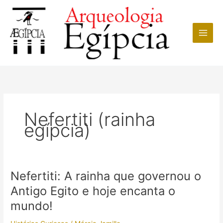
Ir
para
o
conteúdo
Nefertiti (rainha
egípcia)
Nefertiti: A rainha que governou o
Antigo Egito e hoje encanta o
mundo!