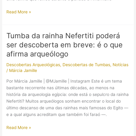
Uma
Read More »
cópia
em
alta
Tumba da rainha Nefertiti poderá
resolução
ser descoberta em breve: é o que
do
busto
afirma arqueólogo
de
Descobertas Arqueológicas
,
Descobertas de Tumbas
,
Notícias
Nefertiti
/
Márcia Jamille
está
disponível
Por Márcia Jamille | @MJamille | Instagram Este é um tema
para
bastante recorrente nas últimas décadas, ao menos na
download
história da arqueologia egípcia: onde está o sepulcro da rainha
Nefertiti? Muitos arqueólogos sonham encontrar o local do
último descanso de uma das rainhas mais famosas do Egito —
e a qual alguns acreditam que também foi faraó —.
Tumba
Read More »
da