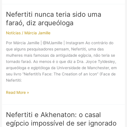
rainha
Nefertiti
Nefertiti nunca teria sido uma
poderá
faraó, diz arqueóloga
ser
descoberta
Notícias
/
Márcia Jamille
em
breve:
Por Márcia Jamille | @MJamille | Instagram Ao contrário do
é
que alguns pesquisadores pensam, Nefertiti, uma das
o
mulheres mais famosas da antiguidade egípcia, não teria se
que
tornado faraó. Ao menos é o que diz a Dra. Joyce Tyldesley,
afirma
arqueóloga e egiptóloga da Universidade de Manchester, em
arqueólogo
seu livro “Nefertiti’s Face: The Creation of an Icon” (Face de
Nefertiti:
Nefertiti
Read More »
nunca
teria
sido
Nefertiti e Akhenaton: o casal
uma
egípcio impossível de ser ignorado
faraó,