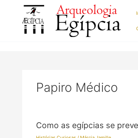
Ir
para
o
conteúdo
Papiro Médico
Como as egípcias se preve
Histórias Curiosas
/
Márcia Jamille