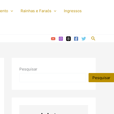
mento
Rainhas e Faraós
Ingressos
Pesquisar
Pesquisar
Pesquisar