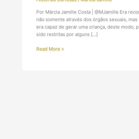
Por Márcia Jamille Costa | @MJamille Era reco
não somente através dos órgãos sexuais, mas t
era capaz de gerar uma criança, deste modo, p
sido restritas por alguns […]
Como
Read More »
as
egípcias
se
preveniam
da
gravidez