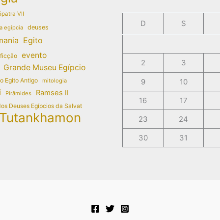
patra VII
D
S
deuses
a egípcia
mania
Egito
evento
 ficção
2
3
Grande Museu Egípcio
do Egito Antigo
mitologia
9
10
i
Ramses II
Pirâmides
16
17
dos Deuses Egípcios da Salvat
Tutankhamon
23
24
30
31