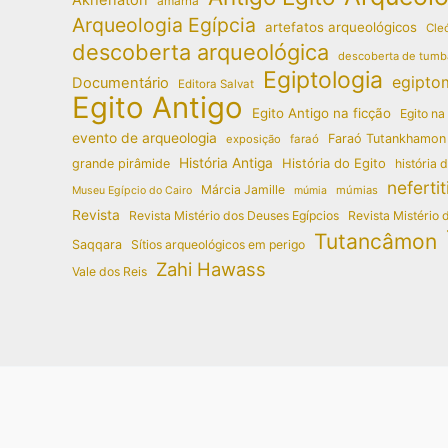
amarna
Arqueologia Egípcia
artefatos arqueológicos
Cleó
descoberta arqueológica
descoberta de tumb
Egiptologia
egipto
Documentário
Editora Salvat
Egito Antigo
Egito Antigo na ficção
Egito na
evento de arqueologia
Faraó Tutankhamon
exposição
faraó
História Antiga
História do Egito
grande pirâmide
história 
nefertit
Márcia Jamille
múmias
Museu Egípcio do Cairo
múmia
Revista
Revista Mistério dos Deuses Egípcios
Revista Mistério 
Tutancâmon
Saqqara
Sítios arqueológicos em perigo
Zahi Hawass
Vale dos Reis