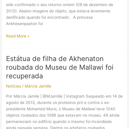
sido confirmado o seu retorno ontem (08 de dezembro de
2013). Abaixo imagens do objeto, que estava levemente
danificado quando foi encontrado: A princesa
Ankhesenpaaton foi
Imagens
Read More »
da
estatueta
de
Estátua de filha de Akhenaton
Ankhesenamon
roubada do Museu de Mallawi foi
recuperada
meses
recuperada
após
Notícias
/
Márcia Jamille
seu
roubo
Por Márcia Jamile | @MJamille | Instagram Saqueado em 14 de
agosto de 2013, durante os protestos pró e contra o ex-
presidente Mohamed Mursi, o Museu de Mallawi teve 1040
objetos roubados dos 1089 que estavam no museu. 49 ainda
permaneciam no edifício quando o mesmo foi incendiado
ainda naquela semana. Dentre os artefatos roubados