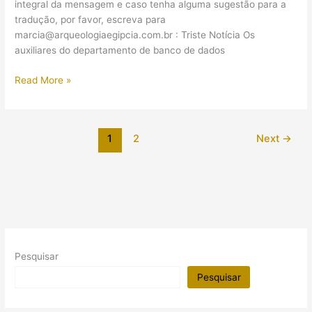
integral da mensagem e caso tenha alguma sugestão para a
tradução, por favor, escreva para
marcia@arqueologiaegipcia.com.br : Triste Notícia Os
auxiliares do departamento de banco de dados
Triste
Read More »
Notícia
–
Por
1
2
Next
→
Zahi
Hawass
Pesquisar
Pesquisar