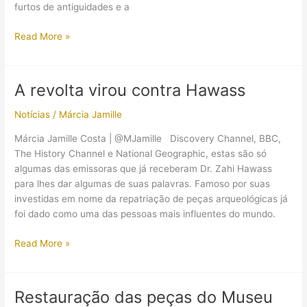
furtos de antiguidades e a
Hawass
Read More »
fala
sobre
os
A revolta virou contra Hawass
artefatos
furtados
Notícias
/
Márcia Jamille
Márcia Jamille Costa | @MJamille Discovery Channel, BBC,
The History Channel e National Geographic, estas são só
algumas das emissoras que já receberam Dr. Zahi Hawass
para lhes dar algumas de suas palavras. Famoso por suas
investidas em nome da repatriação de peças arqueológicas já
foi dado como uma das pessoas mais influentes do mundo.
A
Read More »
revolta
virou
contra
Restauração das peças do Museu
Hawass