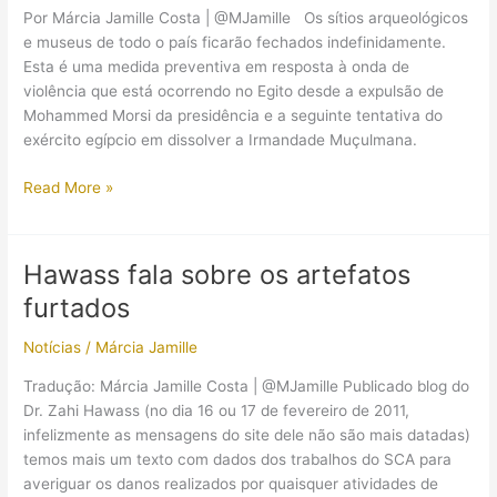
Por Márcia Jamille Costa | @MJamille Os sítios arqueológicos
e museus de todo o país ficarão fechados indefinidamente.
Esta é uma medida preventiva em resposta à onda de
violência que está ocorrendo no Egito desde a expulsão de
Mohammed Morsi da presidência e a seguinte tentativa do
exército egípcio em dissolver a Irmandade Muçulmana.
URGENTE
Read More »
–
Sítios
arqueológicos
Hawass fala sobre os artefatos
e
furtados
museus
serão
Notícias
/
Márcia Jamille
fechados
por
Tradução: Márcia Jamille Costa | @MJamille Publicado blog do
tempo
Dr. Zahi Hawass (no dia 16 ou 17 de fevereiro de 2011,
indeterminado
infelizmente as mensagens do site dele não são mais datadas)
temos mais um texto com dados dos trabalhos do SCA para
averiguar os danos realizados por quaisquer atividades de