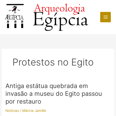
Ir
para
o
conteúdo
Protestos no Egito
Antiga estátua quebrada em
invasão a museu do Egito passou
por restauro
Notícias
/
Márcia Jamille