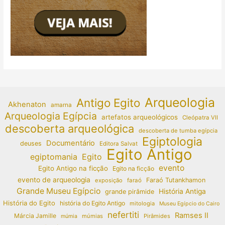
Arqueologia
Antigo Egito
Akhenaton
amarna
Arqueologia Egípcia
artefatos arqueológicos
Cleópatra VII
descoberta arqueológica
descoberta de tumba egípcia
Egiptologia
Documentário
deuses
Editora Salvat
Egito Antigo
egiptomania
Egito
evento
Egito Antigo na ficção
Egito na ficção
evento de arqueologia
Faraó Tutankhamon
exposição
faraó
Grande Museu Egípcio
História Antiga
grande pirâmide
História do Egito
história do Egito Antigo
mitologia
Museu Egípcio do Cairo
nefertiti
Ramses II
Márcia Jamille
múmias
Pirâmides
múmia