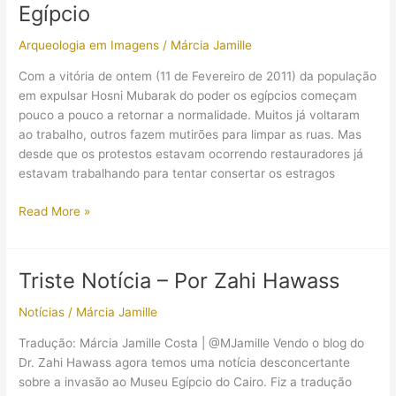
Egípcio
Arqueologia em Imagens
/
Márcia Jamille
Com a vitória de ontem (11 de Fevereiro de 2011) da população
em expulsar Hosni Mubarak do poder os egípcios começam
pouco a pouco a retornar a normalidade. Muitos já voltaram
ao trabalho, outros fazem mutirões para limpar as ruas. Mas
desde que os protestos estavam ocorrendo restauradores já
estavam trabalhando para tentar consertar os estragos
Restauração
Read More »
das
peças
do
Triste Notícia – Por Zahi Hawass
Museu
Egípcio
Notícias
/
Márcia Jamille
Tradução: Márcia Jamille Costa | @MJamille Vendo o blog do
Dr. Zahi Hawass agora temos uma notícia desconcertante
sobre a invasão ao Museu Egípcio do Cairo. Fiz a tradução