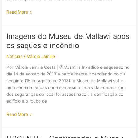
Estátua
Read More »
de
filha
de
Imagens do Museu de Mallawi após
Akhenaton
os saques e incêndio
roubada
do
Notícias
/
Márcia Jamille
Museu
de
Por Márcia Jamille Costa | @MJamille Invadido e saqueado no
Mallawi
dia 14 de agosto de 2013 e parcialmente incendiando no dia
foi
seguinte (15 de agosto de 2013), o Museu de Mallawi sofreu
recuperada
uma série de perdas onde soma-se a uma vida humana (um
dos seguranças do local foi assassinado), a danificação do
edifício e o roubo de
Imagens
Read More »
do
Museu
de