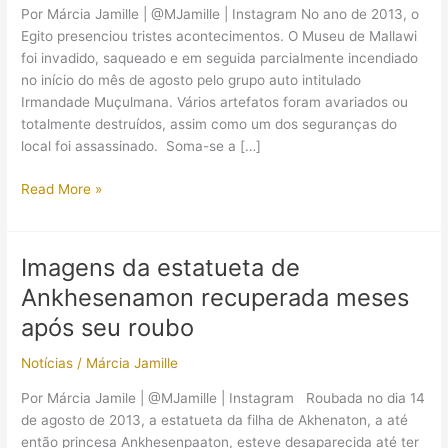
Por Márcia Jamille | @MJamille | Instagram No ano de 2013, o
Egito presenciou tristes acontecimentos. O Museu de Mallawi
foi invadido, saqueado e em seguida parcialmente incendiado
no início do mês de agosto pelo grupo auto intitulado
Irmandade Muçulmana. Vários artefatos foram avariados ou
totalmente destruídos, assim como um dos seguranças do
local foi assassinado. Soma-se a […]
Antiga
Read More »
estátua
quebrada
em
Imagens da estatueta de
invasão
Ankhesenamon recuperada meses
a
museu
após seu roubo
do
Notícias
/
Márcia Jamille
Egito
passou
Por Márcia Jamile | @MJamille | Instagram Roubada no dia 14
por
de agosto de 2013, a estatueta da filha de Akhenaton, a até
restauro
então princesa Ankhesenpaaton, esteve desaparecida até ter