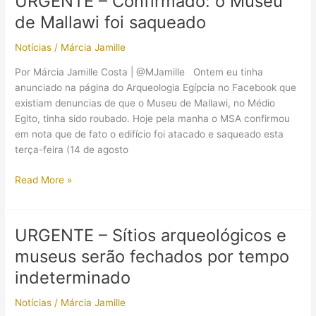
URGENTE – Confirmado: o Museu
Mallawi
de Mallawi foi saqueado
após
os
Notícias
/
Márcia Jamille
saques
e
Por Márcia Jamille Costa | @MJamille Ontem eu tinha
incêndio
anunciado na página do Arqueologia Egípcia no Facebook que
existiam denuncias de que o Museu de Mallawi, no Médio
Egito, tinha sido roubado. Hoje pela manha o MSA confirmou
em nota que de fato o edifício foi atacado e saqueado esta
terça-feira (14 de agosto
URGENTE
Read More »
–
Confirmado:
o
URGENTE – Sítios arqueológicos e
Museu
museus serão fechados por tempo
de
Mallawi
indeterminado
foi
Notícias
/
Márcia Jamille
saqueado