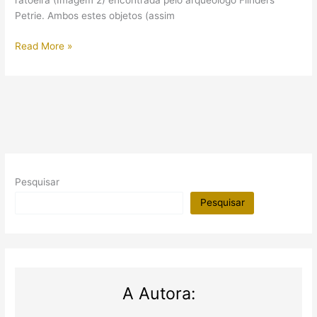
ratoeira (Imagem 2) encontrada pelo arqueólogo Flinders
Petrie. Ambos estes objetos (assim
UCL
Read More »
Podcast
(em
inglês):
artefatos
do
Petrie
Museum
of
Pesquisar
Egyptian
Archaeology
Pesquisar
A Autora: