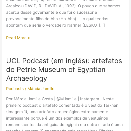
Arcaico) (DAVID, R.; DAVID, A., 1992). O pouco que sabemos
acerca desse governante é que foi o sucessor e
provavelmente filho de Aha (Ho-Aha) — o qual teorias
apontam que seria o verdadeiro Narmer (LESKO, […]
Djer:
Read More »
o
sucessor
de
UCL Podcast (em inglês): artefatos
Ho-
do Petrie Museum of Egyptian
Aha
Archaeology
Podcasts
/
Márcia Jamille
Por Márcia Jamille Costa | @MJamille | Instagram Neste
primeiro podcast o artefato comentado é o vestido Tarkhan
(Imagem 1), uma artefato arqueológico extremamente
interessante porque é um dos exemplos de vestuários
remanescentes da antiguidade egípcia e o outro citado é uma