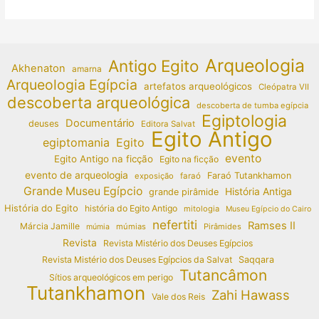
Arqueologia
Antigo Egito
Akhenaton
amarna
Arqueologia Egípcia
artefatos arqueológicos
Cleópatra VII
descoberta arqueológica
descoberta de tumba egípcia
Egiptologia
Documentário
deuses
Editora Salvat
Egito Antigo
egiptomania
Egito
evento
Egito Antigo na ficção
Egito na ficção
evento de arqueologia
Faraó Tutankhamon
exposição
faraó
Grande Museu Egípcio
História Antiga
grande pirâmide
História do Egito
história do Egito Antigo
mitologia
Museu Egípcio do Cairo
nefertiti
Ramses II
Márcia Jamille
múmias
Pirâmides
múmia
Revista
Revista Mistério dos Deuses Egípcios
Revista Mistério dos Deuses Egípcios da Salvat
Saqqara
Tutancâmon
Sítios arqueológicos em perigo
Tutankhamon
Zahi Hawass
Vale dos Reis