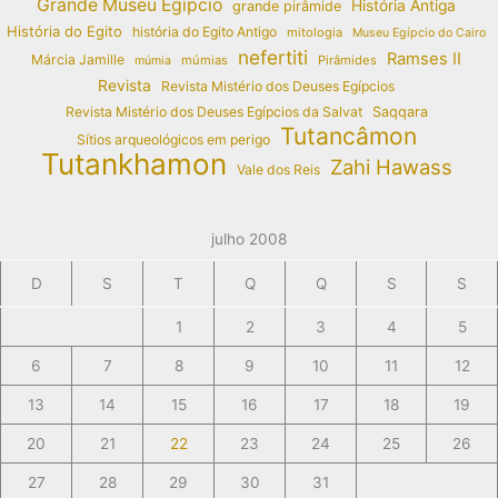
Grande Museu Egípcio
História Antiga
grande pirâmide
História do Egito
história do Egito Antigo
mitologia
Museu Egípcio do Cairo
nefertiti
Ramses II
Márcia Jamille
múmias
Pirâmides
múmia
Revista
Revista Mistério dos Deuses Egípcios
Revista Mistério dos Deuses Egípcios da Salvat
Saqqara
Tutancâmon
Sítios arqueológicos em perigo
Tutankhamon
Zahi Hawass
Vale dos Reis
julho 2008
D
S
T
Q
Q
S
S
1
2
3
4
5
6
7
8
9
10
11
12
13
14
15
16
17
18
19
20
21
22
23
24
25
26
27
28
29
30
31