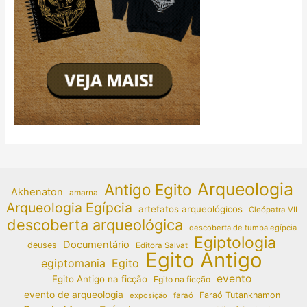
Arqueologia
Antigo Egito
Akhenaton
amarna
Arqueologia Egípcia
artefatos arqueológicos
Cleópatra VII
descoberta arqueológica
descoberta de tumba egípcia
Egiptologia
Documentário
deuses
Editora Salvat
Egito Antigo
egiptomania
Egito
evento
Egito Antigo na ficção
Egito na ficção
evento de arqueologia
Faraó Tutankhamon
exposição
faraó