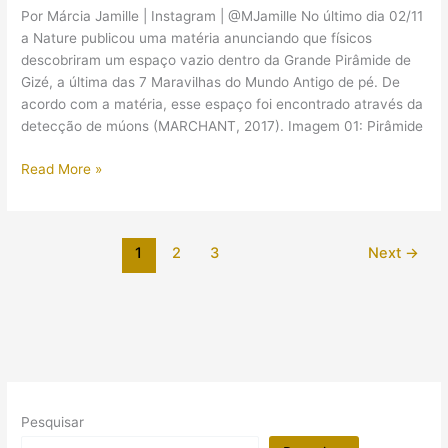
Egito
Por Márcia Jamille | Instagram | @MJamille No último dia 02/11
a Nature publicou uma matéria anunciando que físicos
descobriram um espaço vazio dentro da Grande Pirâmide de
Gizé, a última das 7 Maravilhas do Mundo Antigo de pé. De
acordo com a matéria, esse espaço foi encontrado através da
detecção de múons (MARCHANT, 2017). Imagem 01: Pirâmide
A
Read More »
controvérsia
diante
do
1
2
3
Next
→
anúncio
da
descoberta
de
“espaços
vazios”
na
Grande
Pesquisar
Pirâmide