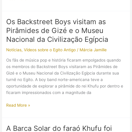
os
Segredos
da
Os Backstreet Boys visitam as
Grande
Pirâmides de Gizé e o Museu
Pirâmide
do
Nacional da Civilização Egípcia
Egito
Notícias
,
Vídeos sobre o Egito Antigo
/
Márcia Jamille
Antigo
em
Os fãs de música pop e história ficaram empolgados quando
Assassin’s
os membros do Backstreet Boys visitaram as Pirâmides de
Creed
Gizé e o Museu Nacional da Civilização Egípcia durante sua
Origins
turnê no Egito. A boy band norte-americana teve a
oportunidade de explorar a pirâmide do rei Khufu por dentro e
ficaram impressionados com a magnitude da
Os
Read More »
Backstreet
Boys
visitam
A Barca Solar do faraó Khufu foi
as