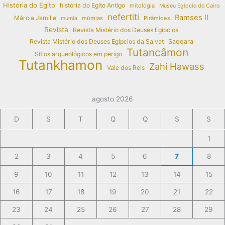
História do Egito
história do Egito Antigo
mitologia
Museu Egípcio do Cairo
nefertiti
Ramses II
Márcia Jamille
múmias
Pirâmides
múmia
Revista
Revista Mistério dos Deuses Egípcios
Revista Mistério dos Deuses Egípcios da Salvat
Saqqara
Tutancâmon
Sítios arqueológicos em perigo
Tutankhamon
Zahi Hawass
Vale dos Reis
agosto 2026
D
S
T
Q
Q
S
S
1
2
3
4
5
6
7
8
9
10
11
12
13
14
15
16
17
18
19
20
21
22
23
24
25
26
27
28
29