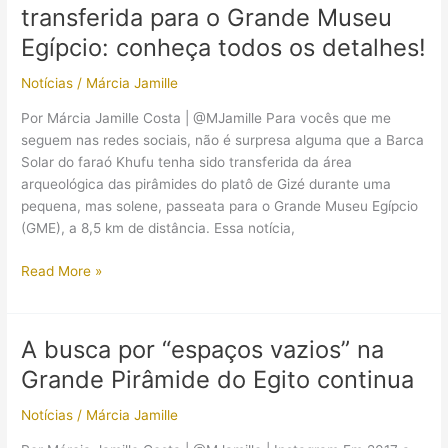
transferida para o Grande Museu
Pirâmides
de
Egípcio: conheça todos os detalhes!
Gizé
Notícias
/
Márcia Jamille
e
o
Por Márcia Jamille Costa | @MJamille Para vocês que me
Museu
seguem nas redes sociais, não é surpresa alguma que a Barca
Nacional
Solar do faraó Khufu tenha sido transferida da área
da
arqueológica das pirâmides do platô de Gizé durante uma
Civilização
pequena, mas solene, passeata para o Grande Museu Egípcio
Egípcia
(GME), a 8,5 km de distância. Essa notícia,
A
Read More »
Barca
Solar
do
A busca por “espaços vazios” na
faraó
Grande Pirâmide do Egito continua
Khufu
foi
Notícias
/
Márcia Jamille
transferida
para