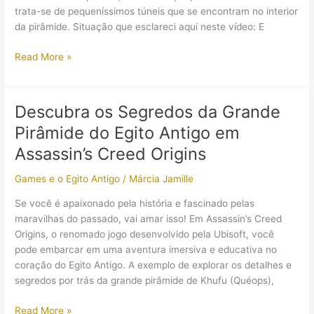
trata-se de pequeníssimos túneis que se encontram no interior
da pirâmide. Situação que esclareci aqui neste vídeo: E
Zahi
Read More »
Hawass
promete
revelar
Descubra os Segredos da Grande
segredos
Pirâmide do Egito Antigo em
da
Grande
Assassin’s Creed Origins
Pirâmide
Games e o Egito Antigo
/
Márcia Jamille
com
auxílio
Se você é apaixonado pela história e fascinado pelas
de
maravilhas do passado, vai amar isso! Em Assassin’s Creed
robô
Origins, o renomado jogo desenvolvido pela Ubisoft, você
pode embarcar em uma aventura imersiva e educativa no
coração do Egito Antigo. A exemplo de explorar os detalhes e
segredos por trás da grande pirâmide de Khufu (Quéops),
Descubra
Read More »