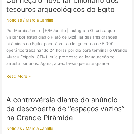
Conheça o novo lar bilionário dos
tesouros arqueológicos do Egito
Notícias
/
Márcia Jamille
Por Márcia Jamille | @MJamille | Instagram O turista que
visitar por estes dias o Platô de Gizé, lar das três grandes
pirâmides do Egito, poderá ver ao longe cerca de 5.000
operários trabalhando 24 horas por dia para terminar o Grande
Museu Egípcio (GEM), cuja promessa de inauguração se
arrasta por anos. Agora, acredita-se que este grande
Conheça
Read More »
o
novo
lar
A controvérsia diante do anúncio
bilionário
da descoberta de “espaços vazios”
dos
tesouros
na Grande Pirâmide
arqueológicos
Notícias
/
Márcia Jamille
do