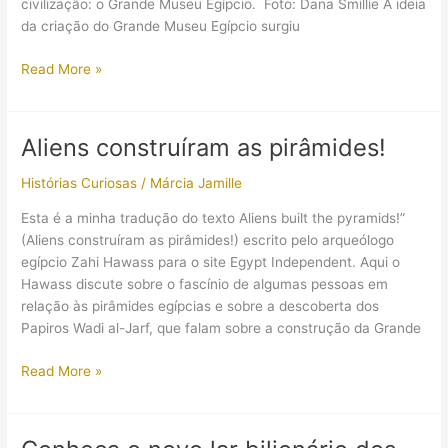
civilização: o Grande Museu Egípcio. Foto: Dana Smillie A ideia
da criação do Grande Museu Egípcio surgiu
Egito
Read More »
está
se
preparando
Aliens construíram as pirâmides!
para
inauguração
Histórias Curiosas
/
Márcia Jamille
do
Esta é a minha tradução do texto Aliens built the pyramids!”
maior
(Aliens construíram as pirâmides!) escrito pelo arqueólogo
museu
egípcio Zahi Hawass para o site Egypt Independent. Aqui o
de
Hawass discute sobre o fascínio de algumas pessoas em
antiguidades
relação às pirâmides egípcias e sobre a descoberta dos
do
Papiros Wadi al-Jarf, que falam sobre a construção da Grande
mundo
Aliens
Read More »
construíram
as
pirâmides!