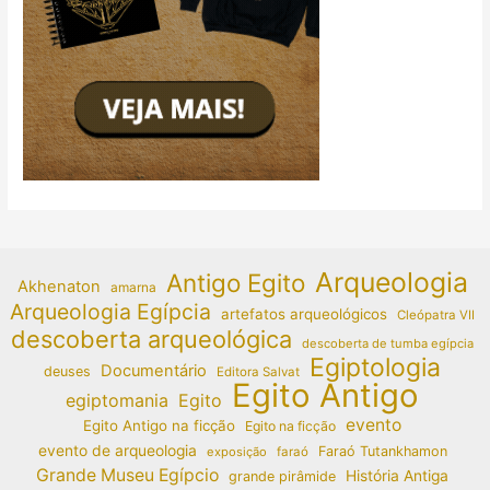
Arqueologia
Antigo Egito
Akhenaton
amarna
Arqueologia Egípcia
artefatos arqueológicos
Cleópatra VII
descoberta arqueológica
descoberta de tumba egípcia
Egiptologia
Documentário
deuses
Editora Salvat
Egito Antigo
egiptomania
Egito
evento
Egito Antigo na ficção
Egito na ficção
evento de arqueologia
Faraó Tutankhamon
exposição
faraó
Grande Museu Egípcio
História Antiga
grande pirâmide