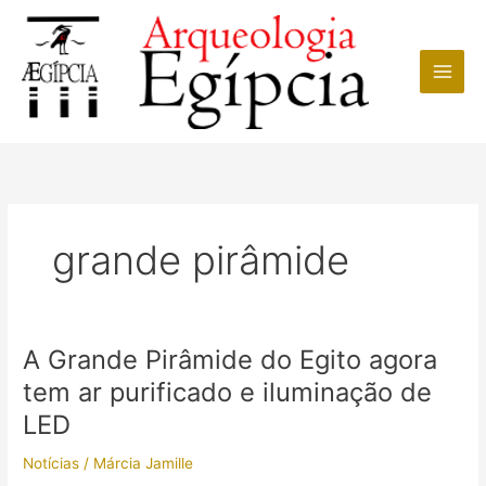
Ir
para
o
conteúdo
grande pirâmide
A Grande Pirâmide do Egito agora
tem ar purificado e iluminação de
LED
Notícias
/
Márcia Jamille