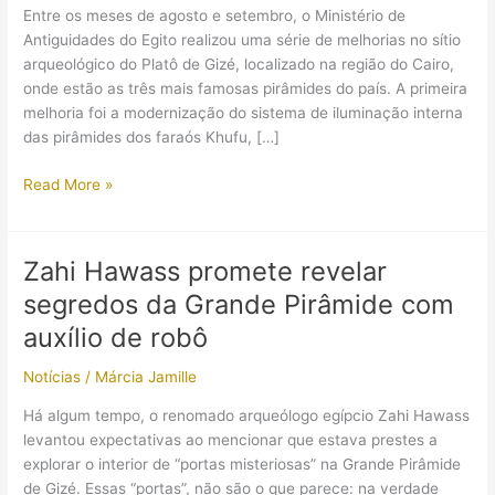
Entre os meses de agosto e setembro, o Ministério de
Antiguidades do Egito realizou uma série de melhorias no sítio
arqueológico do Platô de Gizé, localizado na região do Cairo,
onde estão as três mais famosas pirâmides do país. A primeira
melhoria foi a modernização do sistema de iluminação interna
das pirâmides dos faraós Khufu, […]
A
Read More »
Grande
Pirâmide
do
Zahi Hawass promete revelar
Egito
segredos da Grande Pirâmide com
agora
tem
auxílio de robô
ar
Notícias
/
Márcia Jamille
purificado
e
Há algum tempo, o renomado arqueólogo egípcio Zahi Hawass
iluminação
levantou expectativas ao mencionar que estava prestes a
de
explorar o interior de “portas misteriosas” na Grande Pirâmide
LED
de Gizé. Essas “portas”, não são o que parece: na verdade