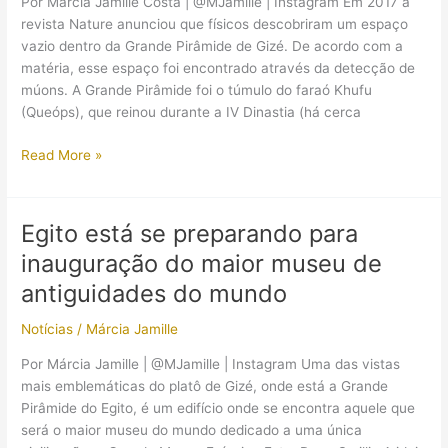
Por Márcia Jamille Costa | @MJamille | Instagram Em 2017 a
o
revista Nature anunciou que físicos descobriram um espaço
Grande
vazio dentro da Grande Pirâmide de Gizé. De acordo com a
Museu
matéria, esse espaço foi encontrado através da detecção de
Egípcio:
múons. A Grande Pirâmide foi o túmulo do faraó Khufu
conheça
(Queóps), que reinou durante a IV Dinastia (há cerca
todos
os
A
Read More »
detalhes!
busca
por
“espaços
Egito está se preparando para
vazios”
inauguração do maior museu de
na
Grande
antiguidades do mundo
Pirâmide
Notícias
/
Márcia Jamille
do
Egito
Por Márcia Jamille | @MJamille | Instagram Uma das vistas
continua
mais emblemáticas do platô de Gizé, onde está a Grande
Pirâmide do Egito, é um edifício onde se encontra aquele que
será o maior museu do mundo dedicado a uma única