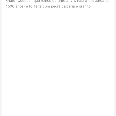
Khufu (Queóps), que reinou durante a IV Dinastia (há cerca de
4500 anos) e foi feita com pedra calcária e granito.