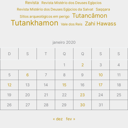
Revista
Revista Mistério dos Deuses Egípcios
Revista Mistério dos Deuses Egípcios da Salvat
Saqqara
Tutancâmon
Sítios arqueológicos em perigo
Tutankhamon
Zahi Hawass
Vale dos Reis
janeiro 2020
D
S
T
Q
Q
S
S
1
2
3
4
5
6
7
8
9
10
11
12
13
14
15
16
17
18
19
20
21
22
23
24
25
26
27
28
29
30
31
« dez
fev »