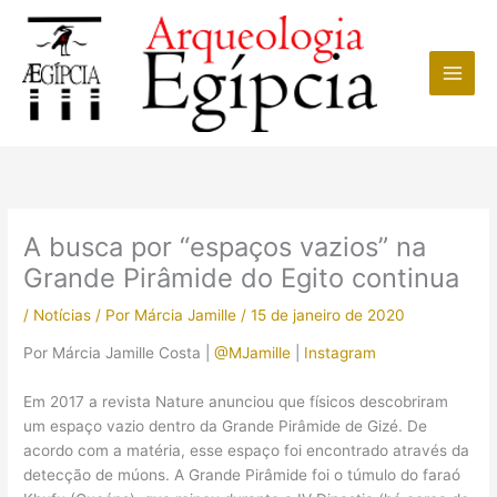
Ir
para
o
conteúdo
A busca por “espaços vazios” na
Grande Pirâmide do Egito continua
/
Notícias
/ Por
Márcia Jamille
/
15 de janeiro de 2020
Por Márcia Jamille Costa |
@MJamille
|
Instagram
Em 2017 a revista Nature anunciou que físicos descobriram
um espaço vazio dentro da Grande Pirâmide de Gizé. De
acordo com a matéria, esse espaço foi encontrado através da
detecção de múons. A Grande Pirâmide foi o túmulo do faraó