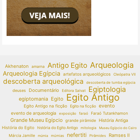
Arqueologia
Antigo Egito
Akhenaton
amarna
Arqueologia Egípcia
artefatos arqueológicos
Cleópatra VII
descoberta arqueológica
descoberta de tumba egípcia
Egiptologia
Documentário
deuses
Editora Salvat
Egito Antigo
egiptomania
Egito
evento
Egito Antigo na ficção
Egito na ficção
evento de arqueologia
Faraó Tutankhamon
exposição
faraó
Grande Museu Egípcio
História Antiga
grande pirâmide
História do Egito
história do Egito Antigo
mitologia
Museu Egípcio do Cairo
nefertiti
Ramses II
Márcia Jamille
múmias
Pirâmides
múmia