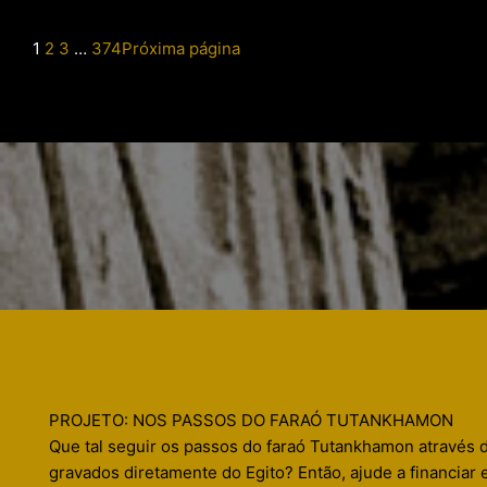
1
2
3
…
374
Próxima página
PROJETO: NOS PASSOS DO FARAÓ TUTANKHAMON
Que tal seguir os passos do faraó Tutankhamon através 
gravados diretamente do Egito? Então, ajude a financiar 