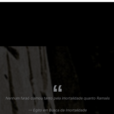
Nenhum faraó clamou tanto pela imortalidade quanto Ramsés
— Egito em Busca da Imortalidade