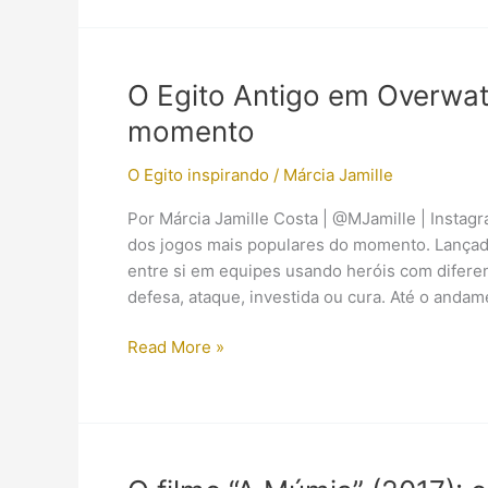
mais
você
precisa
saber
O Egito Antigo em Overwa
sobre
momento
o
Egito
O Egito inspirando
/
Márcia Jamille
Antigo
em
Por Márcia Jamille Costa | @MJamille | Insta
Overwatch
dos jogos mais populares do momento. Lançad
entre si em equipes usando heróis com diferen
defesa, ataque, investida ou cura. Até o andam
O
Read More »
Egito
Antigo
em
Overwatch:
um