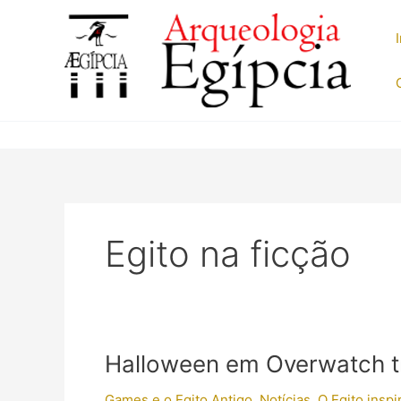
Ir
para
o
conteúdo
Egito na ficção
Halloween em Overwatch 
Games e o Egito Antigo
,
Notícias
,
O Egito insp