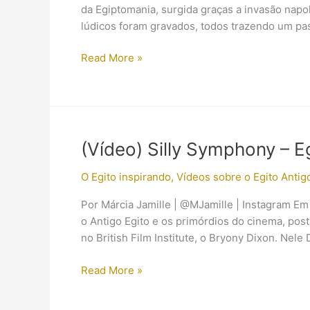
da Egiptomania, surgida graças a invasão napol
lúdicos foram gravados, todos trazendo um p
A
Read More »
franquia
de
filmes
“A
Múmia”
(Vídeo) Silly Symphony – E
da
Universal
O Egito inspirando
,
Vídeos sobre o Egito Antig
Studios
Por Márcia Jamille | @MJamille | Instagram Em
o Antigo Egito e os primórdios do cinema, pos
no British Film Institute, o Bryony Dixon. Ne
(Vídeo)
Read More »
Silly
Symphony