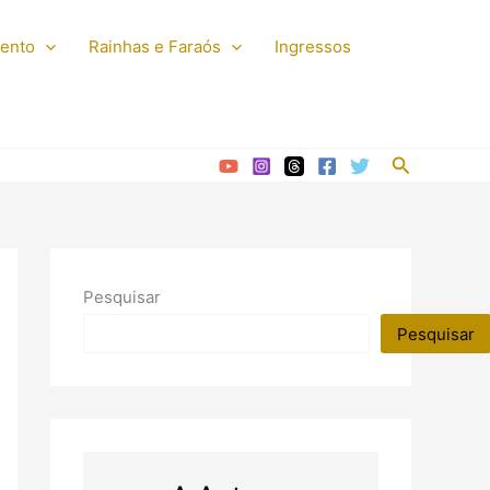
mento
Rainhas e Faraós
Ingressos
Pesquisar
Pesquisar
Pesquisar