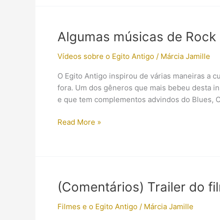
–
Egyptian
Melodies
Algumas músicas de Rock i
Vídeos sobre o Egito Antigo
/
Márcia Jamille
O Egito Antigo inspirou de várias maneiras a cu
fora. Um dos gêneros que mais bebeu desta ins
e que tem complementos advindos do Blues, Cou
Algumas
Read More »
músicas
de
Rock
inspiradas
no
(Comentários) Trailer do f
Egito
Antigo
Filmes e o Egito Antigo
/
Márcia Jamille