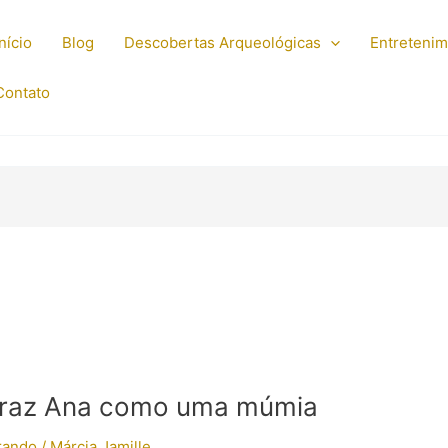
Início
Blog
Descobertas Arqueológicas
Entreteni
Contato
traz Ana como uma múmia
irando
/
Márcia Jamille