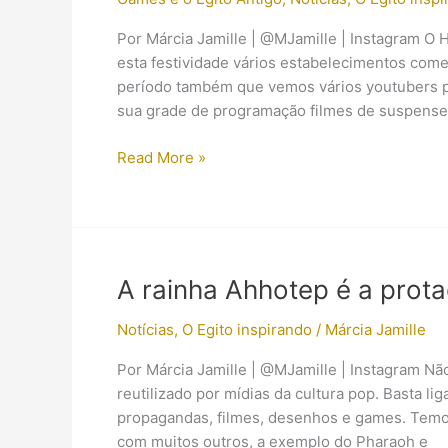
Por Márcia Jamille | @MJamille | Instagram O
esta festividade vários estabelecimentos come
período também que vemos vários youtubers p
sua grade de programação filmes de suspense e
Halloween
Read More »
em
Overwatch
traz
Ana
como
A rainha Ahhotep é a prota
uma
múmia
Notícias
,
O Egito inspirando
/
Márcia Jamille
Por Márcia Jamille | @MJamille | Instagram N
reutilizado por mídias da cultura pop. Basta li
propagandas, filmes, desenhos e games. Temo
com muitos outros, a exemplo do Pharaoh e