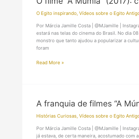
O filme “A Múmia” (2017): 
dos
maiores
O Egito inspirando
,
Vídeos sobre o Egito Antig
games
Por Márcia Jamille Costa | @MJamille | Insta
do
estará nas telas do cinema do Brasil. No dia 0
momento
monstro que tanto ajudou a popularizar a cul
foram
O
Read More »
filme
“A
Múmia”
(2017):
comentando
A franquia de filmes “A Mú
o
novo
Histórias Curiosas
,
Vídeos sobre o Egito Antig
trailer
Por Márcia Jamille Costa | @MJamille | Instag
já estava, de certa maneira, acostumado com 