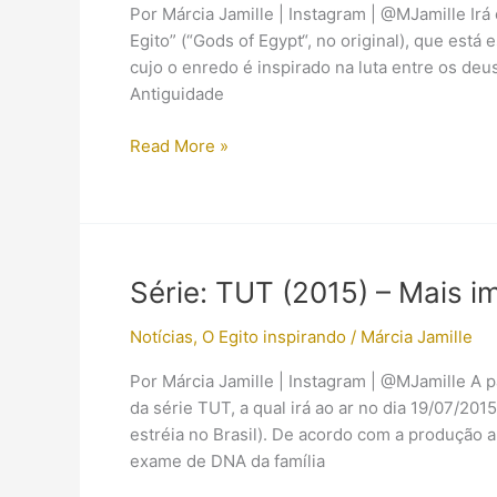
Por Márcia Jamille | Instagram | @MJamille Irá
Egito” (“Gods of Egypt“, no original), que est
cujo o enredo é inspirado na luta entre os de
Antiguidade
(Comentários)
Read More »
Trailer
do
filme
“Deuses
do
Série: TUT (2015) – Mais im
Egito”
(2016)
Notícias
,
O Egito inspirando
/
Márcia Jamille
Por Márcia Jamille | Instagram | @MJamille A p
da série TUT, a qual irá ao ar no dia 19/07/20
estréia no Brasil). De acordo com a produção 
exame de DNA da família