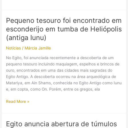
de
osso
de
Pequeno tesouro foi encontrado em
3.300
esconderijo em tumba de Heliópolis
anos
pode
(antiga Iunu)
revelar
Notícias
/
Márcia Jamille
detalhes
sobre
No Egito, foi anunciada recentemente a descoberta de um
policiamento
pequeno tesouro incluindo maquiagem, espelhos e brincos de
no
ouro, encontrados em uma das cidades mais sagradas do
Egito
Egito Antigo. A descoberta ocorreu na área arqueológica de
Antigo
Matariya, em Ain Shams, conhecida no Egito Antigo como Iunu
e, em copta, como On. Porém, entre os gregos, ela
Pequeno
Read More »
tesouro
foi
encontrado
Egito anuncia abertura de túmulos
em