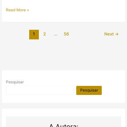
Arqueólogos
Read More »
descobriram
cemitério
romano
1
2
…
56
Next
→
e
oficinas
de
2.000
anos
no
Egito
Pesquisar
Pesquisar
A Autora: