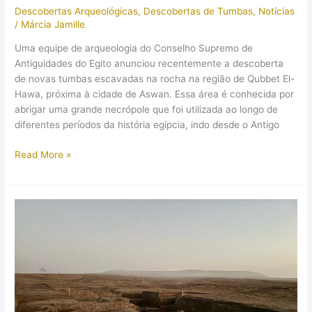
Descobertas Arqueológicas
,
Descobertas de Tumbas
,
Notícias
de
/
Márcia Jamille
2.000
anos
Uma equipe de arqueologia do Conselho Supremo de
no
Antiguidades do Egito anunciou recentemente a descoberta
Egito!
de novas tumbas escavadas na rocha na região de Qubbet El-
Hawa, próxima à cidade de Aswan. Essa área é conhecida por
abrigar uma grande necrópole que foi utilizada ao longo de
diferentes períodos da história egípcia, indo desde o Antigo
Novas
Read More »
tumbas
descobertas
em
Qubbet
El-
Hawa
revelam
vasos
e
joias