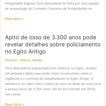
Antiguidade Egípcia. Esta descoberta foi feita por uma equipe
de arqueologia do Conselho Supremo de Antiguidades na
Estátua
Read More »
da
deusa
Afrodite
Apito de osso de 3.300 anos pode
e
revelar detalhes sobre policiamento
antigo
templo
no Egito Antigo
romano
Notícias
/
Márcia Jamille
são
encontrados
Uma descoberta arqueológica em Amarna, no Egito, revelou
no
um pequeno objeto que pode trazer novas pistas sobre a
Egito
vigilância e o controle de trabalhadores no Egito Antigo. O
artefato é um apito feito a partir do osso do dedo de uma vaca
e possui cerca de 3.300 anos. Ele foi encontrado em 2008,
nas ruínas
Apito
Read More »