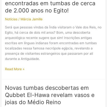
encontradas em tumbas de cerca
Antigo
avança
de 2.000 anos no Egito!
em
Notícias
/
Márcia Jamille
seu
desenvolvimento
Será que pessoas vindas da Índia visitaram o Vale dos Reis, no
Egito, há cerca de dois mil anos? Bom, uma descoberta
arqueológica recente sugere que sim! Inscrições antigas
escritas em línguas indianas foram encontradas em tumbas
localizadas nessa famosa necrópole egípcia, revelando a
presença de visitantes estrangeiros que passaram por ali
durante a Antiguidade.
Inscrições
Read More »
indianas
foram
encontradas
Novas tumbas descobertas em
em
Qubbet El-Hawa revelam vasos e
tumbas
de
joias do Médio Reino
cerca