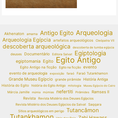
Arqueologia
Antigo Egito
Akhenaton
amarna
Arqueologia Egípcia
artefatos arqueológicos
Cleópatra VII
descoberta arqueológica
descoberta de tumba egípcia
Egiptologia
Documentário
deuses
Editora Salvat
Egito Antigo
egiptomania
Egito
evento
Egito Antigo na ficção
Egito na ficção
evento de arqueologia
Faraó Tutankhamon
exposição
faraó
Grande Museu Egípcio
História Antiga
grande pirâmide
História do Egito
história do Egito Antigo
mitologia
Museu Egípcio do Cairo
nefertiti
Ramses II
Márcia Jamille
múmias
Pirâmides
múmia
Revista
Revista Mistério dos Deuses Egípcios
Revista Mistério dos Deuses Egípcios da Salvat
Saqqara
Tutancâmon
Sítios arqueológicos em perigo
Tutankhamon
Zahi Hawass