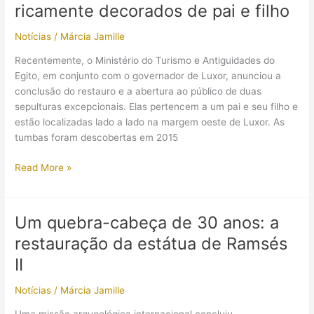
ricamente decorados de pai e filho
esconderijo
em
Notícias
/
Márcia Jamille
tumba
de
Recentemente, o Ministério do Turismo e Antiguidades do
Heliópolis
Egito, em conjunto com o governador de Luxor, anunciou a
(antiga
conclusão do restauro e a abertura ao público de duas
Iunu)
sepulturas excepcionais. Elas pertencem a um pai e seu filho e
estão localizadas lado a lado na margem oeste de Luxor. As
tumbas foram descobertas em 2015
Egito
Read More »
anuncia
abertura
de
Um quebra-cabeça de 30 anos: a
túmulos
restauração da estátua de Ramsés
ricamente
decorados
II
de
Notícias
/
Márcia Jamille
pai
e