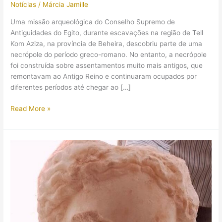
Notícias
/
Márcia Jamille
Uma missão arqueológica do Conselho Supremo de
Antiguidades do Egito, durante escavações na região de Tell
Kom Aziza, na província de Beheira, descobriu parte de uma
necrópole do período greco-romano. No entanto, a necrópole
foi construída sobre assentamentos muito mais antigos, que
remontavam ao Antigo Reino e continuaram ocupados por
diferentes períodos até chegar ao […]
Arqueólogos
Read More »
no
Egito
fizeram
uma
descoberta
intrigante:
sepultamentos
completos
de
javalis