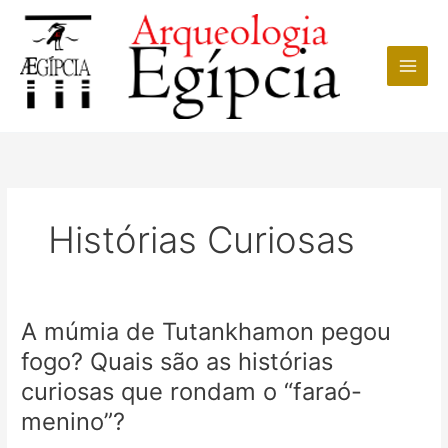
Ir
para
o
conteúdo
Histórias Curiosas
A múmia de Tutankhamon pegou
fogo? Quais são as histórias
curiosas que rondam o “faraó-
menino”?