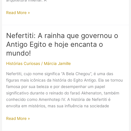
arquitetura milenar. A
Desvendando
Read More »
os
mistérios
das
Nefertiti: A rainha que governou o
Pirâmides
Antigo Egito e hoje encanta o
do
Egito:
mundo!
Uma
Histórias Curiosas
/
Márcia Jamille
história
de
Nefertiti, cujo nome significa “A Bela Chegou”, é uma das
engenharia
figuras mais icônicas da história do Egito Antigo. Ela se tornou
e
famosa por sua beleza e por desempenhar um papel
arquitetura
significativo durante o reinado do faraó Akhenaton, também
monumental
conhecido como Amenhotep IV. A história de Nefertiti é
envolta em mistérios, mas sua influência na sociedade
Nefertiti:
Read More »
A
rainha