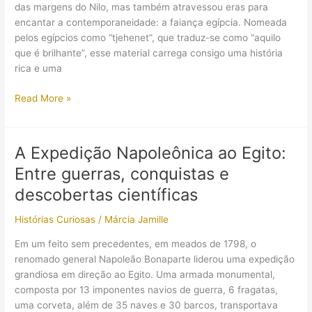
que
das margens do Nilo, mas também atravessou eras para
rondam
encantar a contemporaneidade: a faiança egípcia. Nomeada
o
pelos egípcios como “tjehenet”, que traduz-se como “aquilo
“faraó-
que é brilhante”, esse material carrega consigo uma história
menino”?
rica e uma
A
Read More »
Faiança
Egípcia:
Entre
A Expedição Napoleônica ao Egito:
a
Entre guerras, conquistas e
arte
e
descobertas científicas
uma
Histórias Curiosas
/
Márcia Jamille
técnica
milenar
Em um feito sem precedentes, em meados de 1798, o
renomado general Napoleão Bonaparte liderou uma expedição
grandiosa em direção ao Egito. Uma armada monumental,
composta por 13 imponentes navios de guerra, 6 fragatas,
uma corveta, além de 35 naves e 30 barcos, transportava