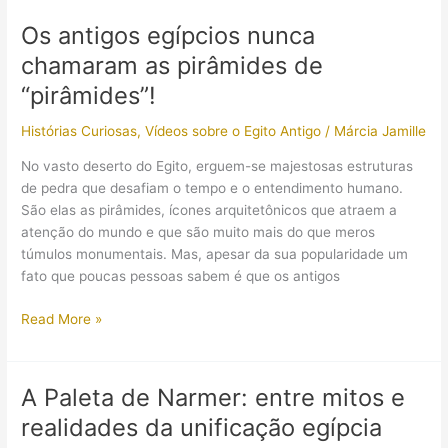
que
Os antigos egípcios nunca
governou
chamaram as pirâmides de
o
Antigo
“pirâmides”!
Egito
Histórias Curiosas
,
Vídeos sobre o Egito Antigo
/
Márcia Jamille
e
hoje
No vasto deserto do Egito, erguem-se majestosas estruturas
encanta
de pedra que desafiam o tempo e o entendimento humano.
o
São elas as pirâmides, ícones arquitetônicos que atraem a
mundo!
atenção do mundo e que são muito mais do que meros
túmulos monumentais. Mas, apesar da sua popularidade um
fato que poucas pessoas sabem é que os antigos
Os
Read More »
antigos
egípcios
nunca
A Paleta de Narmer: entre mitos e
chamaram
realidades da unificação egípcia
as