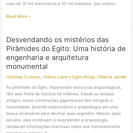
mais de 10 mil marinheiros e 35 mil soldados. Seu intento
A
Read More »
Expedição
Napoleônica
ao
Desvendando os mistérios das
Egito:
Pirâmides do Egito: Uma história de
Entre
guerras,
engenharia e arquitetura
conquistas
monumental
e
descobertas
Histórias Curiosas
,
Vídeos sobre o Egito Antigo
/
Márcia Jamille
científicas
As pirâmides do Egito, imponentes estruturas arqueológicas,
têm sido fonte de fascínio há milênios. Desde os tempos
antigos, essas construções gigantescas têm intrigado a
humanidade, levando exploradores e arqueólogos em uma
busca incansável para decifrar seus segredos. Mesmo após
séculos, elas continuam a surpreender a arqueologia,
revelando informações preciosas sobre sua impressionante