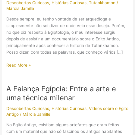
Descobertas Curiosas
,
Histórias Curiosas
,
Tutankhamon
/
Márcia Jamille
Desde sempre, eu tenho vontade de ser arqueóloga e
simplesmente não sei dizer de onde veio esse desejo. Porém,
no que diz respeito à Egiptologia, o meu interesse surgiu
depois de assistir a um documentário sobre o Egito Antigo,
principalmente após conhecer a história de Tutankhamon.
Posso dizer, com todas as palavras, que conheço vários […]
A
Read More »
múmia
de
Tutankhamon
A Faiança Egípcia: Entre a arte e
pegou
uma técnica milenar
fogo?
Quais
Descobertas Curiosas
,
Histórias Curiosas
,
Vídeos sobre o Egito
são
Antigo
/
Márcia Jamille
as
histórias
No Egito Antigo, existiam alguns artefatos que eram feitos
curiosas
com um material que não só fascinou os antigos habitantes