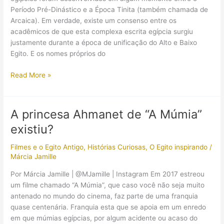
egípcia
Período Pré-Dinástico e a Época Tinita (também chamada de
Arcaica). Em verdade, existe um consenso entre os
acadêmicos de que esta complexa escrita egípcia surgiu
justamente durante a época de unificação do Alto e Baixo
Egito. E os nomes próprios do
Como
Read More »
eram
escritos
os
A princesa Ahmanet de “A Múmia”
nomes
existiu?
dos
faraós
Filmes e o Egito Antigo
,
Histórias Curiosas
,
O Egito inspirando
/
Márcia Jamille
Por Márcia Jamille | @MJamille | Instagram Em 2017 estreou
um filme chamado “A Múmia”, que caso você não seja muito
antenado no mundo do cinema, faz parte de uma franquia
quase centenária. Franquia esta que se apoia em um enredo
em que múmias egípcias, por algum acidente ou acaso do