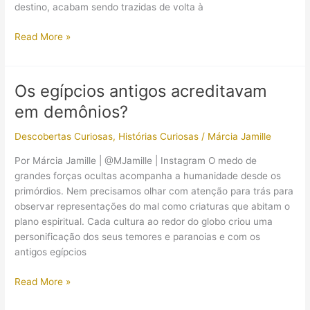
destino, acabam sendo trazidas de volta à
A
Read More »
princesa
Ahmanet
de
Os egípcios antigos acreditavam
“A
em demônios?
Múmia”
existiu?
Descobertas Curiosas
,
Histórias Curiosas
/
Márcia Jamille
Por Márcia Jamille | @MJamille | Instagram O medo de
grandes forças ocultas acompanha a humanidade desde os
primórdios. Nem precisamos olhar com atenção para trás para
observar representações do mal como criaturas que abitam o
plano espiritual. Cada cultura ao redor do globo criou uma
personificação dos seus temores e paranoias e com os
antigos egípcios
Os
Read More »
egípcios