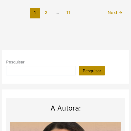
antigos
acreditavam
1
2
…
11
Next
→
em
demônios?
Pesquisar
Pesquisar
A Autora: