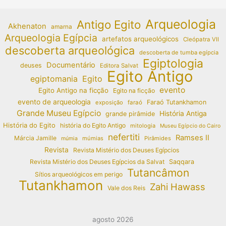
Arqueologia
Antigo Egito
Akhenaton
amarna
Arqueologia Egípcia
artefatos arqueológicos
Cleópatra VII
descoberta arqueológica
descoberta de tumba egípcia
Egiptologia
Documentário
deuses
Editora Salvat
Egito Antigo
egiptomania
Egito
evento
Egito Antigo na ficção
Egito na ficção
evento de arqueologia
Faraó Tutankhamon
exposição
faraó
Grande Museu Egípcio
História Antiga
grande pirâmide
História do Egito
história do Egito Antigo
mitologia
Museu Egípcio do Cairo
nefertiti
Ramses II
Márcia Jamille
múmias
Pirâmides
múmia
Revista
Revista Mistério dos Deuses Egípcios
Revista Mistério dos Deuses Egípcios da Salvat
Saqqara
Tutancâmon
Sítios arqueológicos em perigo
Tutankhamon
Zahi Hawass
Vale dos Reis
agosto 2026