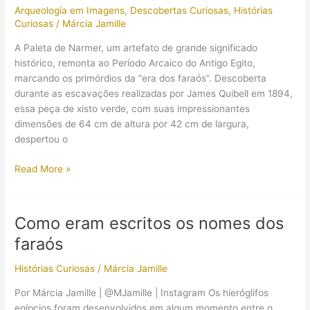
pirâmides
Arqueologia em Imagens
,
Descobertas Curiosas
,
Histórias
de
Curiosas
/
Márcia Jamille
“pirâmides”!
A Paleta de Narmer, um artefato de grande significado
histórico, remonta ao Período Arcaico do Antigo Egito,
marcando os primórdios da “era dos faraós”. Descoberta
durante as escavações realizadas por James Quibell em 1894,
essa peça de xisto verde, com suas impressionantes
dimensões de 64 cm de altura por 42 cm de largura,
despertou o
A
Read More »
Paleta
de
Narmer:
Como eram escritos os nomes dos
entre
faraós
mitos
e
Histórias Curiosas
/
Márcia Jamille
realidades
da
Por Márcia Jamille | @MJamille | Instagram Os hieróglifos
unificação
egípcios foram desenvolvidos em algum momento entre o