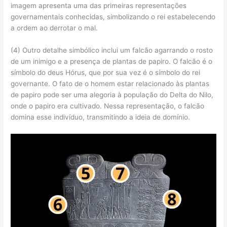
imagem apresenta uma das primeiras representações
governamentais conhecidas, simbolizando o rei estabelecendo
a ordem ao derrotar o mal.
(4) Outro detalhe simbólico inclui um falcão agarrando o rosto
de um inimigo e a presença de plantas de papiro. O falcão é o
símbolo do deus Hórus, que por sua vez é o símbolo do rei
governante. O fato de o homem estar relacionado às plantas
de papiro pode ser uma alegoria à população do Delta do Nilo,
onde o papiro era cultivado. Nessa representação, o falcão
domina esse indivíduo, transmitindo a ideia de domínio.