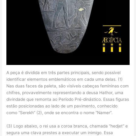
A peça é dividida em três partes principais, sendo possível
identificar elementos emblemáticos em cada uma delas. (1)
Nas duas faces da paleta, são visíveis cabeças femininas com
chifres, provavelmente representando a deusa Hathor, uma
divindade que remonta ao Período Pré-dinástico. Essas figuras
estão posicionadas ao lado de um pavimento, conhecido
como “Serekh” (2), onde se encontra o nome “Namer”.
(3) Logo abaixo, o rei usa a coroa branca, chamada “hedjet” e
segura uma clava prestes a executar um inimigo. Essa