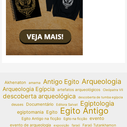
Arqueologia
Antigo Egito
Akhenaton
amarna
Arqueologia Egípcia
artefatos arqueológicos
Cleópatra VII
descoberta arqueológica
descoberta de tumba egípcia
Egiptologia
Documentário
deuses
Editora Salvat
Egito Antigo
egiptomania
Egito
evento
Egito Antigo na ficção
Egito na ficção
evento de arqueologia
Faraó Tutankhamon
exposição
faraó