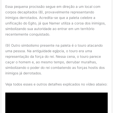
Essa pequena procissão segue em direção a um local com
corpos decapitados (8), provavelmente representando
inimigos derrotados. Acredita-se que a paleta celebre a
unificação do Egito, já que Namer utiliza a coroa dos inimigos,
simbolizando sua autoridade ao entrar em um território
recentemente conquistado.
(9) Outro simbolismo presente na paleta é o touro atacando
uma pessoa. Na antiguidade egípcia, o touro era uma
representação da força do rei. Nessa cena, o touro parece
caçar o homem e, ao mesmo tempo, derrubar muralhas,
simbolizando o poder do rei combatendo as forças hostis dos
inimigos já derrotados.
Veja todos esses e outros detalhes explicados no vídeo abaixo: