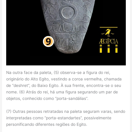
Na outra face da paleta, (5) observa-se a figura do rei,
originário do Alto Egito, vestindo a coroa vermelha, chamada
de “deshret”, do Baixo Egito. À sua frente, encontra-se o seu
nome. (6) Atrás do rei, há uma figura segurando um par de
objetos, conhecido como “porta-sandálias”.
(7) Outras pessoas retratadas na paleta seguram varas, sendo
interpretadas como “porta-estandartes”, possivelmente
personificando diferentes regiões do Egito.