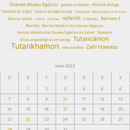
Grande Museu Egípcio
História Antiga
grande pirâmide
História do Egito
história do Egito Antigo
mitologia
Museu Egípcio do Cairo
nefertiti
Ramses II
Márcia Jamille
múmias
Pirâmides
múmia
Revista
Revista Mistério dos Deuses Egípcios
Revista Mistério dos Deuses Egípcios da Salvat
Saqqara
Tutancâmon
Sítios arqueológicos em perigo
Tutankhamon
Zahi Hawass
Vale dos Reis
maio 2023
D
S
T
Q
Q
S
S
1
2
3
4
5
6
7
8
9
10
11
12
13
14
15
16
17
18
19
20
21
22
23
24
25
26
27
28
29
30
31