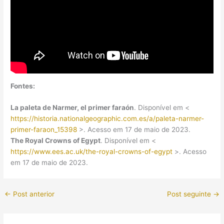
Fontes:
La paleta de Narmer, el primer faraón
. Disponível em <
https://historia.nationalgeographic.com.es/a/paleta-narmer-
primer-faraon_15398
>. Acesso em 17 de maio de 2023.
The Royal Crowns of Egypt
. Disponível em <
https://www.ees.ac.uk/the-royal-crowns-of-egypt
>. Acesso
em 17 de maio de 2023.
←
Post anterior
Post seguinte
→