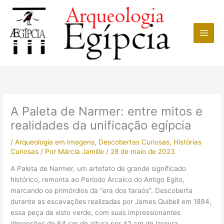
Ir
para
o
conteúdo
A Paleta de Narmer: entre mitos e
realidades da unificação egípcia
/
Arqueologia em Imagens
,
Descobertas Curiosas
,
Histórias
Curiosas
/ Por
Márcia Jamille
/
28 de maio de 2023
A Paleta de Narmer, um artefato de grande significado
histórico, remonta ao Período Arcaico do Antigo Egito,
marcando os primórdios da “era dos faraós”. Descoberta
durante as escavações realizadas por James Quibell em 1894,
essa peça de xisto verde, com suas impressionantes
dimensões de 64 cm de altura por 42 cm de largura,