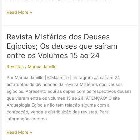
Revista
Read More »
Mistérios
dos
Deuses
Revista Mistérios dos Deuses
Egípcios,
Egípcios; Os deuses que saíram
Volume
25
entre os Volumes 15 ao 24
(Ápis),
Revistas
/
Márcia Jamille
já
está
Por Márcia Jamille | @MJamille | Instagram Já saíram 24
nas
estatuetas de divindades da revista Mistérios dos Deuses
bancas
Egípcios. Apresento aqui as capas com os respectivos deuses
que vieram entre os volumes 15 ao 24. ATENÇÃO: O site
Arqueologia Egípcia não tem relação alguma com a
confecção, venda e distribuição das revistas. Para
informações acerca
Revista
Read More »
Mistérios