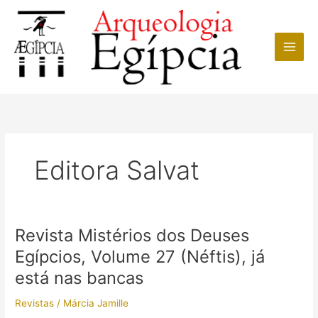
Ir
para
o
conteúdo
Editora Salvat
Revista Mistérios dos Deuses
Egípcios, Volume 27 (Néftis), já
está nas bancas
Revistas
/
Márcia Jamille