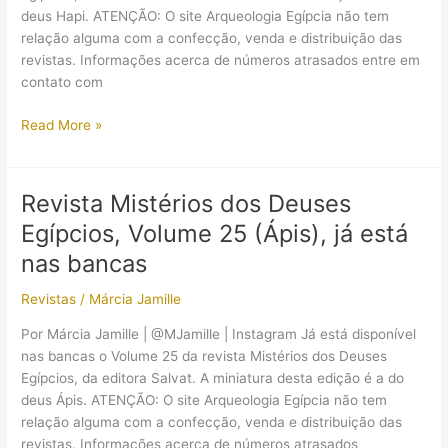
deus Hapi. ATENÇÃO: O site Arqueologia Egípcia não tem
relação alguma com a confecção, venda e distribuição das
revistas. Informações acerca de números atrasados entre em
contato com
Revista
Read More »
Mistérios
dos
Deuses
Revista Mistérios dos Deuses
Egípcios,
Egípcios, Volume 25 (Ápis), já está
Volume
26
nas bancas
(Hapi),
Revistas
/
Márcia Jamille
já
está
Por Márcia Jamille | @MJamille | Instagram Já está disponível
nas
nas bancas o Volume 25 da revista Mistérios dos Deuses
bancas
Egípcios, da editora Salvat. A miniatura desta edição é a do
deus Ápis. ATENÇÃO: O site Arqueologia Egípcia não tem
relação alguma com a confecção, venda e distribuição das
revistas. Informações acerca de números atrasados