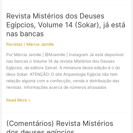
dos
Deuses
Revista Mistérios dos Deuses
Egípcios;
Egípcios, Volume 14 (Sokar), já está
Os
deuses
nas bancas
que
Revistas
/
Márcia Jamille
saíram
entre
Por Márcia Jamille | @MJamille | Instagram Já está disponível
os
nas bancas o Volume 14 da revista Mistérios dos Deuses
Volumes
Egípcios, da editora Salvat. A miniatura desta edição é o do
15
deus Sokar. ATENÇÃO: O site Arqueologia Egípcia não tem
ao
relação alguma com a confecção, venda e distribuição das
24
revistas. Informações acerca de números atrasados
Revista
Read More »
Mistérios
dos
Deuses
(Comentários) Revista Mistérios
Egípcios,
dos deuses egípcios
Volume