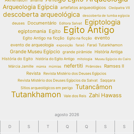
amarna
Arqueologia Egípcia
artefatos arqueológicos
Cleópatra VII
descoberta arqueológica
descoberta de tumba egípcia
Egiptologia
Documentário
deuses
Editora Salvat
Egito Antigo
egiptomania
Egito
evento
Egito Antigo na ficção
Egito na ficção
evento de arqueologia
Faraó Tutankhamon
exposição
faraó
Grande Museu Egípcio
História Antiga
grande pirâmide
História do Egito
história do Egito Antigo
mitologia
Museu Egípcio do Cairo
nefertiti
Ramses II
Márcia Jamille
múmias
Pirâmides
múmia
Revista
Revista Mistério dos Deuses Egípcios
Revista Mistério dos Deuses Egípcios da Salvat
Saqqara
Tutancâmon
Sítios arqueológicos em perigo
Tutankhamon
Zahi Hawass
Vale dos Reis
agosto 2026
D
S
T
Q
Q
S
S