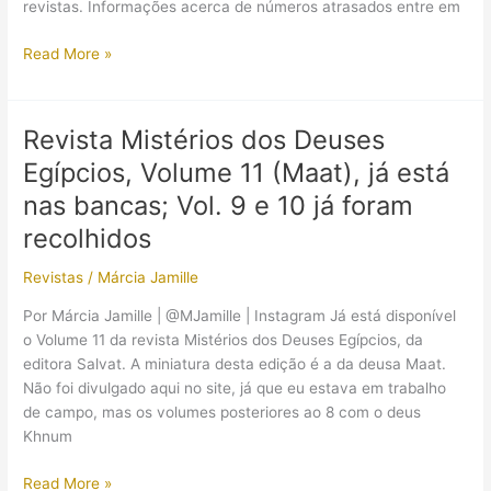
revistas. Informações acerca de números atrasados entre em
Revista
Read More »
Mistérios
dos
Deuses
Revista Mistérios dos Deuses
Egípcios,
Egípcios, Volume 11 (Maat), já está
Volume
12
nas bancas; Vol. 9 e 10 já foram
(Tot),
recolhidos
já
está
Revistas
/
Márcia Jamille
nas
Por Márcia Jamille | @MJamille | Instagram Já está disponível
bancas
o Volume 11 da revista Mistérios dos Deuses Egípcios, da
editora Salvat. A miniatura desta edição é a da deusa Maat.
Não foi divulgado aqui no site, já que eu estava em trabalho
de campo, mas os volumes posteriores ao 8 com o deus
Khnum
Revista
Read More »