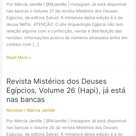
Por Márcia Jamille | @MJamille | Instagram Já está disponível
nas bancas o Volume 27 da revista Mistérios dos Deuses
Egípcios, da editora Salvat. A miniatura desta edição é a da
deusa Néftis. ATENÇÃO: O site Arqueologia Egípcia não tem
relação alguma com a confecção, venda e distribuição das
revistas. Informações acerca de números atrasados entre em
contato com […]
Revista
Read More »
Mistérios
dos
Deuses
Revista Mistérios dos Deuses
Egípcios,
Egípcios, Volume 26 (Hapi), já está
Volume
27
nas bancas
(Néftis),
Revistas
/
Márcia Jamille
já
está
Por Márcia Jamille | @MJamille | Instagram Já está disponível
nas
nas bancas o Volume 26 da revista Mistérios dos Deuses
bancas
Egípcios, da editora Salvat. A miniatura desta edição é a do