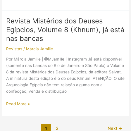
Mistérios
dos
Deuses
Revista Mistérios dos Deuses
Egípcios,
Egípcios, Volume 8 (Khnum), já está
Volume
11
nas bancas
(Maat),
Revistas
/
Márcia Jamille
já
está
Por Márcia Jamille | @MJamille | Instagram Já está disponível
nas
(somente nas bancas do Rio de Janeiro e São Paulo) o Volume
bancas;
8 da revista Mistérios dos Deuses Egípcios, da editora Salvat.
Vol.
A miniatura desta edição é o do deus Khnum. ATENÇÃO: O site
9
Arqueologia Egípcia não tem relação alguma com a
e
confecção, venda e distribuição
10
já
Revista
Read More »
foram
Mistérios
recolhidos
dos
Deuses
1
2
Next
→
Egípcios,