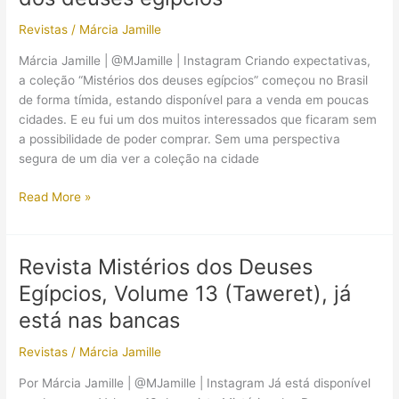
14
Revistas
/
Márcia Jamille
(Sokar),
já
Márcia Jamille | @MJamille | Instagram Criando expectativas,
está
a coleção “Mistérios dos deuses egípcios” começou no Brasil
nas
de forma tímida, estando disponível para a venda em poucas
bancas
cidades. E eu fui um dos muitos interessados que ficaram sem
a possibilidade de poder comprar. Sem uma perspectiva
segura de um dia ver a coleção na cidade
(Comentários)
Read More »
Revista
Mistérios
dos
Revista Mistérios dos Deuses
deuses
Egípcios, Volume 13 (Taweret), já
egípcios
está nas bancas
Revistas
/
Márcia Jamille
Por Márcia Jamille | @MJamille | Instagram Já está disponível