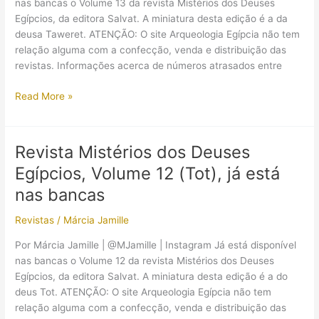
nas bancas o Volume 13 da revista Mistérios dos Deuses
Egípcios, da editora Salvat. A miniatura desta edição é a da
deusa Taweret. ATENÇÃO: O site Arqueologia Egípcia não tem
relação alguma com a confecção, venda e distribuição das
revistas. Informações acerca de números atrasados entre
Revista
Read More »
Mistérios
dos
Deuses
Revista Mistérios dos Deuses
Egípcios,
Egípcios, Volume 12 (Tot), já está
Volume
13
nas bancas
(Taweret),
Revistas
/
Márcia Jamille
já
está
Por Márcia Jamille | @MJamille | Instagram Já está disponível
nas
nas bancas o Volume 12 da revista Mistérios dos Deuses
bancas
Egípcios, da editora Salvat. A miniatura desta edição é a do
deus Tot. ATENÇÃO: O site Arqueologia Egípcia não tem
relação alguma com a confecção, venda e distribuição das