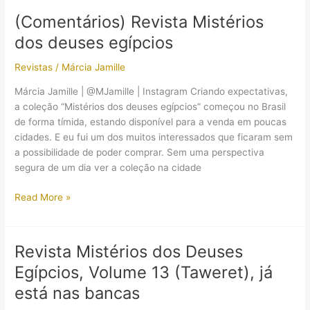
Deuses
(Comentários) Revista Mistérios
Egípcios,
dos deuses egípcios
Volume
14
Revistas
/
Márcia Jamille
(Sokar),
já
Márcia Jamille | @MJamille | Instagram Criando expectativas,
está
a coleção “Mistérios dos deuses egípcios” começou no Brasil
nas
de forma tímida, estando disponível para a venda em poucas
bancas
cidades. E eu fui um dos muitos interessados que ficaram sem
a possibilidade de poder comprar. Sem uma perspectiva
segura de um dia ver a coleção na cidade
(Comentários)
Read More »
Revista
Mistérios
dos
Revista Mistérios dos Deuses
deuses
Egípcios, Volume 13 (Taweret), já
egípcios
está nas bancas