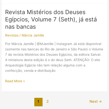
recolhidos
dos
Deuses
Revista Mistérios dos Deuses
Egípcios,
Egípcios, Volume 7 (Seth), já está
Volume
8
nas bancas
(Khnum),
Revistas
/
Márcia Jamille
já
está
Por Márcia Jamille | @MJamille | Instagram Já está disponível
nas
(somente nas bancas do Rio de Janeiro e São Paulo) o Volume
bancas
7 da revista Mistérios dos Deuses Egípcios, da editora Salvat.
A miniatura desta edição é o do deus Seth. ATENÇÃO: O site
Arqueologia Egípcia não tem relação alguma com a
confecção, venda e distribuição
Revista
Read More »
Mistérios
dos
Deuses
1
2
Next
→
Egípcios,
Volume