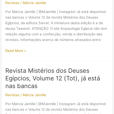
Revistas
/
Márcia Jamille
Por Márcia Jamille | @MJamille | Instagram Já está disponível
nas bancas o Volume 13 da revista Mistérios dos Deuses
Egípcios, da editora Salvat. A miniatura desta edição é a da
deusa Taweret. ATENÇÃO: O site Arqueologia Egípcia não tem
relação alguma com a confecção, venda e distribuição das
revistas. Informações acerca de números atrasados entre
Revista
Read More »
Mistérios
dos
Deuses
Revista Mistérios dos Deuses
Egípcios,
Egípcios, Volume 12 (Tot), já está
Volume
13
nas bancas
(Taweret),
Revistas
/
Márcia Jamille
já
está
Por Márcia Jamille | @MJamille | Instagram Já está disponível
nas
nas bancas o Volume 12 da revista Mistérios dos Deuses
bancas