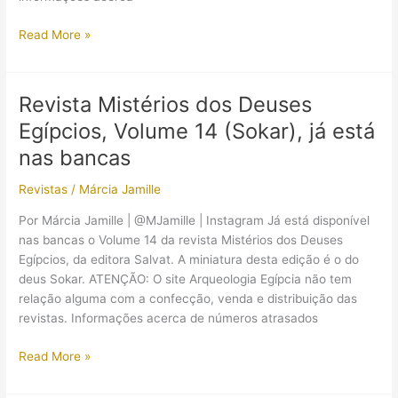
Revista
Read More »
Mistérios
dos
Deuses
Revista Mistérios dos Deuses
Egípcios;
Egípcios, Volume 14 (Sokar), já está
Os
deuses
nas bancas
que
Revistas
/
Márcia Jamille
saíram
entre
Por Márcia Jamille | @MJamille | Instagram Já está disponível
os
nas bancas o Volume 14 da revista Mistérios dos Deuses
Volumes
Egípcios, da editora Salvat. A miniatura desta edição é o do
15
deus Sokar. ATENÇÃO: O site Arqueologia Egípcia não tem
ao
relação alguma com a confecção, venda e distribuição das
24
revistas. Informações acerca de números atrasados
Revista
Read More »
Mistérios
dos