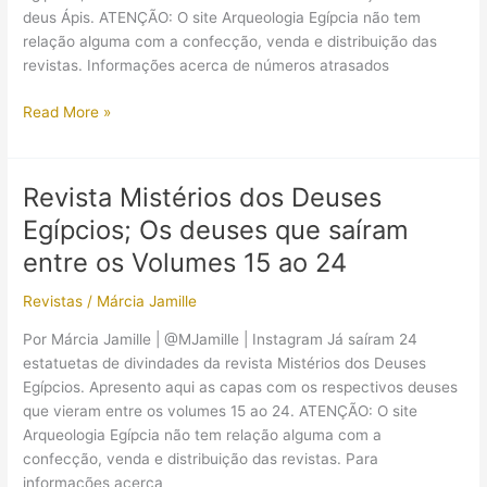
deus Ápis. ATENÇÃO: O site Arqueologia Egípcia não tem
relação alguma com a confecção, venda e distribuição das
revistas. Informações acerca de números atrasados
Revista
Read More »
Mistérios
dos
Deuses
Revista Mistérios dos Deuses
Egípcios,
Egípcios; Os deuses que saíram
Volume
25
entre os Volumes 15 ao 24
(Ápis),
Revistas
/
Márcia Jamille
já
está
Por Márcia Jamille | @MJamille | Instagram Já saíram 24
nas
estatuetas de divindades da revista Mistérios dos Deuses
bancas
Egípcios. Apresento aqui as capas com os respectivos deuses
que vieram entre os volumes 15 ao 24. ATENÇÃO: O site
Arqueologia Egípcia não tem relação alguma com a
confecção, venda e distribuição das revistas. Para
informações acerca