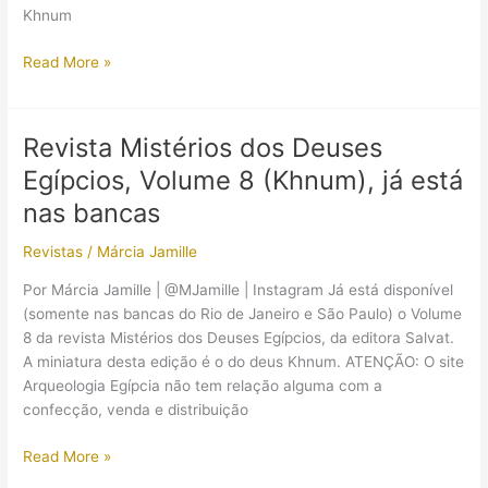
Khnum
Revista
Read More »
Mistérios
dos
Deuses
Revista Mistérios dos Deuses
Egípcios,
Egípcios, Volume 8 (Khnum), já está
Volume
11
nas bancas
(Maat),
Revistas
/
Márcia Jamille
já
está
Por Márcia Jamille | @MJamille | Instagram Já está disponível
nas
(somente nas bancas do Rio de Janeiro e São Paulo) o Volume
bancas;
8 da revista Mistérios dos Deuses Egípcios, da editora Salvat.
Vol.
A miniatura desta edição é o do deus Khnum. ATENÇÃO: O site
9
Arqueologia Egípcia não tem relação alguma com a
e
confecção, venda e distribuição
10
já
Revista
Read More »
foram
Mistérios