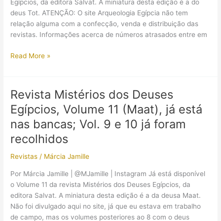
Egípcios, da editora Salvat. A miniatura desta edição é a do
deus Tot. ATENÇÃO: O site Arqueologia Egípcia não tem
relação alguma com a confecção, venda e distribuição das
revistas. Informações acerca de números atrasados entre em
Revista
Read More »
Mistérios
dos
Deuses
Revista Mistérios dos Deuses
Egípcios,
Egípcios, Volume 11 (Maat), já está
Volume
12
nas bancas; Vol. 9 e 10 já foram
(Tot),
recolhidos
já
está
Revistas
/
Márcia Jamille
nas
Por Márcia Jamille | @MJamille | Instagram Já está disponível
bancas
o Volume 11 da revista Mistérios dos Deuses Egípcios, da
editora Salvat. A miniatura desta edição é a da deusa Maat.
Não foi divulgado aqui no site, já que eu estava em trabalho
de campo, mas os volumes posteriores ao 8 com o deus