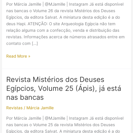
Por Márcia Jamille | @MJamille | Instagram Já está disponível
nas bancas o Volume 26 da revista Mistérios dos Deuses
Egípcios, da editora Salvat. A miniatura desta edição é a do
deus Hapi. ATENÇÃO: O site Arqueologia Egípcia não tem
relação alguma com a confecção, venda e distribuição das
revistas. Informações acerca de números atrasados entre em
contato com […]
Revista
Read More »
Mistérios
dos
Deuses
Revista Mistérios dos Deuses
Egípcios,
Egípcios, Volume 25 (Ápis), já está
Volume
26
nas bancas
(Hapi),
Revistas
/
Márcia Jamille
já
está
Por Márcia Jamille | @MJamille | Instagram Já está disponível
nas
nas bancas o Volume 25 da revista Mistérios dos Deuses
bancas
Egípcios, da editora Salvat. A miniatura desta edição é a do