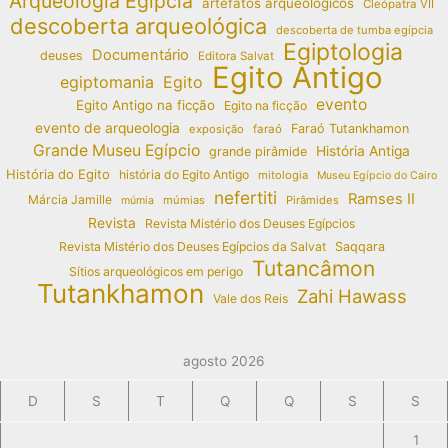
Arqueologia Egípcia
artefatos arqueológicos
Cleópatra VII
descoberta arqueológica
descoberta de tumba egípcia
Egiptologia
Documentário
deuses
Editora Salvat
Egito Antigo
egiptomania
Egito
evento
Egito Antigo na ficção
Egito na ficção
evento de arqueologia
Faraó Tutankhamon
exposição
faraó
Grande Museu Egípcio
História Antiga
grande pirâmide
História do Egito
história do Egito Antigo
mitologia
Museu Egípcio do Cairo
nefertiti
Ramses II
Márcia Jamille
múmias
Pirâmides
múmia
Revista
Revista Mistério dos Deuses Egípcios
Revista Mistério dos Deuses Egípcios da Salvat
Saqqara
Tutancâmon
Sítios arqueológicos em perigo
Tutankhamon
Zahi Hawass
Vale dos Reis
agosto 2026
D
S
T
Q
Q
S
S
1