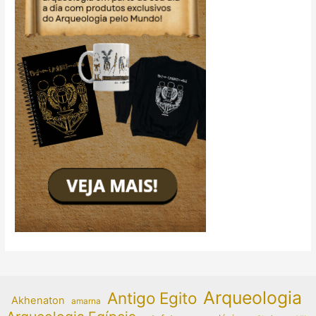
Arqueologia
Antigo Egito
Akhenaton
amarna