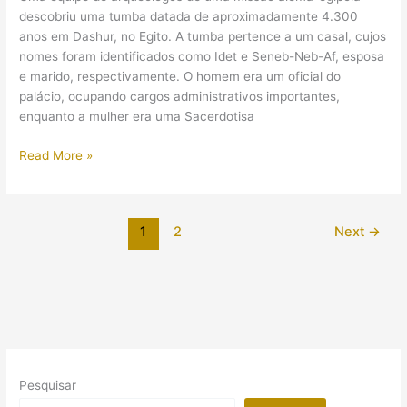
Tardio
descobriu uma tumba datada de aproximadamente 4.300
e
anos em Dashur, no Egito. A tumba pertence a um casal, cujos
Ptolomaico
nomes foram identificados como Idet e Seneb-Neb-Af, esposa
e marido, respectivamente. O homem era um oficial do
palácio, ocupando cargos administrativos importantes,
enquanto a mulher era uma Sacerdotisa
Arqueólogos
Read More »
descobrem
no
Egito
1
2
Next
→
tumba
de
cerca
de
4.300
anos
que
pertenceu
Pesquisar
a