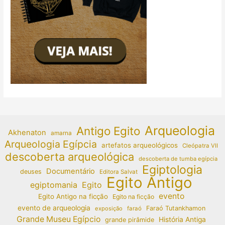
Arqueologia
Antigo Egito
Akhenaton
amarna
Arqueologia Egípcia
artefatos arqueológicos
Cleópatra VII
descoberta arqueológica
descoberta de tumba egípcia
Egiptologia
Documentário
deuses
Editora Salvat
Egito Antigo
egiptomania
Egito
evento
Egito Antigo na ficção
Egito na ficção
evento de arqueologia
Faraó Tutankhamon
exposição
faraó
Grande Museu Egípcio
História Antiga
grande pirâmide