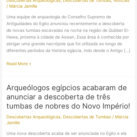
Descobertas Arqueológicas
,
Descobertas de Tumbas
,
Notícias
/
Márcia Jamille
Uma equipe de arqueologia do Conselho Supremo de
Antiguidades do Egito anunciou recentemente a descoberta
de novas tumbas escavadas na rocha na região de Qubbet El-
Hawa, próxima à cidade de Aswan. Essa área é conhecida por
abrigar uma grande necrópole que foi utilizada ao longo de
diferentes períodos da história egípcia, indo desde o Antigo […]
Novas
Read More »
tumbas
descobertas
em
Arqueólogos egípcios acabaram de
Qubbet
anunciar a descoberta de três
El-
Hawa
tumbas de nobres do Novo Império!
revelam
Descobertas Arqueológicas
,
Descobertas de Tumbas
/
Márcia
vasos
Jamille
e
joias
Uma nova descoberta acaba de ser anunciada no Egito e ela