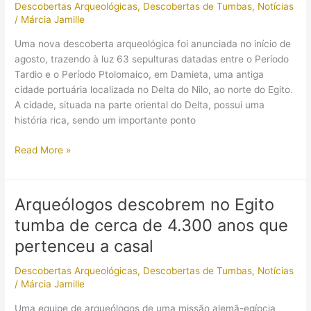
Descobertas Arqueológicas
,
Descobertas de Tumbas
,
Notícias
da
/
Márcia Jamille
alta
sociedade
Uma nova descoberta arqueológica foi anunciada no início de
é
agosto, trazendo à luz 63 sepulturas datadas entre o Período
encontrada
Tardio e o Período Ptolomaico, em Damieta, uma antiga
no
cidade portuária localizada no Delta do Nilo, ao norte do Egito.
Egito
A cidade, situada na parte oriental do Delta, possui uma
história rica, sendo um importante ponto
Descoberta
Read More »
arqueológica
no
Egito
Arqueólogos descobrem no Egito
revela
tumba de cerca de 4.300 anos que
63
sepulturas
pertenceu a casal
e
Descobertas Arqueológicas
,
Descobertas de Tumbas
,
Notícias
artefatos
/
Márcia Jamille
do
Período
Uma equipe de arqueólogos de uma missão alemã-egípcia