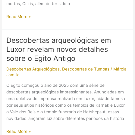
mortos, Osíris, além de ter sido o
Uma
Read More »
nova
tumba
de
Descobertas arqueológicas em
faraó
Luxor revelam novos detalhes
é
descoberta
sobre o Egito Antigo
em
Descobertas Arqueológicas
,
Descobertas de Tumbas
/
Márcia
Abidos!
Jamille
Mas
ninguém
O Egito começou o ano de 2025 com uma série de
sabe
descobertas arqueológicas impressionantes. Anunciadas em
quem
uma coletiva de imprensa realizada em Luxor, cidade famosa
ele
por seus sítios históricos como os templos de Karnak e Luxor,
é…
o Vale dos Reis e o templo funerário de Hatshepsut, essas
novidades lançaram luz sobre diferentes períodos da história
Descobertas
Read More »