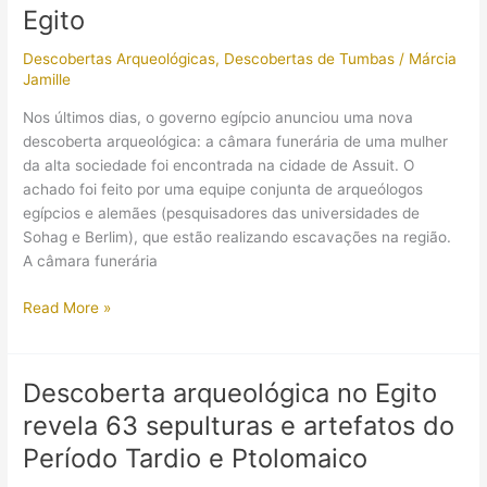
Múmias
Egito
Egípcias
Descobertas Arqueológicas
,
Descobertas de Tumbas
/
Márcia
Jamille
Nos últimos dias, o governo egípcio anunciou uma nova
descoberta arqueológica: a câmara funerária de uma mulher
da alta sociedade foi encontrada na cidade de Assuit. O
achado foi feito por uma equipe conjunta de arqueólogos
egípcios e alemães (pesquisadores das universidades de
Sohag e Berlim), que estão realizando escavações na região.
A câmara funerária
Descoberta
Read More »
Arqueológica
em
Assuit:
Descoberta arqueológica no Egito
Câmara
revela 63 sepulturas e artefatos do
funerária
de
Período Tardio e Ptolomaico
mulher