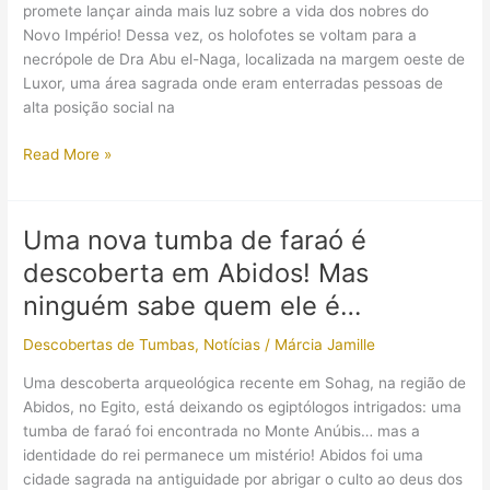
do
promete lançar ainda mais luz sobre a vida dos nobres do
Médio
Novo Império! Dessa vez, os holofotes se voltam para a
Reino
necrópole de Dra Abu el-Naga, localizada na margem oeste de
Luxor, uma área sagrada onde eram enterradas pessoas de
alta posição social na
Arqueólogos
Read More »
egípcios
acabaram
de
Uma nova tumba de faraó é
anunciar
descoberta em Abidos! Mas
a
descoberta
ninguém sabe quem ele é…
de
Descobertas de Tumbas
,
Notícias
/
Márcia Jamille
três
tumbas
Uma descoberta arqueológica recente em Sohag, na região de
de
Abidos, no Egito, está deixando os egiptólogos intrigados: uma
nobres
tumba de faraó foi encontrada no Monte Anúbis… mas a
do
identidade do rei permanece um mistério! Abidos foi uma
Novo
cidade sagrada na antiguidade por abrigar o culto ao deus dos
Império!