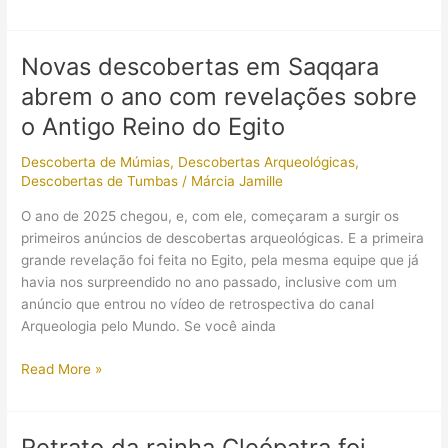
arqueológicas
em
Luxor
Novas descobertas em Saqqara
revelam
abrem o ano com revelações sobre
novos
detalhes
o Antigo Reino do Egito
sobre
Descoberta de Múmias
,
Descobertas Arqueológicas
,
o
Descobertas de Tumbas
/
Márcia Jamille
Egito
Antigo
O ano de 2025 chegou, e, com ele, começaram a surgir os
primeiros anúncios de descobertas arqueológicas. E a primeira
grande revelação foi feita no Egito, pela mesma equipe que já
havia nos surpreendido no ano passado, inclusive com um
anúncio que entrou no vídeo de retrospectiva do canal
Arqueologia pelo Mundo. Se você ainda
Novas
Read More »
descobertas
em
Saqqara
Retrato da rainha Cleópatra foi