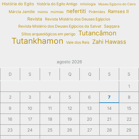
História do Egito
história do Egito Antigo
mitologia
Museu Egípcio do Cairo
nefertiti
Ramses II
Márcia Jamille
múmias
Pirâmides
múmia
Revista
Revista Mistério dos Deuses Egípcios
Revista Mistério dos Deuses Egípcios da Salvat
Saqqara
Tutancâmon
Sítios arqueológicos em perigo
Tutankhamon
Zahi Hawass
Vale dos Reis
agosto 2026
D
S
T
Q
Q
S
S
1
2
3
4
5
6
7
8
9
10
11
12
13
14
15
16
17
18
19
20
21
22
23
24
25
26
27
28
29