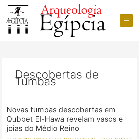
Ir
para
o
conteúdo
Descobertas de
Tumbas
Novas tumbas descobertas em
Qubbet El-Hawa revelam vasos e
joias do Médio Reino