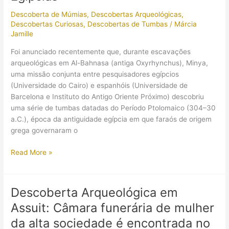
antigo
Descoberta de Múmias
,
Descobertas Arqueológicas
,
templo
Descobertas Curiosas
,
Descobertas de Tumbas
/
Márcia
egípcio?
Jamille
Foi anunciado recentemente que, durante escavações
arqueológicas em Al-Bahnasa (antiga Oxyrhynchus), Minya,
uma missão conjunta entre pesquisadores egípcios
(Universidade do Cairo) e espanhóis (Universidade de
Barcelona e Instituto do Antigo Oriente Próximo) descobriu
uma série de tumbas datadas do Período Ptolomaico (304–30
a.C.), época da antiguidade egípcia em que faraós de origem
grega governaram o
Arqueólogos
Read More »
Encontraram
13
Línguas
Descoberta Arqueológica em
de
Assuit: Câmara funerária de mulher
Ouro
Entre
da alta sociedade é encontrada no