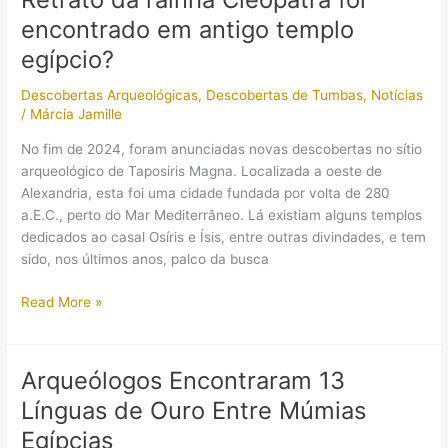
abrem
encontrado em antigo templo
o
ano
egípcio?
com
Descobertas Arqueológicas
,
Descobertas de Tumbas
,
Notícias
revelações
/
Márcia Jamille
sobre
o
No fim de 2024, foram anunciadas novas descobertas no sítio
Antigo
arqueológico de Taposiris Magna. Localizada a oeste de
Reino
Alexandria, esta foi uma cidade fundada por volta de 280
do
a.E.C., perto do Mar Mediterrâneo. Lá existiam alguns templos
Egito
dedicados ao casal Osíris e Ísis, entre outras divindades, e tem
sido, nos últimos anos, palco da busca
Retrato
Read More »
da
rainha
Cleópatra
Arqueólogos Encontraram 13
foi
Línguas de Ouro Entre Múmias
encontrado
em
Egípcias