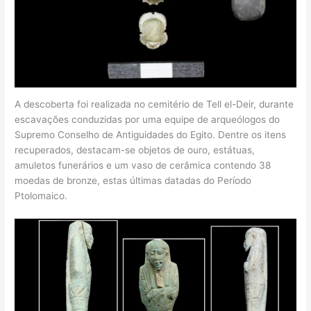
A descoberta foi realizada no cemitério de Tell el-Deir, durante
escavações conduzidas por uma equipe de arqueólogos do
Supremo Conselho de Antiguidades do Egito. Dentre os itens
recuperados, destacam-se objetos de ouro, estátuas,
amuletos funerários e um vaso de cerâmica contendo 38
moedas de bronze, estas últimas datadas do Período
Ptolomaico.