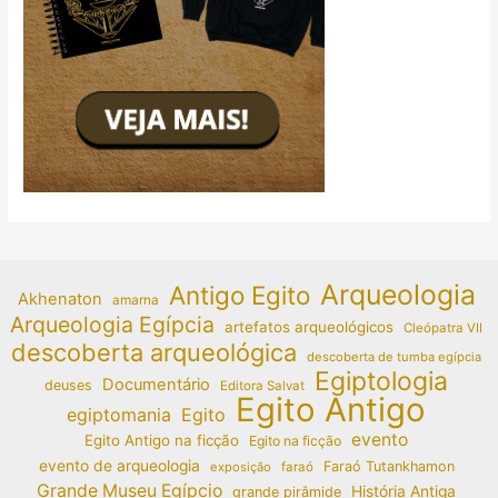
Arqueologia
Antigo Egito
Akhenaton
amarna
Arqueologia Egípcia
artefatos arqueológicos
Cleópatra VII
descoberta arqueológica
descoberta de tumba egípcia
Egiptologia
Documentário
deuses
Editora Salvat
Egito Antigo
egiptomania
Egito
evento
Egito Antigo na ficção
Egito na ficção
evento de arqueologia
Faraó Tutankhamon
exposição
faraó
Grande Museu Egípcio
História Antiga
grande pirâmide