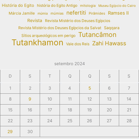
História do Egito
história do Egito Antigo
mitologia
Museu Egípcio do Cairo
nefertiti
Ramses II
Márcia Jamille
múmias
Pirâmides
múmia
Revista
Revista Mistério dos Deuses Egípcios
Revista Mistério dos Deuses Egípcios da Salvat
Saqqara
Tutancâmon
Sítios arqueológicos em perigo
Tutankhamon
Zahi Hawass
Vale dos Reis
setembro 2024
D
S
T
Q
Q
S
S
1
2
3
4
5
6
7
8
9
10
11
12
13
14
15
16
17
18
19
20
21
22
23
24
25
26
27
28
29
30