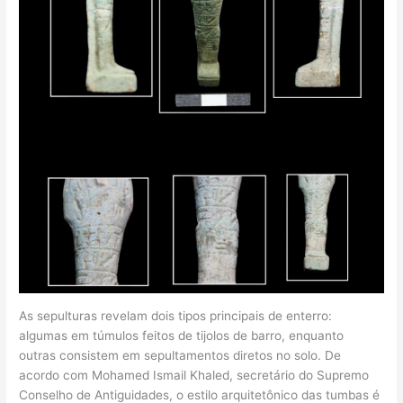
As sepulturas revelam dois tipos principais de enterro:
algumas em túmulos feitos de tijolos de barro, enquanto
outras consistem em sepultamentos diretos no solo. De
acordo com Mohamed Ismail Khaled, secretário do Supremo
Conselho de Antiguidades, o estilo arquitetônico das tumbas é