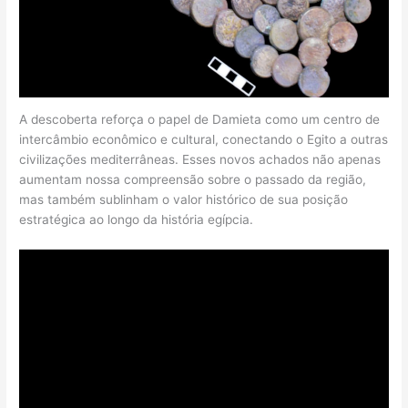
A descoberta reforça o papel de Damieta como um centro de
intercâmbio econômico e cultural, conectando o Egito a outras
civilizações mediterrâneas. Esses novos achados não apenas
aumentam nossa compreensão sobre o passado da região,
mas também sublinham o valor histórico de sua posição
estratégica ao longo da história egípcia.