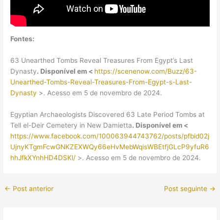
Fontes:
63 Unearthed Tombs Reveal Treasures From Egypt’s Last
Dynasty
. Disponível em <
https://scenenow.com/Buzz/63-
Unearthed-Tombs-Reveal-Treasures-From-Egypt-s-Last-
Dynasty
>. Acesso em 5 de novembro de 2024.
Egyptian Archaeologists Discovered 63 Late Period Tombs at
Tell el-Deir Cemetery in New Damietta
. Disponível em <
https://www.facebook.com/100063944743762/posts/pfbid02j
UjnyKTgmFcwGNKZEXWQy66eHvMebWqisWBEtfjGLcP9yfuR6
hhJfkXYnhHD4DSKl/
>. Acesso em 5 de novembro de 2024.
←
Post anterior
Post seguinte
→