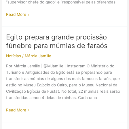
“supervisor chefe do gado” e “responsável pelas oferendas
Sarcófago
Read More »
do
tesoureiro-
chefe
Egito prepara grande procissão
de
fúnebre para múmias de faraós
Ramsés
II
Notícias
/
Márcia Jamille
é
descoberto
Por Márcia Jamille | @MJamille | Instagram O Ministério do
em
Turismo e Antiguidades do Egito está se preparando para
Saqqara
transferir as múmias de alguns dos mais famosos faraós, que
estão no Museu Egípcio do Cairo, para o Museu Nacional da
Civilização Egípcia de Fustat. No total, 22 múmias reais serão
transferidas sendo 4 delas de rainhas. Cada uma
Egito
Read More »
prepara
grande
procissão