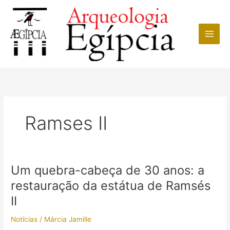
Ir
para
o
conteúdo
Ramses II
Um quebra-cabeça de 30 anos: a
restauração da estátua de Ramsés
II
Notícias
/
Márcia Jamille