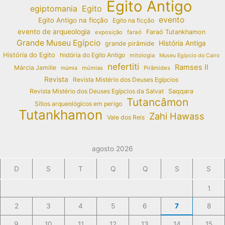
Egito Antigo
egiptomania
Egito
evento
Egito Antigo na ficção
Egito na ficção
evento de arqueologia
Faraó Tutankhamon
exposição
faraó
Grande Museu Egípcio
História Antiga
grande pirâmide
História do Egito
história do Egito Antigo
mitologia
Museu Egípcio do Cairo
nefertiti
Ramses II
Márcia Jamille
múmias
Pirâmides
múmia
Revista
Revista Mistério dos Deuses Egípcios
Revista Mistério dos Deuses Egípcios da Salvat
Saqqara
Tutancâmon
Sítios arqueológicos em perigo
Tutankhamon
Zahi Hawass
Vale dos Reis
agosto 2026
D
S
T
Q
Q
S
S
1
2
3
4
5
6
7
8
9
10
11
12
13
14
15