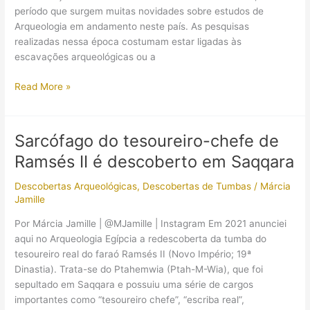
II
período que surgem muitas novidades sobre estudos de
Arqueologia em andamento neste país. As pesquisas
realizadas nessa época costumam estar ligadas às
escavações arqueológicas ou a
Templo
Read More »
construído
por
Ramsés
Sarcófago do tesoureiro-chefe de
II
Ramsés II é descoberto em Saqqara
(Ramsés:
O
Descobertas Arqueológicas
,
Descobertas de Tumbas
/
Márcia
Grande)
Jamille
está
sendo
Por Márcia Jamille | @MJamille | Instagram Em 2021 anunciei
restaurado
aqui no Arqueologia Egípcia a redescoberta da tumba do
tesoureiro real do faraó Ramsés II (Novo Império; 19ª
Dinastia). Trata-se do Ptahemwia (Ptah-M-Wia), que foi
sepultado em Saqqara e possuiu uma série de cargos
importantes como “tesoureiro chefe”, “escriba real”,