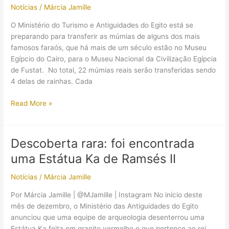
Notícias
/
Márcia Jamille
faraós
O Ministério do Turismo e Antiguidades do Egito está se
preparando para transferir as múmias de alguns dos mais
famosos faraós, que há mais de um século estão no Museu
Egípcio do Cairo, para o Museu Nacional da Civilização Egípcia
de Fustat. No total, 22 múmias reais serão transferidas sendo
4 delas de rainhas. Cada
Múmias
Read More »
dos
mais
famosos
Descoberta rara: foi encontrada
faraós
uma Estátua Ka de Ramsés II
ganharão
um
Notícias
/
Márcia Jamille
novo
lar
Por Márcia Jamille | @MJamille | Instagram No início deste
depois
mês de dezembro, o Ministério das Antiguidades do Egito
de
anunciou que uma equipe de arqueologia desenterrou uma
mais
Estátua Ka feita em granito vermelho e que pertence ao rei