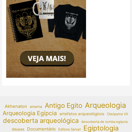
Arqueologia
Antigo Egito
Akhenaton
amarna
Arqueologia Egípcia
artefatos arqueológicos
Cleópatra VII
descoberta arqueológica
descoberta de tumba egípcia
Egiptologia
Documentário
deuses
Editora Salvat