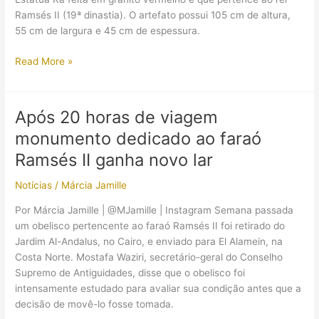
de
Ramsés II (19ª dinastia). O artefato possui 105 cm de altura,
um
55 cm de largura e 45 cm de espessura.
século
Descoberta
Read More »
rara:
foi
encontrada
Após 20 horas de viagem
uma
monumento dedicado ao faraó
Estátua
Ka
Ramsés II ganha novo lar
de
Notícias
/
Márcia Jamille
Ramsés
II
Por Márcia Jamille | @MJamille | Instagram Semana passada
um obelisco pertencente ao faraó Ramsés II foi retirado do
Jardim Al-Andalus, no Cairo, e enviado para El Alamein, na
Costa Norte. Mostafa Waziri, secretário-geral do Conselho
Supremo de Antiguidades, disse que o obelisco foi
intensamente estudado para avaliar sua condição antes que a
decisão de movê-lo fosse tomada.