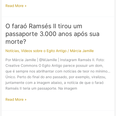
Após
Read More »
20
horas
de
O faraó Ramsés II tirou um
viagem
passaporte 3.000 anos após sua
monumento
dedicado
morte?
ao
Notícias
,
Vídeos sobre o Egito Antigo
/
Márcia Jamille
faraó
Ramsés
Por Márcia Jamille | @MJamille | Instagram Ramsés II. Foto:
II
Creative Commons O Egito Antigo parece possuir um dom,
ganha
que é sempre nos abrilhantar com notícias de teor no mínimo…
novo
Único. Perto do final do ano passado, por exemplo, viralizou,
lar
juntamente com a imagem abaixo, a notícia de que o faraó
Ramsés II teria um passaporte. Na imagem
O
Read More »
faraó
Ramsés