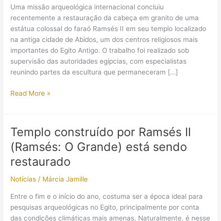
Uma missão arqueológica internacional concluiu
recentemente a restauração da cabeça em granito de uma
estátua colossal do faraó Ramsés II em seu templo localizado
na antiga cidade de Abidos, um dos centros religiosos mais
importantes do Egito Antigo. O trabalho foi realizado sob
supervisão das autoridades egípcias, com especialistas
reunindo partes da escultura que permaneceram […]
Um
Read More »
quebra-
cabeça
de
Templo construído por Ramsés II
30
(Ramsés: O Grande) está sendo
anos:
a
restaurado
restauração
Notícias
/
Márcia Jamille
da
estátua
Entre o fim e o início do ano, costuma ser a época ideal para
de
pesquisas arqueológicas no Egito, principalmente por conta
Ramsés
das condições climáticas mais amenas. Naturalmente, é nesse