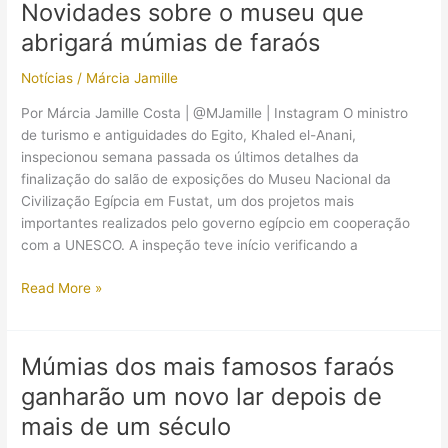
Novidades sobre o museu que
fúnebre
abrigará múmias de faraós
para
múmias
Notícias
/
Márcia Jamille
de
faraós
Por Márcia Jamille Costa | @MJamille | Instagram O ministro
de turismo e antiguidades do Egito, Khaled el-Anani,
inspecionou semana passada os últimos detalhes da
finalização do salão de exposições do Museu Nacional da
Civilização Egípcia em Fustat, um dos projetos mais
importantes realizados pelo governo egípcio em cooperação
com a UNESCO. A inspeção teve início verificando a
Novidades
Read More »
sobre
o
museu
Múmias dos mais famosos faraós
que
ganharão um novo lar depois de
abrigará
múmias
mais de um século
de