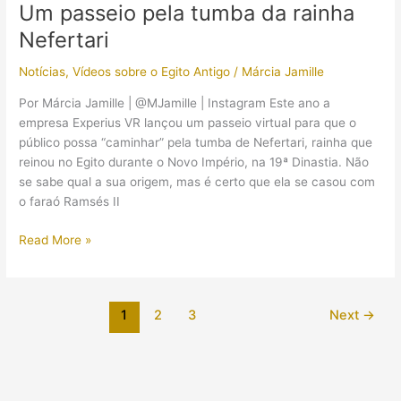
II
Um passeio pela tumba da rainha
tirou
Nefertari
um
passaporte
Notícias
,
Vídeos sobre o Egito Antigo
/
Márcia Jamille
3.000
anos
Por Márcia Jamille | @MJamille | Instagram Este ano a
após
empresa Experius VR lançou um passeio virtual para que o
sua
público possa “caminhar” pela tumba de Nefertari, rainha que
morte?
reinou no Egito durante o Novo Império, na 19ª Dinastia. Não
se sabe qual a sua origem, mas é certo que ela se casou com
o faraó Ramsés II
Um
Read More »
passeio
pela
tumba
1
2
3
Next
→
da
rainha
Nefertari