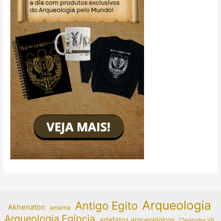
Arqueologia
Antigo Egito
Akhenaton
amarna
Arqueologia Egípcia
artefatos arqueológicos
Cleópatra VII