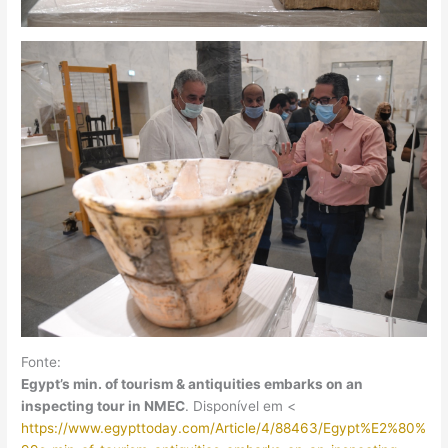
Fonte:
Egypt’s min. of tourism & antiquities embarks on an
inspecting tour in NMEC
. Disponível em <
https://www.egypttoday.com/Article/4/88463/Egypt%E2%80%