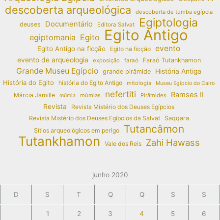
descoberta arqueológica
descoberta de tumba egípcia
Egiptologia
Documentário
deuses
Editora Salvat
Egito Antigo
egiptomania
Egito
evento
Egito Antigo na ficção
Egito na ficção
evento de arqueologia
Faraó Tutankhamon
exposição
faraó
Grande Museu Egípcio
História Antiga
grande pirâmide
História do Egito
história do Egito Antigo
mitologia
Museu Egípcio do Cairo
nefertiti
Ramses II
Márcia Jamille
múmias
Pirâmides
múmia
Revista
Revista Mistério dos Deuses Egípcios
Revista Mistério dos Deuses Egípcios da Salvat
Saqqara
Tutancâmon
Sítios arqueológicos em perigo
Tutankhamon
Zahi Hawass
Vale dos Reis
junho 2020
D
S
T
Q
Q
S
S
1
2
3
4
5
6