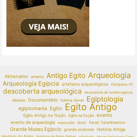
Arqueologia
Antigo Egito
Akhenaton
amarna
Arqueologia Egípcia
artefatos arqueológicos
Cleópatra VII
descoberta arqueológica
descoberta de tumba egípcia
Egiptologia
Documentário
deuses
Editora Salvat
Egito Antigo
egiptomania
Egito
evento
Egito Antigo na ficção
Egito na ficção
evento de arqueologia
Faraó Tutankhamon
exposição
faraó
Grande Museu Egípcio
História Antiga
grande pirâmide
História do Egito
história do Egito Antigo
mitologia
Museu Egípcio do Cairo