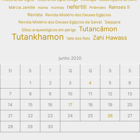
nefertiti
Ramses II
Márcia Jamille
múmias
Pirâmides
múmia
Revista
Revista Mistério dos Deuses Egípcios
Revista Mistério dos Deuses Egípcios da Salvat
Saqqara
Tutancâmon
Sítios arqueológicos em perigo
Tutankhamon
Zahi Hawass
Vale dos Reis
junho 2020
D
S
T
Q
Q
S
S
1
2
3
4
5
6
7
8
9
10
11
12
13
14
15
16
17
18
19
20
21
22
23
24
25
26
27
28
29
30