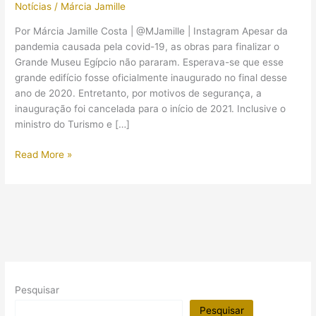
Notícias
/
Márcia Jamille
Por Márcia Jamille Costa | @MJamille | Instagram Apesar da
pandemia causada pela covid-19, as obras para finalizar o
Grande Museu Egípcio não pararam. Esperava-se que esse
grande edifício fosse oficialmente inaugurado no final desse
ano de 2020. Entretanto, por motivos de segurança, a
inauguração foi cancelada para o início de 2021. Inclusive o
ministro do Turismo e […]
Apesar
Read More »
do
adiamento
da
inauguração,
obras
do
Grande
Museu
Pesquisar
Egípcio
não
Pesquisar