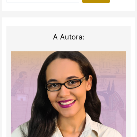
pararam:
entenda
o
caso!
A Autora: