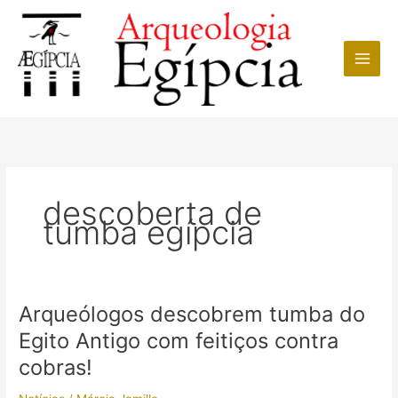
Ir
para
o
conteúdo
descoberta de
tumba egípcia
Arqueólogos descobrem tumba do
Egito Antigo com feitiços contra
cobras!