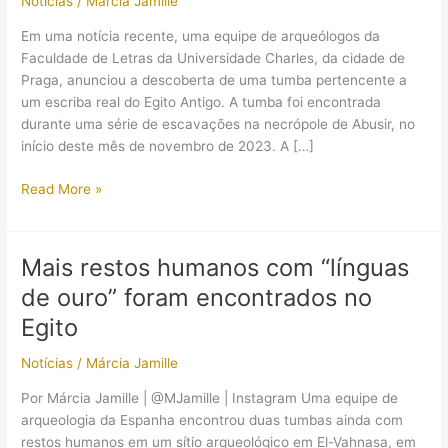
Notícias
/
Márcia Jamille
Em uma notícia recente, uma equipe de arqueólogos da
Faculdade de Letras da Universidade Charles, da cidade de
Praga, anunciou a descoberta de uma tumba pertencente a
um escriba real do Egito Antigo. A tumba foi encontrada
durante uma série de escavações na necrópole de Abusir, no
início deste mês de novembro de 2023. A […]
Arqueólogos
Read More »
descobrem
tumba
do
Mais restos humanos com “línguas
Egito
de ouro” foram encontrados no
Antigo
com
Egito
feitiços
Notícias
/
Márcia Jamille
contra
cobras!
Por Márcia Jamille | @MJamille | Instagram Uma equipe de
arqueologia da Espanha encontrou duas tumbas ainda com
restos humanos em um sítio arqueológico em El-Vahnasa, em