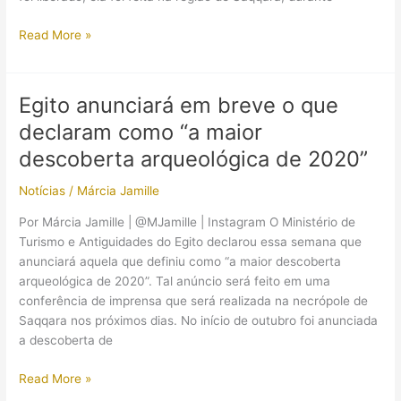
Nova
Read More »
descoberta
arqueológica
em
Egito anunciará em breve o que
Saqqara
declaram como “a maior
será
anunciada
descoberta arqueológica de 2020”
no
Notícias
/
Márcia Jamille
início
de
Por Márcia Jamille | @MJamille | Instagram O Ministério de
2021
Turismo e Antiguidades do Egito declarou essa semana que
anunciará aquela que definiu como “a maior descoberta
arqueológica de 2020”. Tal anúncio será feito em uma
conferência de imprensa que será realizada na necrópole de
Saqqara nos próximos dias. No início de outubro foi anunciada
a descoberta de
Egito
Read More »
anunciará