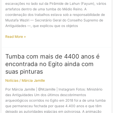
escavações no lado sul da Pirâmide de Lahun (Fayum), vários
artefatos dentro de uma tumba do Médio Reino. A
coordenação dos trabalhos estava sob a responsabilidade de
Mustafa Waziri — Secretário Geral do Conselho Supremo de
Antiguidades —, que explicou que os objetos
Ossos
Read More »
humanos
e
sarcófagos
Tumba com mais de 4400 anos é
são
encontrada no Egito ainda com
encontrados
perto
suas pinturas
de
Notícias
/
Márcia Jamille
pirâmide
egípcia
Por Márcia Jamille | @MJamille | Instagram Fotos: Ministério
das Antiguidades Um dos últimos descobrimentos
arqueológicos ocorridos no Egito em 2018 foi a de uma tumba
que permaneceu fechada por quase 4.400 anos e que têm
deixado as autoridades egípcias em polvorosa. A animação