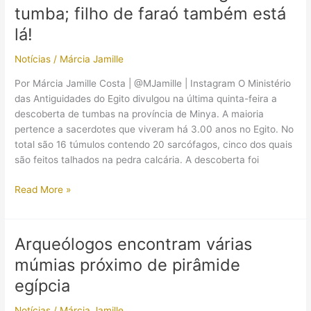
necrópole
tumba; filho de faraó também está
do
lá!
Egito
Notícias
/
Márcia Jamille
Por Márcia Jamille Costa | @MJamille | Instagram O Ministério
das Antiguidades do Egito divulgou na última quinta-feira a
descoberta de tumbas na província de Minya. A maioria
pertence a sacerdotes que viveram há 3.00 anos no Egito. No
total são 16 túmulos contendo 20 sarcófagos, cinco dos quais
são feitos talhados na pedra calcária. A descoberta foi
Múmias
Read More »
de
sacerdotes
do
Arqueólogos encontram várias
deus
múmias próximo de pirâmide
Thot
são
egípcia
encontradas
Notícias
/
Márcia Jamille
em