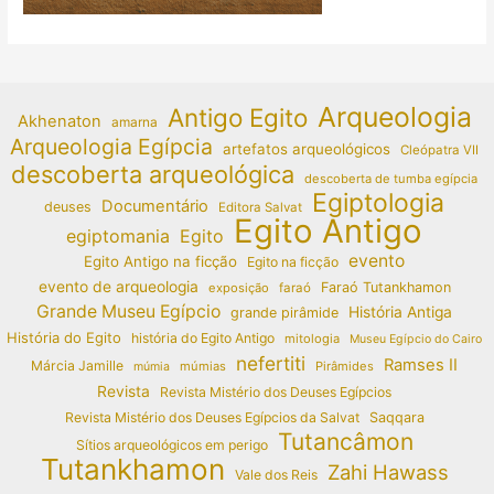
Arqueologia
Antigo Egito
Akhenaton
amarna
Arqueologia Egípcia
artefatos arqueológicos
Cleópatra VII
descoberta arqueológica
descoberta de tumba egípcia
Egiptologia
Documentário
deuses
Editora Salvat
Egito Antigo
egiptomania
Egito
evento
Egito Antigo na ficção
Egito na ficção
evento de arqueologia
Faraó Tutankhamon
exposição
faraó
Grande Museu Egípcio
História Antiga
grande pirâmide
História do Egito
história do Egito Antigo
mitologia
Museu Egípcio do Cairo
nefertiti
Ramses II
Márcia Jamille
múmias
Pirâmides
múmia
Revista
Revista Mistério dos Deuses Egípcios
Revista Mistério dos Deuses Egípcios da Salvat
Saqqara
Tutancâmon
Sítios arqueológicos em perigo
Tutankhamon
Zahi Hawass
Vale dos Reis