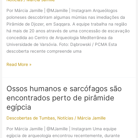
grande
Por Márcia Jamille | @MJamille | Instagram Arqueólogos
tumba;
poloneses descobriram algumas múmias nas imediações da
filho
Pirâmide de Djozer, em Saqqara. A equipe trabalha na região
de
há mais de 20 anos através de uma concessão de escavação
faraó
concedida ao Centro de Arqueologia Mediterrânea da
também
Universidade de Varsóvia. Foto: Dąbrowski / PCMA Esta
está
descoberta recente compreende uma
lá!
Arqueólogos
Read More »
encontram
várias
múmias
Ossos humanos e sarcófagos são
próximo
encontrados perto de pirâmide
de
pirâmide
egípcia
egípcia
Descobertas de Tumbas
,
Notícias
/
Márcia Jamille
Por Márcia Jamille | @MJamille | Instagram Uma equipe
egípcia de arqueologia encontrou recentemente, durante