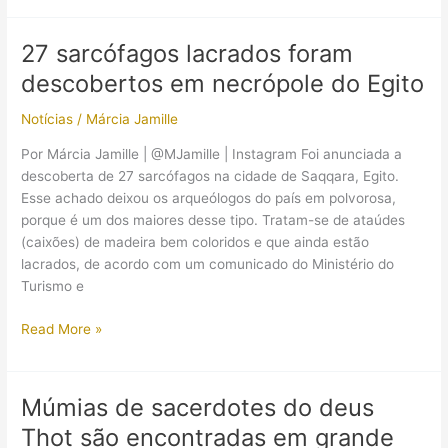
em
breve
27 sarcófagos lacrados foram
o
descobertos em necrópole do Egito
que
declaram
Notícias
/
Márcia Jamille
como
“a
Por Márcia Jamille | @MJamille | Instagram Foi anunciada a
maior
descoberta de 27 sarcófagos na cidade de Saqqara, Egito.
descoberta
Esse achado deixou os arqueólogos do país em polvorosa,
arqueológica
porque é um dos maiores desse tipo. Tratam-se de ataúdes
de
(caixões) de madeira bem coloridos e que ainda estão
2020”
lacrados, de acordo com um comunicado do Ministério do
Turismo e
27
Read More »
sarcófagos
lacrados
foram
Múmias de sacerdotes do deus
descobertos
Thot são encontradas em grande
em