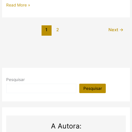
Múmias
Read More »
intactas
de
cantora
1
2
Next
→
de
Amon
e
sacerdote
são
encontradas
em
sala
Pesquisar
selada
Pesquisar
A Autora: