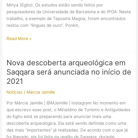
Minya (Egito). Os estudos estão sendo feitos por
pesquisadores da Universidade de Barcelona e do IPOA. Neste
trabalho, a exemplo de Taposiris Magna, foram encontrados
restos com “línguas de ouro”. Porém,
Mais
Read More »
restos
humanos
com
Nova descoberta arqueológica em
“línguas
Saqqara será anunciada no início de
de
ouro”
2021
foram
Notícias
/
Márcia Jamille
encontrados
no
Por Márcia Jamille | @MJamille | Instagram No momento em
Egito
que escrevo esse post, o Ministério de Turismo e Antiguidades
do Egito está se preparando para anunciar mais uma
descoberta arqueológica. Ela está sendo definida como uma
das mais “importantes” já realizadas. De acordo com o que já
foi liberado, ela foi feita na região de Saqqara, durante