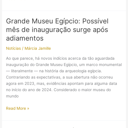
o
destino
da
Grande Museu Egípcio: Possível
máscara
mês de inauguração surge após
mortuária
de
adiamentos
ouro
Notícias
/
Márcia Jamille
do
faraó
Ao que parece, há novos indícios acerca da tão aguardada
Tutankhamon
inauguração do Grande Museu Egípcio, um marco monumental
permanece
— literalmente — na história da arqueologia egípcia.
incerto
Contrariando as expectativas, a sua abertura não ocorreu
agora em 2023, mas, evidências apontam para alguma data
no início do ano de 2024. Considerado o maior museu do
mundo
Grande
Read More »
Museu
Egípcio:
Possível