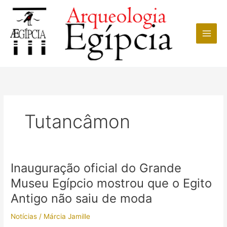
Ir
para
o
conteúdo
Tutancâmon
Inauguração oficial do Grande
Museu Egípcio mostrou que o Egito
Antigo não saiu de moda
Notícias
/
Márcia Jamille