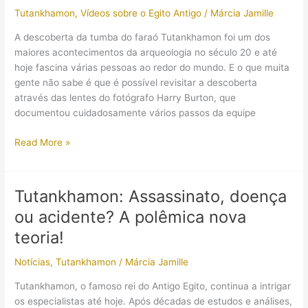
Tutankhamon
,
Vídeos sobre o Egito Antigo
/
Márcia Jamille
há
101
A descoberta da tumba do faraó Tutankhamon foi um dos
Anos!
maiores acontecimentos da arqueologia no século 20 e até
hoje fascina várias pessoas ao redor do mundo. E o que muita
gente não sabe é que é possível revisitar a descoberta
através das lentes do fotógrafo Harry Burton, que
documentou cuidadosamente vários passos da equipe
Revelando
Read More »
os
segredos
de
Tutankhamon: Assassinato, doença
Tutankhamon
ou acidente? A polêmica nova
através
das
teoria!
lentes
Notícias
,
Tutankhamon
/
Márcia Jamille
de
Harry
Tutankhamon, o famoso rei do Antigo Egito, continua a intrigar
Burton
os especialistas até hoje. Após décadas de estudos e análises,