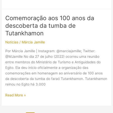
arqueólogo
Zahi
Hawass
Comemoração aos 100 anos da
afirma
descoberta da tumba de
que
anunciará
Tutankhamon
em
Notícias
/
Márcia Jamille
outubro
a
Por Márcia Jamille | Instagram: @marciajamille; Twitter:
causa
@MJamille No dia 27 de julho (2022) ocorreu uma reunião
da
entre membros do Ministério de Turismo e Antiguidades do
morte
Egito. Ela deu início oficialmente a organização das
de
comemorações em homenagem ao aniversário de 100 anos
Tutankhamon
da descoberta da tumba do faraó Tutankhamon. Tutankhamon
reinou no Egito há 3.000
Comemoração
Read More »
aos
100
anos