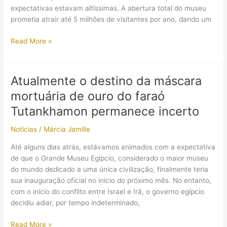
de
expectativas estavam altíssimas. A abertura total do museu
moda
prometia atrair até 5 milhões de visitantes por ano, dando um
Turistas
Read More »
e
comerciantes
sofrem
Atualmente o destino da máscara
com
mortuária de ouro do faraó
adiamento
da
Tutankhamon permanece incerto
estreia
Notícias
/
Márcia Jamille
oficial
do
Até alguns dias atrás, estávamos animados com a expectativa
Grande
de que o Grande Museu Egípcio, considerado o maior museu
Museu
do mundo dedicado a uma única civilização, finalmente teria
Egípcio
sua inauguração oficial no início do próximo mês. No entanto,
com o início do conflito entre Israel e Irã, o governo egípcio
decidiu adiar, por tempo indeterminado,
Atualmente
Read More »