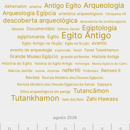
Arqueologia
Antigo Egito
Akhenaton
amarna
Arqueologia Egípcia
artefatos arqueológicos
Cleópatra VII
descoberta arqueológica
descoberta de tumba egípcia
Egiptologia
Documentário
deuses
Editora Salvat
Egito Antigo
egiptomania
Egito
evento
Egito Antigo na ficção
Egito na ficção
evento de arqueologia
Faraó Tutankhamon
exposição
faraó
Grande Museu Egípcio
História Antiga
grande pirâmide
História do Egito
história do Egito Antigo
mitologia
Museu Egípcio do Cairo
nefertiti
Ramses II
Márcia Jamille
múmias
Pirâmides
múmia
Revista
Revista Mistério dos Deuses Egípcios
Revista Mistério dos Deuses Egípcios da Salvat
Saqqara
Tutancâmon
Sítios arqueológicos em perigo
Tutankhamon
Zahi Hawass
Vale dos Reis
agosto 2026
D
S
T
Q
Q
S
S