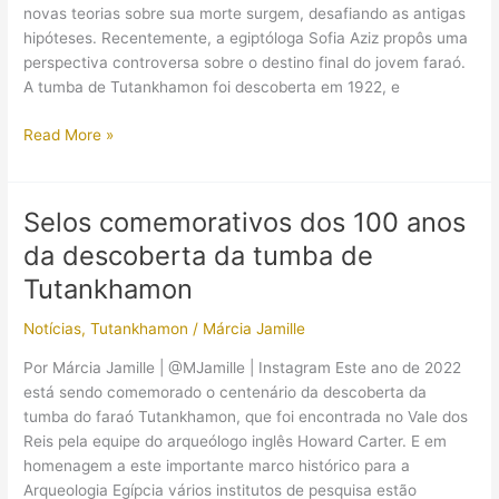
novas teorias sobre sua morte surgem, desafiando as antigas
hipóteses. Recentemente, a egiptóloga Sofia Aziz propôs uma
perspectiva controversa sobre o destino final do jovem faraó.
A tumba de Tutankhamon foi descoberta em 1922, e
Tutankhamon:
Read More »
Assassinato,
doença
ou
Selos comemorativos dos 100 anos
acidente?
da descoberta da tumba de
A
polêmica
Tutankhamon
nova
Notícias
,
Tutankhamon
/
Márcia Jamille
teoria!
Por Márcia Jamille | @MJamille | Instagram Este ano de 2022
está sendo comemorado o centenário da descoberta da
tumba do faraó Tutankhamon, que foi encontrada no Vale dos
Reis pela equipe do arqueólogo inglês Howard Carter. E em
homenagem a este importante marco histórico para a
Arqueologia Egípcia vários institutos de pesquisa estão