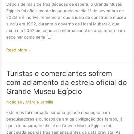
Depois de mais de três décadas de espera, o Grande Museu
Egípcio foi oficialmente inaugurado no dia 1º de novembro de
2025! E é incrível rememorar que a ideia de construir o museu
surgiu em 1992, durante o governo de Hosni Mubarak, que
abriu em 2002 um concurso internacional de arquitetura para
escolher como seria […]
Inauguração
Read More »
oficial
do
Grande
Turistas e comerciantes sofrem
Museu
com adiamento da estreia oficial do
Egípcio
mostrou
Grande Museu Egípcio
que
Notícias
/
Márcia Jamille
o
Egito
Este mês foi marcado por uma grande decepção para
Antigo
pesquisadores e curiosos da antiga civilização dos faraós, já
não
que a inauguração oficial do Grande Museu Egípcio foi
saiu
cancelada apenas três semanas antes da data prevista. As