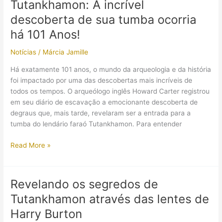
Tutankhamon: A incrível
mês
descoberta de sua tumba ocorria
de
inauguração
há 101 Anos!
surge
Notícias
/
Márcia Jamille
após
adiamentos
Há exatamente 101 anos, o mundo da arqueologia e da história
foi impactado por uma das descobertas mais incríveis de
todos os tempos. O arqueólogo inglês Howard Carter registrou
em seu diário de escavação a emocionante descoberta de
degraus que, mais tarde, revelaram ser a entrada para a
tumba do lendário faraó Tutankhamon. Para entender
Tutankhamon:
Read More »
A
incrível
descoberta
Revelando os segredos de
de
Tutankhamon através das lentes de
sua
tumba
Harry Burton
ocorria