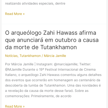
realizando atividades especiais, dentre
Selos
Read More »
comemorativos
dos
100
O arqueólogo Zahi Hawass afirma
anos
que anunciará em outubro a causa
da
descoberta
da morte de Tutankhamon
da
Notícias
,
Tutankhamon
/
Márcia Jamille
tumba
de
Por Márcia Jamille | Instagram: @marciajamille; Twitter:
Tutankhamon
@MJamille Durante o 19º Festival Internacional de Cinema
Italiano, o arqueólogo Zahi Hawass comentou alguns detalhes
dos eventos que ocorrerão em homenagem ao centenário da
descoberta da tumba de Tutankhamon. Uma das novidades é
a revelação da causa da morte desse faraó. Sobre as
comemorações: Primeiramente, de acordo
O
Read More »