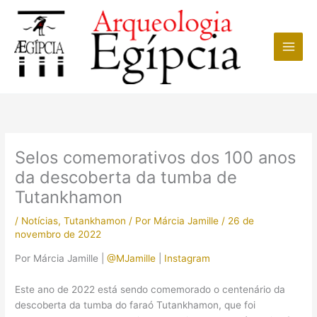
Ir
para
o
conteúdo
Selos comemorativos dos 100 anos
da descoberta da tumba de
Tutankhamon
/
Notícias
,
Tutankhamon
/ Por
Márcia Jamille
/
26 de
novembro de 2022
Por Márcia Jamille |
@MJamille
|
Instagram
Este ano de 2022 está sendo comemorado o centenário da
descoberta da tumba do faraó Tutankhamon, que foi