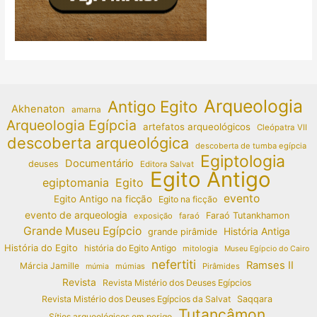
Arqueologia
Antigo Egito
Akhenaton
amarna
Arqueologia Egípcia
artefatos arqueológicos
Cleópatra VII
descoberta arqueológica
descoberta de tumba egípcia
Egiptologia
Documentário
deuses
Editora Salvat
Egito Antigo
egiptomania
Egito
evento
Egito Antigo na ficção
Egito na ficção
evento de arqueologia
Faraó Tutankhamon
exposição
faraó
Grande Museu Egípcio
História Antiga
grande pirâmide
História do Egito
história do Egito Antigo
mitologia
Museu Egípcio do Cairo
nefertiti
Ramses II
Márcia Jamille
múmias
Pirâmides
múmia
Revista
Revista Mistério dos Deuses Egípcios
Revista Mistério dos Deuses Egípcios da Salvat
Saqqara
Tutancâmon
Sítios arqueológicos em perigo