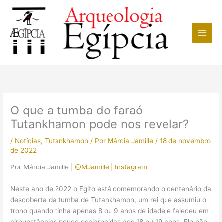
Ir
para
o
conteúdo
O que a tumba do faraó
Tutankhamon pode nos revelar?
/
Notícias
,
Tutankhamon
/ Por
Márcia Jamille
/
18 de novembro
de 2022
Por Márcia Jamille |
@MJamille
|
Instagram
Neste ano de 2022 o Egito está comemorando o centenário da
descoberta da tumba de Tutankhamon, um rei que assumiu o
trono quando tinha apenas 8 ou 9 anos de idade e faleceu em
circunstâncias pouco esclarecidas aos 18 ou 19 anos. Ele não