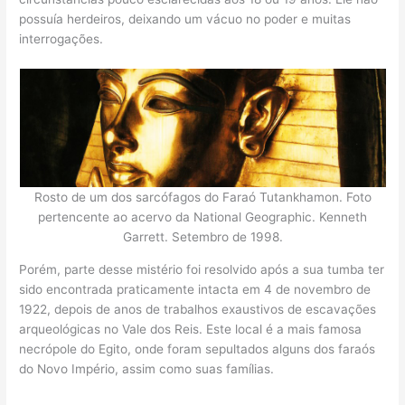
possuía herdeiros, deixando um vácuo no poder e muitas
interrogações.
Rosto de um dos sarcófagos do Faraó Tutankhamon. Foto
pertencente ao acervo da National Geographic. Kenneth
Garrett. Setembro de 1998.
Porém, parte desse mistério foi resolvido após a sua tumba ter
sido encontrada praticamente intacta em 4 de novembro de
1922, depois de anos de trabalhos exaustivos de escavações
arqueológicas no Vale dos Reis. Este local é a mais famosa
necrópole do Egito, onde foram sepultados alguns dos faraós
do Novo Império, assim como suas famílias.