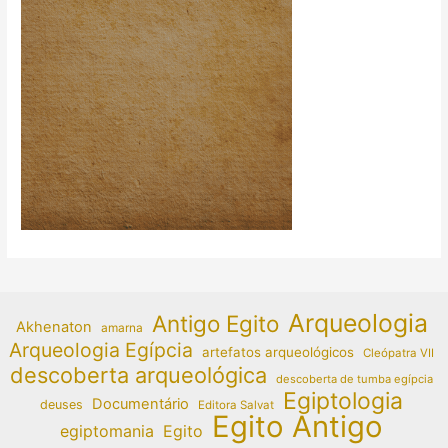
Arqueologia
Antigo Egito
Akhenaton
amarna
Arqueologia Egípcia
artefatos arqueológicos
Cleópatra VII
descoberta arqueológica
descoberta de tumba egípcia
Egiptologia
Documentário
deuses
Editora Salvat
Egito Antigo
egiptomania
Egito