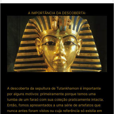
A IMPORTÂNCIA DA DESCOBERTA:
A descoberta da sepultura de Tutankhamon é importante
por alguns motivos: primeiramente porque temos uma
tumba de um faraó com sua coleção praticamente intacta.
Então, fomos apresentados a uma série de artefatos que
nunca antes foram vistos ou cuja referência só existia em