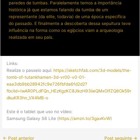
paredes de tumbas. Paralelamente temos a importância
histórica já que estamos falando da tumba de um
representante (da elite, todavia) de uma época específica
do passado. E finalmente a descoberta dessa sepultura teve
influência na forma como os egípcios viam a arqueologia
realizada em seu país.
Links:
Realize o passeio aqui:
https://sketchfab.com/3d-models/the-
tomb-of-tutankhamen-3d-vr00-v0-01-
eaa3db9bb28942fc9e726fbfda6fd2d2?
fbclid=IwAR0PLdFQn_HEzKgzKC8JIkzH93iieQMxOIfZQ6Ok59r
dkuKR3hn_VX4MB-o
Este é o tablet que uso no vídeo:
Samsung Galaxy S6 Lite (
https://amzn.to/3gaxKvW
)
←
Post anterior
Post seguinte
→