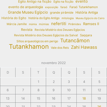
evento
Egito Antigo na ficção
Egito na ficção
evento de arqueologia
Faraó Tutankhamon
exposição
faraó
Grande Museu Egípcio
História Antiga
grande pirâmide
História do Egito
história do Egito Antigo
mitologia
Museu Egípcio do Cairo
nefertiti
Ramses II
Márcia Jamille
múmias
Pirâmides
múmia
Revista
Revista Mistério dos Deuses Egípcios
Revista Mistério dos Deuses Egípcios da Salvat
Saqqara
Tutancâmon
Sítios arqueológicos em perigo
Tutankhamon
Zahi Hawass
Vale dos Reis
novembro 2022
D
S
T
Q
Q
S
S
1
2
3
4
5
6
7
8
9
10
11
12
13
14
15
16
17
18
19
20
21
22
23
24
25
26