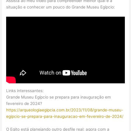
Assista ao meu vídeo para compreender melhor qual é a
situação e conhecer um pouco do Grande Museu Egípcio:
Links interessantes:
Grande Museu Egípcio se prepara para inauguração em
fevereiro de 2024?
https://arqueologiaegipcia.com.br/2023/11/08/grande-museu-
egipcio-se-prepara-para-inauguracao-em-fevereiro-de-2024/
O Egito está planejando outro desfile real: agora com a