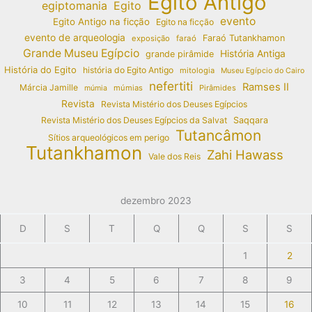
Egito Antigo
egiptomania
Egito
evento
Egito Antigo na ficção
Egito na ficção
evento de arqueologia
Faraó Tutankhamon
exposição
faraó
Grande Museu Egípcio
História Antiga
grande pirâmide
História do Egito
história do Egito Antigo
mitologia
Museu Egípcio do Cairo
nefertiti
Ramses II
Márcia Jamille
múmias
Pirâmides
múmia
Revista
Revista Mistério dos Deuses Egípcios
Revista Mistério dos Deuses Egípcios da Salvat
Saqqara
Tutancâmon
Sítios arqueológicos em perigo
Tutankhamon
Zahi Hawass
Vale dos Reis
dezembro 2023
D
S
T
Q
Q
S
S
1
2
3
4
5
6
7
8
9
10
11
12
13
14
15
16