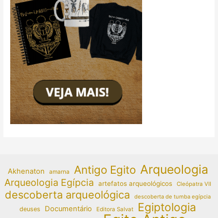
Arqueologia
Antigo Egito
Akhenaton
amarna
Arqueologia Egípcia
artefatos arqueológicos
Cleópatra VII
descoberta arqueológica
descoberta de tumba egípcia
Egiptologia
Documentário
deuses
Editora Salvat