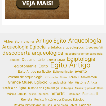
Arqueologia
Antigo Egito
Akhenaton
amarna
Arqueologia Egípcia
artefatos arqueológicos
Cleópatra VII
descoberta arqueológica
descoberta de tumba egípcia
Egiptologia
Documentário
deuses
Editora Salvat
Egito Antigo
egiptomania
Egito
evento
Egito Antigo na ficção
Egito na ficção
evento de arqueologia
Faraó Tutankhamon
exposição
faraó
Grande Museu Egípcio
História Antiga
grande pirâmide
História do Egito
história do Egito Antigo
mitologia
Museu Egípcio do Cairo
nefertiti
Ramses II
Márcia Jamille
múmias
Pirâmides
múmia
Revista
Revista Mistério dos Deuses Egípcios
Revista Mistério dos Deuses Egípcios da Salvat
Saqqara