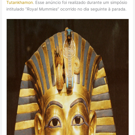
Tutankhamon
. Esse anúncio foi realizado durante um simpósio
intitulado “
Royal Mummies
” ocorrido no dia seguinte à parada.