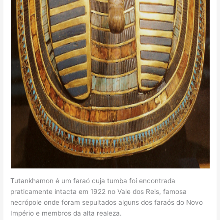
Tutankhamon é um faraó cuja tumba foi encontrada
praticamente intacta em 1922 no Vale dos Reis, famosa
necrópole onde foram sepultados alguns dos faraós do Novo
Império e membros da alta realeza.