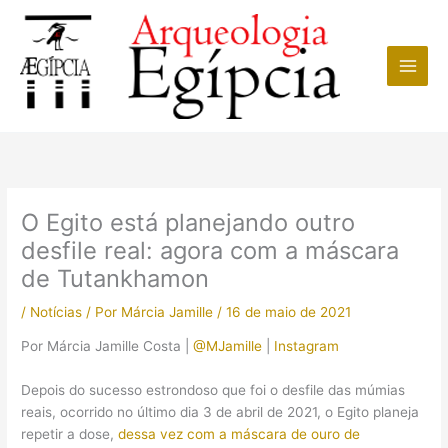
Ir
para
o
conteúdo
O Egito está planejando outro
desfile real: agora com a máscara
de Tutankhamon
/
Notícias
/ Por
Márcia Jamille
/
16 de maio de 2021
Por Márcia Jamille Costa |
@MJamille
|
Instagram
Depois do sucesso estrondoso que foi o desfile das múmias
reais, ocorrido no último dia 3 de abril de 2021, o Egito planeja
repetir a dose,
dessa vez com a máscara de ouro de