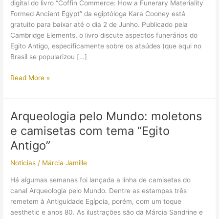
digital do livro “Coffin Commerce: How a Funerary Materiality
Formed Ancient Egypt” da egiptóloga Kara Cooney está
gratuito para baixar até o dia 2 de Junho. Publicado pela
Cambridge Elements, o livro discute aspectos funerários do
Egito Antigo, especificamente sobre os ataúdes (que aqui no
Brasil se popularizou […]
O
Read More »
livro
“Coffin
Commerce”
Arqueologia pelo Mundo: moletons
está
e camisetas com tema “Egito
gratuito
para
Antigo”
baixar
Notícias
/
Márcia Jamille
Há algumas semanas foi lançada a linha de camisetas do
canal Arqueologia pelo Mundo. Dentre as estampas três
remetem à Antiguidade Egípcia, porém, com um toque
aesthetic e anos 80. As ilustrações são da Márcia Sandrine e