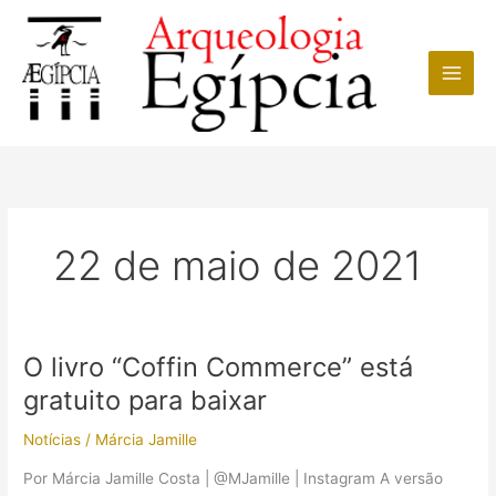
Ir
para
o
conteúdo
22 de maio de 2021
O livro “Coffin Commerce” está
gratuito para baixar
Notícias
/
Márcia Jamille
Por Márcia Jamille Costa | @MJamille | Instagram A versão