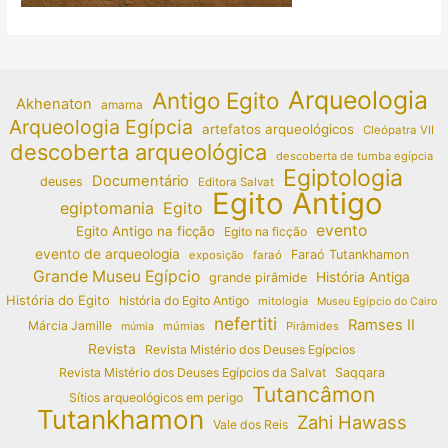
Arqueologia
Antigo Egito
Akhenaton
amarna
Arqueologia Egípcia
artefatos arqueológicos
Cleópatra VII
descoberta arqueológica
descoberta de tumba egípcia
Egiptologia
Documentário
deuses
Editora Salvat
Egito Antigo
egiptomania
Egito
evento
Egito Antigo na ficção
Egito na ficção
evento de arqueologia
Faraó Tutankhamon
exposição
faraó
Grande Museu Egípcio
História Antiga
grande pirâmide
História do Egito
história do Egito Antigo
mitologia
Museu Egípcio do Cairo
nefertiti
Ramses II
Márcia Jamille
múmias
Pirâmides
múmia
Revista
Revista Mistério dos Deuses Egípcios
Revista Mistério dos Deuses Egípcios da Salvat
Saqqara
Tutancâmon
Sítios arqueológicos em perigo
Tutankhamon
Zahi Hawass
Vale dos Reis