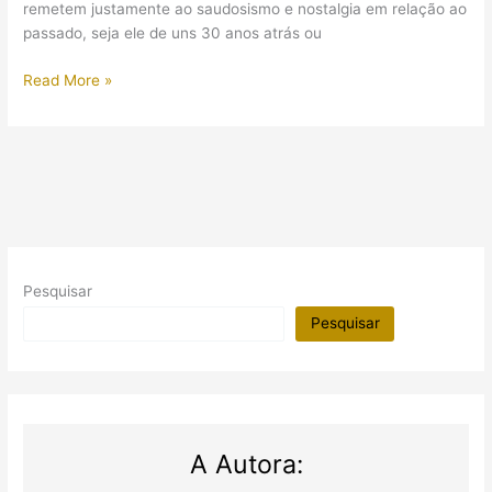
remetem justamente ao saudosismo e nostalgia em relação ao
passado, seja ele de uns 30 anos atrás ou
Arqueologia
Read More »
pelo
Mundo:
moletons
e
camisetas
com
tema
“Egito
Pesquisar
Antigo”
Pesquisar
A Autora: