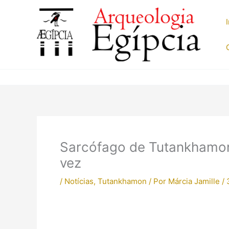
Ir
para
o
conteúdo
Sarcófago de Tutankhamon 
vez
/
Notícias
,
Tutankhamon
/ Por
Márcia Jamille
/