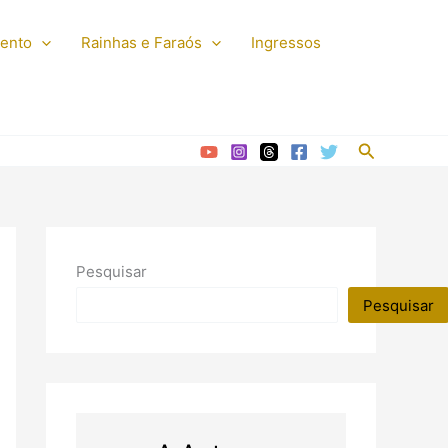
mento
Rainhas e Faraós
Ingressos
Pesquisar
Pesquisar
Pesquisar