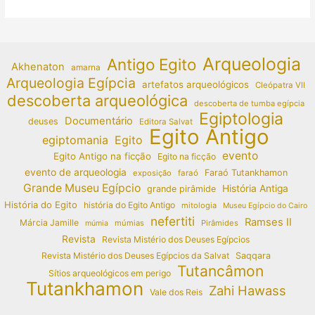
Arqueologia
Antigo Egito
Akhenaton
amarna
Arqueologia Egípcia
artefatos arqueológicos
Cleópatra VII
descoberta arqueológica
descoberta de tumba egípcia
Egiptologia
Documentário
deuses
Editora Salvat
Egito Antigo
egiptomania
Egito
evento
Egito Antigo na ficção
Egito na ficção
evento de arqueologia
Faraó Tutankhamon
exposição
faraó
Grande Museu Egípcio
História Antiga
grande pirâmide
História do Egito
história do Egito Antigo
mitologia
Museu Egípcio do Cairo
nefertiti
Ramses II
Márcia Jamille
múmias
Pirâmides
múmia
Revista
Revista Mistério dos Deuses Egípcios
Revista Mistério dos Deuses Egípcios da Salvat
Saqqara
Tutancâmon
Sítios arqueológicos em perigo
Tutankhamon
Zahi Hawass
Vale dos Reis