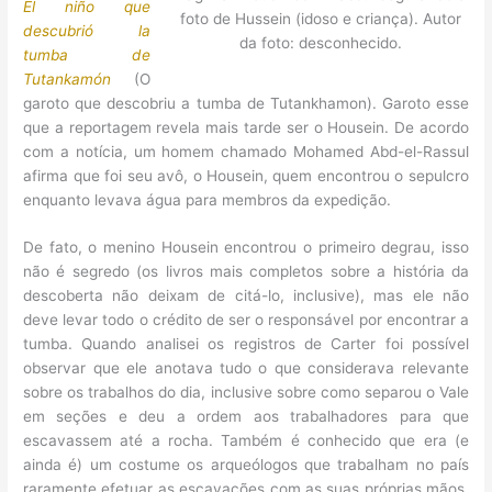
El niño que
foto de Hussein (idoso e criança). Autor
descubrió la
da foto: desconhecido.
tumba de
Tutankamón
(O
garoto que descobriu a tumba de Tutankhamon). Garoto esse
que a reportagem revela mais tarde ser o Housein. De acordo
com a notícia, um homem chamado Mohamed Abd-el-Rassul
afirma que foi seu avô, o Housein, quem encontrou o sepulcro
enquanto levava água para membros da expedição.
De fato, o menino Housein encontrou o primeiro degrau, isso
não é segredo (os livros mais completos sobre a história da
descoberta não deixam de citá-lo, inclusive), mas ele não
deve levar todo o crédito de ser o responsável por encontrar a
tumba. Quando analisei os registros de Carter foi possível
observar que ele anotava tudo o que considerava relevante
sobre os trabalhos do dia, inclusive sobre como separou o Vale
em seções e deu a ordem aos trabalhadores para que
escavassem até a rocha. Também é conhecido que era (e
ainda é) um costume os arqueólogos que trabalham no país
raramente efetuar as escavações com as suas próprias mãos,