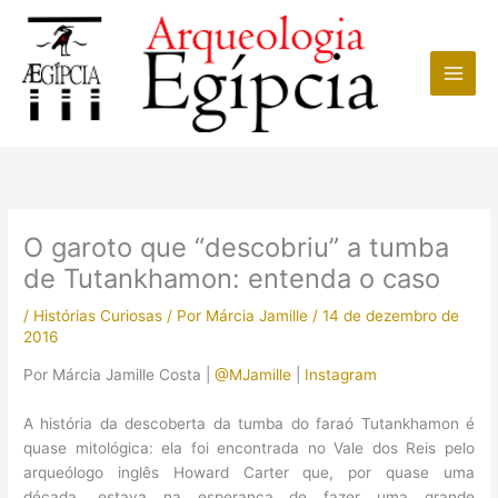
Ir
para
o
conteúdo
O garoto que “descobriu” a tumba
de Tutankhamon: entenda o caso
/
Histórias Curiosas
/ Por
Márcia Jamille
/
14 de dezembro de
2016
Por Márcia Jamille Costa |
@MJamille
|
Instagram
A história da descoberta da tumba do faraó Tutankhamon é
quase mitológica: ela foi encontrada no Vale dos Reis pelo
arqueólogo inglês Howard Carter que, por quase uma
década, estava na esperança de fazer uma grande