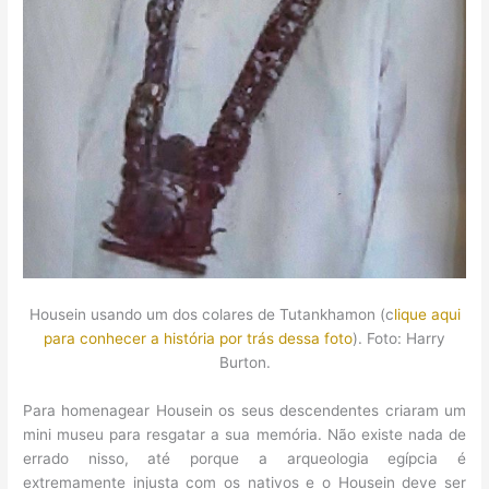
Housein usando um dos colares de Tutankhamon (c
lique aqui
para conhecer a história por trás dessa foto
). Foto: Harry
Burton.
Para homenagear Housein os seus descendentes criaram um
mini museu para resgatar a sua memória. Não existe nada de
errado nisso, até porque a arqueologia egípcia é
extremamente injusta com os nativos e o Housein deve ser