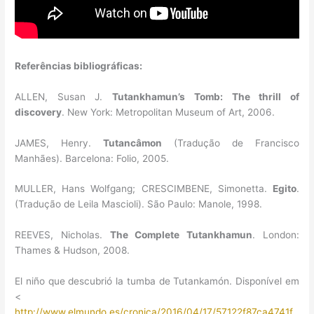
Referências bibliográficas:
ALLEN, Susan J.
Tutankhamun’s Tomb: The thrill of
discovery
. New York: Metropolitan Museum of Art, 2006.
JAMES, Henry.
Tutancâmon
(Tradução de Francisco
Manhães). Barcelona: Folio, 2005.
MULLER, Hans Wolfgang; CRESCIMBENE, Simonetta.
Egito
.
(Tradução de Leila Mascioli). São Paulo: Manole, 1998.
REEVES, Nicholas.
The Complete Tutankhamun
. London:
Thames & Hudson, 2008.
El niño que descubrió la tumba de Tutankamón. Disponível em
<
http://www.elmundo.es/cronica/2016/04/17/57122f87ca4741f