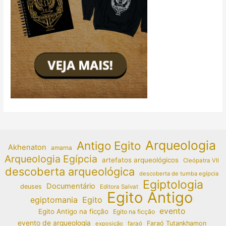
Arqueologia
Antigo Egito
Akhenaton
amarna
Arqueologia Egípcia
artefatos arqueológicos
Cleópatra VII
descoberta arqueológica
descoberta de tumba egípcia
Egiptologia
Documentário
deuses
Editora Salvat
Egito Antigo
egiptomania
Egito
evento
Egito Antigo na ficção
Egito na ficção
evento de arqueologia
Faraó Tutankhamon
exposição
faraó