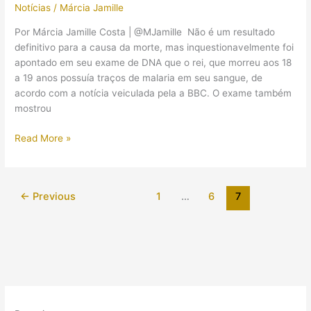
Notícias
/
Márcia Jamille
Por Márcia Jamille Costa | @MJamille Não é um resultado
definitivo para a causa da morte, mas inquestionavelmente foi
apontado em seu exame de DNA que o rei, que morreu aos 18
a 19 anos possuía traços de malaria em seu sangue, de
acordo com a notícia veiculada pela a BBC. O exame também
mostrou
Tutankhamon
Read More »
pode
ter
morrido
←
Previous
1
…
6
7
de
malária