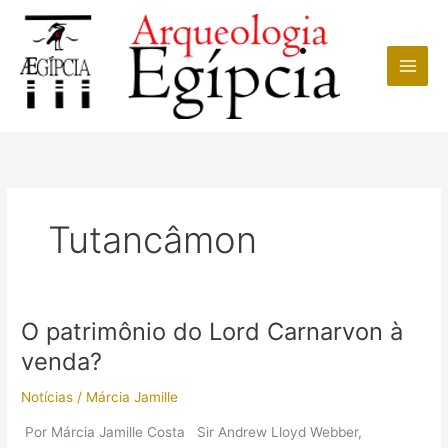
Ir
para
o
conteúdo
Tutancâmon
O patrimônio do Lord Carnarvon à
venda?
Notícias
/
Márcia Jamille
Por Márcia Jamille Costa Sir Andrew Lloyd Webber,