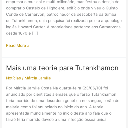
empresário musical e multi-milionário, manifestou o desejo de
comprar o Castelo de Highclere, edifício onde viveu o Quinto
Conde de Carnarvon, patrocinador da descoberta da tumba
de Tutankhamon, cuja pesquisa foi realizada pelo o arqueólogo
inglês Howard Carter. A propriedade pertence aos Carnarvons
desde 1670 e […]
O
Read More »
patrimônio
do
Lord
Mais uma teoria para Tutankhamon
Carnarvon
à
Notícias
/
Márcia Jamille
venda?
Por Márcia Jamille Costa Na quarta-feira (23/06/10) foi
anunciado por cientistas alemães que o faraó Tutankhamon
teria morrido de uma desordem genética no sangue, e não de
malária como foi anunciado no inicio do ano. A teoria
apresentada mundialmente no início deste ano fala que o
faraó teria morrido devido a uma infecção óssea unida