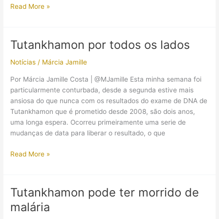
Mais
Read More »
uma
teoria
para
Tutankhamon por todos os lados
Tutankhamon
Notícias
/
Márcia Jamille
Por Márcia Jamille Costa | @MJamille Esta minha semana foi
particularmente conturbada, desde a segunda estive mais
ansiosa do que nunca com os resultados do exame de DNA de
Tutankhamon que é prometido desde 2008, são dois anos,
uma longa espera. Ocorreu primeiramente uma serie de
mudanças de data para liberar o resultado, o que
Tutankhamon
Read More »
por
todos
os
Tutankhamon pode ter morrido de
lados
malária