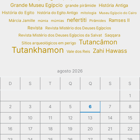
Grande Museu Egípcio
História Antiga
grande pirâmide
História do Egito
história do Egito Antigo
mitologia
Museu Egípcio do Cairo
nefertiti
Ramses II
Márcia Jamille
múmias
Pirâmides
múmia
Revista
Revista Mistério dos Deuses Egípcios
Revista Mistério dos Deuses Egípcios da Salvat
Saqqara
Tutancâmon
Sítios arqueológicos em perigo
Tutankhamon
Zahi Hawass
Vale dos Reis
agosto 2026
D
S
T
Q
Q
S
S
1
2
3
4
5
6
7
8
9
10
11
12
13
14
15
16
17
18
19
20
21
22
23
24
25
26
27
28
29