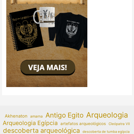
Arqueologia
Antigo Egito
Akhenaton
amarna
Arqueologia Egípcia
artefatos arqueológicos
Cleópatra VII
descoberta arqueológica
descoberta de tumba egípcia