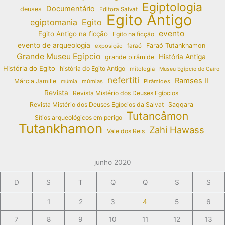
Egiptologia
Documentário
deuses
Editora Salvat
Egito Antigo
egiptomania
Egito
evento
Egito Antigo na ficção
Egito na ficção
evento de arqueologia
Faraó Tutankhamon
exposição
faraó
Grande Museu Egípcio
História Antiga
grande pirâmide
História do Egito
história do Egito Antigo
mitologia
Museu Egípcio do Cairo
nefertiti
Ramses II
Márcia Jamille
múmias
Pirâmides
múmia
Revista
Revista Mistério dos Deuses Egípcios
Revista Mistério dos Deuses Egípcios da Salvat
Saqqara
Tutancâmon
Sítios arqueológicos em perigo
Tutankhamon
Zahi Hawass
Vale dos Reis
junho 2020
D
S
T
Q
Q
S
S
1
2
3
4
5
6
7
8
9
10
11
12
13