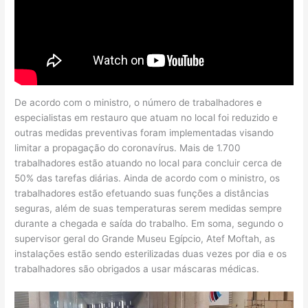
De acordo com o ministro, o número de trabalhadores e
especialistas em restauro que atuam no local foi reduzido e
outras medidas preventivas foram implementadas visando
limitar a propagação do coronavírus. Mais de 1.700
trabalhadores estão atuando no local para concluir cerca de
50% das tarefas diárias. Ainda de acordo com o ministro, os
trabalhadores estão efetuando suas funções a distâncias
seguras, além de suas temperaturas serem medidas sempre
durante a chegada e saída do trabalho. Em soma, segundo o
supervisor geral do Grande Museu Egípcio, Atef Moftah, as
instalações estão sendo esterilizadas duas vezes por dia e os
trabalhadores são obrigados a usar máscaras médicas.