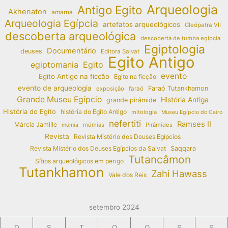
Arqueologia
Antigo Egito
Akhenaton
amarna
Arqueologia Egípcia
artefatos arqueológicos
Cleópatra VII
descoberta arqueológica
descoberta de tumba egípcia
Egiptologia
Documentário
deuses
Editora Salvat
Egito Antigo
egiptomania
Egito
evento
Egito Antigo na ficção
Egito na ficção
evento de arqueologia
Faraó Tutankhamon
exposição
faraó
Grande Museu Egípcio
História Antiga
grande pirâmide
História do Egito
história do Egito Antigo
mitologia
Museu Egípcio do Cairo
nefertiti
Ramses II
Márcia Jamille
múmias
Pirâmides
múmia
Revista
Revista Mistério dos Deuses Egípcios
Revista Mistério dos Deuses Egípcios da Salvat
Saqqara
Tutancâmon
Sítios arqueológicos em perigo
Tutankhamon
Zahi Hawass
Vale dos Reis
setembro 2024
D
S
T
Q
Q
S
S