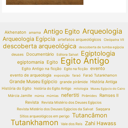
Arqueologia
Antigo Egito
Akhenaton
amarna
Arqueologia Egípcia
artefatos arqueológicos
Cleópatra VII
descoberta arqueológica
descoberta de tumba egípcia
Egiptologia
Documentário
deuses
Editora Salvat
Egito Antigo
egiptomania
Egito
evento
Egito Antigo na ficção
Egito na ficção
evento de arqueologia
Faraó Tutankhamon
exposição
faraó
Grande Museu Egípcio
História Antiga
grande pirâmide
História do Egito
história do Egito Antigo
mitologia
Museu Egípcio do Cairo
nefertiti
Ramses II
Márcia Jamille
múmias
Pirâmides
múmia
Revista
Revista Mistério dos Deuses Egípcios
Revista Mistério dos Deuses Egípcios da Salvat
Saqqara
Tutancâmon
Sítios arqueológicos em perigo
Tutankhamon
Zahi Hawass
Vale dos Reis