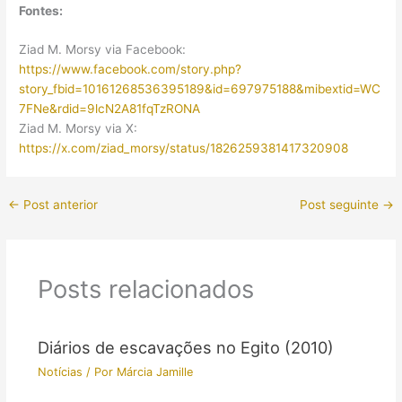
Fontes:
Ziad M. Morsy via Facebook:
https://www.facebook.com/story.php?
story_fbid=10161268536395189&id=697975188&mibextid=WC
7FNe&rdid=9lcN2A81fqTzRONA
Ziad M. Morsy via X:
https://x.com/ziad_morsy/status/1826259381417320908
←
Post anterior
Post seguinte
→
Posts relacionados
Diários de escavações no Egito (2010)
Notícias
/ Por
Márcia Jamille