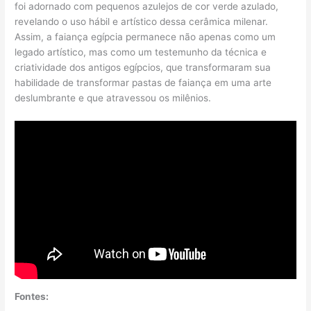
foi adornado com pequenos azulejos de cor verde azulado,
revelando o uso hábil e artístico dessa cerâmica milenar.
Assim, a faiança egípcia permanece não apenas como um
legado artístico, mas como um testemunho da técnica e
criatividade dos antigos egípcios, que transformaram sua
habilidade de transformar pastas de faiança em uma arte
deslumbrante e que atravessou os milênios.
Fontes: