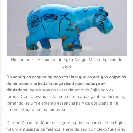
Hipopótamo de Faiança do Egito Antigo. Museu Egípcio do
Cairo
Os vestígios arqueológicos revelam que os antigos egípcios
dominavam a arte da faiança desde períodos pré-
dinásticos
, bem antes do florescimento do Egito sob os
faraós. Com o avançar do tempo, a faiança ganhou destaque,
tornando-se um elemento essencial na vida cotidiana e na
ornamentação de monumentos.
O faraó Djoser, notório por erguer a primeira pirâmide do Egito,
foi um entusiasta da faiança. Parte de seu complexo funerário