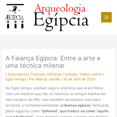
Ir
para
o
conteúdo
A Faiança Egípcia: Entre a arte e
uma técnica milenar
/
Descobertas Curiosas
,
Histórias Curiosas
,
Vídeos sobre o
Egito Antigo
/ Por
Márcia Jamille
/
10 de abril de 2024
No Egito Antigo, existiam alguns artefatos que eram feitos
com um material que não só fascinou os antigos habitantes
das margens do Nilo, mas também atravessou eras para
encantar a contemporaneidade:
a faiança egípcia
. Nomeada
pelos egípcios como
“tjehenet”, que traduz-se como “aquilo
que é brilhante”
, esse material carrega consigo uma história