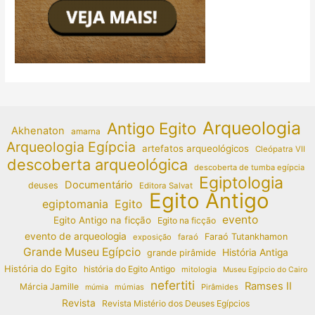
Arqueologia
Antigo Egito
Akhenaton
amarna
Arqueologia Egípcia
artefatos arqueológicos
Cleópatra VII
descoberta arqueológica
descoberta de tumba egípcia
Egiptologia
Documentário
deuses
Editora Salvat
Egito Antigo
egiptomania
Egito
evento
Egito Antigo na ficção
Egito na ficção
evento de arqueologia
Faraó Tutankhamon
exposição
faraó
Grande Museu Egípcio
História Antiga
grande pirâmide
História do Egito
história do Egito Antigo
mitologia
Museu Egípcio do Cairo
nefertiti
Ramses II
Márcia Jamille
múmias
Pirâmides
múmia
Revista
Revista Mistério dos Deuses Egípcios