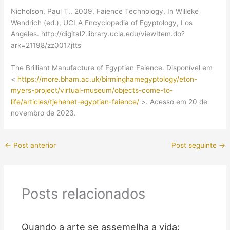
Nicholson, Paul T., 2009, Faience Technology. In Willeke
Wendrich (ed.), UCLA Encyclopedia of Egyptology, Los
Angeles. http://digital2.library.ucla.edu/viewItem.do?
ark=21198/zz0017jtts
The Brilliant Manufacture of Egyptian Faience. Disponível em
<
https://more.bham.ac.uk/birminghamegyptology/eton-
myers-project/virtual-museum/objects-come-to-
life/articles/tjehenet-egyptian-faience/
>. Acesso em 20 de
novembro de 2023.
←
Post anterior
Post seguinte
→
Posts relacionados
Quando a arte se assemelha a vida: