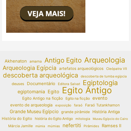
Arqueologia
Antigo Egito
Akhenaton
amarna
Arqueologia Egípcia
artefatos arqueológicos
Cleópatra VII
descoberta arqueológica
descoberta de tumba egípcia
Egiptologia
Documentário
deuses
Editora Salvat
Egito Antigo
egiptomania
Egito
evento
Egito Antigo na ficção
Egito na ficção
evento de arqueologia
Faraó Tutankhamon
exposição
faraó
Grande Museu Egípcio
História Antiga
grande pirâmide
História do Egito
história do Egito Antigo
mitologia
Museu Egípcio do Cairo
nefertiti
Ramses II
Márcia Jamille
múmias
Pirâmides
múmia