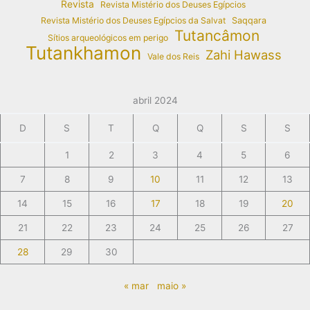
Revista
Revista Mistério dos Deuses Egípcios
Revista Mistério dos Deuses Egípcios da Salvat
Saqqara
Tutancâmon
Sítios arqueológicos em perigo
Tutankhamon
Zahi Hawass
Vale dos Reis
abril 2024
D
S
T
Q
Q
S
S
1
2
3
4
5
6
7
8
9
10
11
12
13
14
15
16
17
18
19
20
21
22
23
24
25
26
27
28
29
30
« mar
maio »