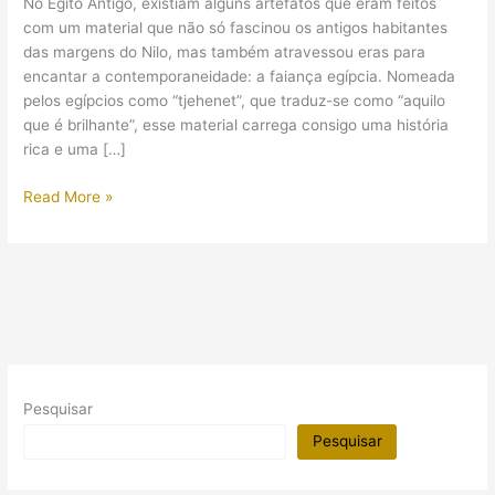
No Egito Antigo, existiam alguns artefatos que eram feitos
com um material que não só fascinou os antigos habitantes
das margens do Nilo, mas também atravessou eras para
encantar a contemporaneidade: a faiança egípcia. Nomeada
pelos egípcios como “tjehenet”, que traduz-se como “aquilo
que é brilhante”, esse material carrega consigo uma história
rica e uma […]
A
Read More »
Faiança
Egípcia:
Entre
a
arte
e
uma
técnica
Pesquisar
milenar
Pesquisar