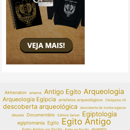
Arqueologia
Antigo Egito
Akhenaton
amarna
Arqueologia Egípcia
artefatos arqueológicos
Cleópatra VII
descoberta arqueológica
descoberta de tumba egípcia
Egiptologia
Documentário
deuses
Editora Salvat
Egito Antigo
egiptomania
Egito
evento
Egito Antigo na ficção
Egito na ficção