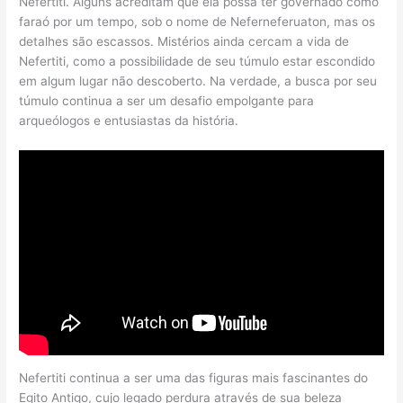
Nefertiti. Alguns acreditam que ela possa ter governado como
faraó por um tempo, sob o nome de Neferneferuaton, mas os
detalhes são escassos. Mistérios ainda cercam a vida de
Nefertiti, como a possibilidade de seu túmulo estar escondido
em algum lugar não descoberto. Na verdade, a busca por seu
túmulo continua a ser um desafio empolgante para
arqueólogos e entusiastas da história.
Nefertiti continua a ser uma das figuras mais fascinantes do
Egito Antigo, cujo legado perdura através de sua beleza