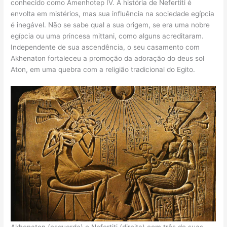
conhecido como Amenhotep IV. A história de Nefertiti é
envolta em mistérios, mas sua influência na sociedade egípcia
é inegável. Não se sabe qual a sua origem, se era uma nobre
egípcia ou uma princesa mittani, como alguns acreditaram.
Independente de sua ascendência, o seu casamento com
Akhenaton fortaleceu a promoção da adoração do deus sol
Aton, em uma quebra com a religião tradicional do Egito.