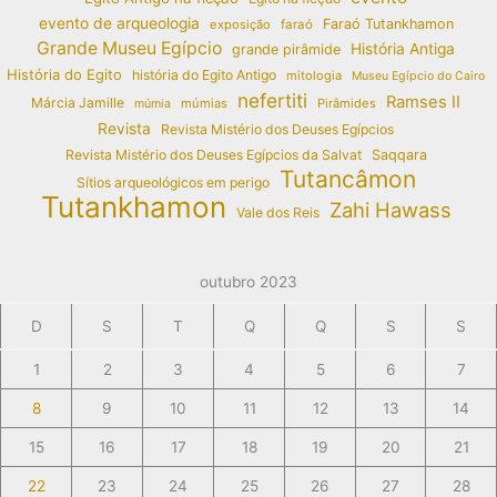
evento de arqueologia
Faraó Tutankhamon
exposição
faraó
Grande Museu Egípcio
História Antiga
grande pirâmide
História do Egito
história do Egito Antigo
mitologia
Museu Egípcio do Cairo
nefertiti
Ramses II
Márcia Jamille
múmias
Pirâmides
múmia
Revista
Revista Mistério dos Deuses Egípcios
Revista Mistério dos Deuses Egípcios da Salvat
Saqqara
Tutancâmon
Sítios arqueológicos em perigo
Tutankhamon
Zahi Hawass
Vale dos Reis
outubro 2023
D
S
T
Q
Q
S
S
1
2
3
4
5
6
7
8
9
10
11
12
13
14
15
16
17
18
19
20
21
22
23
24
25
26
27
28