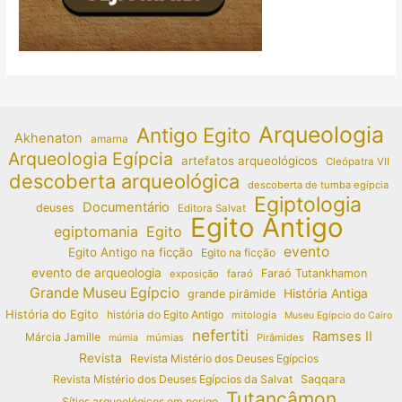
Arqueologia
Antigo Egito
Akhenaton
amarna
Arqueologia Egípcia
artefatos arqueológicos
Cleópatra VII
descoberta arqueológica
descoberta de tumba egípcia
Egiptologia
Documentário
deuses
Editora Salvat
Egito Antigo
egiptomania
Egito
evento
Egito Antigo na ficção
Egito na ficção
evento de arqueologia
Faraó Tutankhamon
exposição
faraó
Grande Museu Egípcio
História Antiga
grande pirâmide
História do Egito
história do Egito Antigo
mitologia
Museu Egípcio do Cairo
nefertiti
Ramses II
Márcia Jamille
múmias
Pirâmides
múmia
Revista
Revista Mistério dos Deuses Egípcios
Revista Mistério dos Deuses Egípcios da Salvat
Saqqara
Tutancâmon
Sítios arqueológicos em perigo