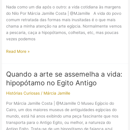
antigos
Nada como um dia após o outro: a vida cotidiana às margens
egípcios
do Nilo Por Márcia Jamille Costa | @MJamille A vida do povo
comum retratada das formas mais inusitadas é o que mais
chama a minha atenção na arte egípcia. Normalmente vemos
a pescaria, caça a hipopótamos, colheitas, etc, mas poucas
vezes podemos
A
Read More »
vida
cotidiana
às
Quando a arte se assemelha a vida:
margens
hipopótamo no Egito Antigo
do
Nilo
Histórias Curiosas
/
Márcia Jamille
Por Márcia Jamille Costa | @MJamille O Museu Egípcio do
Cairo, um dos maiores museus de antiguidades egípcias do
mundo, está há anos exibindo uma peça fascinante que nos
transporta para o Antigo Egito, ou melhor, a natureza do
Antigo Egito. Trata-se de um hipopótamo de faiança azul,