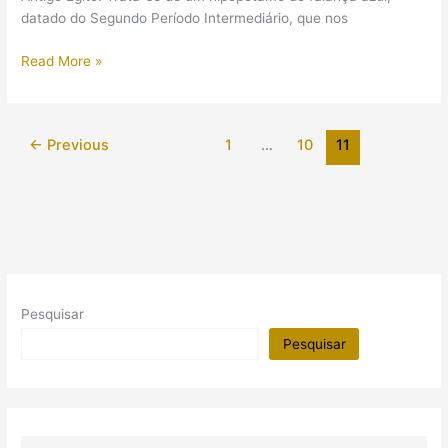
datado do Segundo Período Intermediário, que nos
Quando
Read More »
a
arte
se
←
Previous
1
…
10
11
assemelha
a
vida:
hipopótamo
no
Egito
Antigo
Pesquisar
Pesquisar