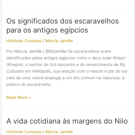
de
um
artista
Os significados dos escaravelhos
da
para os antigos egípcios
Era
Amarna
Histórias Curiosas
/
Márcia Jamille
Por Márcia Jamille | @MJamille Os escaravelhos eram
identificados pelos antigos egípcios como o deus solar Khepri
(Khepra), o senhor do Sol nascente e do renascimento de Rá.
Cultuado em Heliópolis, sua relação com o nascer e pôr do sol
vem de uma visível analogia a um ato comum na natureza: a
prática do escaravelho
Os
Read More »
significados
dos
escaravelhos
A vida cotidiana às margens do Nilo
para
os
Histórias Curiosas
/
Márcia Jamille