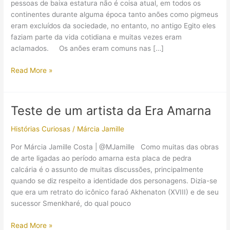
pessoas de baixa estatura não é coisa atual, em todos os
continentes durante alguma época tanto anões como pigmeus
eram excluídos da sociedade, no entanto, no antigo Egito eles
faziam parte da vida cotidiana e muitas vezes eram
aclamados. Os anões eram comuns nas […]
Anões
Read More »
no
contexto
da
Teste de um artista da Era Amarna
antiguidade
egípcia
Histórias Curiosas
/
Márcia Jamille
Por Márcia Jamille Costa | @MJamille Como muitas das obras
de arte ligadas ao período amarna esta placa de pedra
calcária é o assunto de muitas discussões, principalmente
quando se diz respeito a identidade dos personagens. Dizia-se
que era um retrato do icônico faraó Akhenaton (XVIII) e de seu
sucessor Smenkharé, do qual pouco
Teste
Read More »