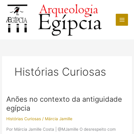
Ir
para
o
conteúdo
Histórias Curiosas
Anões no contexto da antiguidade
egípcia
Histórias Curiosas
/
Márcia Jamille
Por Márcia Jamille Costa | @MJamille O desrespeito com