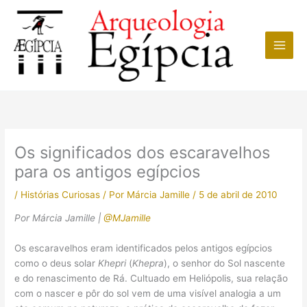
Ir
para
o
conteúdo
Os significados dos escaravelhos
para os antigos egípcios
/
Histórias Curiosas
/ Por
Márcia Jamille
/
5 de abril de 2010
Por Márcia Jamille |
@MJamille
Os escaravelhos eram identificados pelos antigos egípcios
como o deus solar
Khepri
(
Khepra
), o senhor do Sol nascente
e do renascimento de Rá. Cultuado em Heliópolis, sua relação
com o nascer e pôr do sol vem de uma visível analogia a um