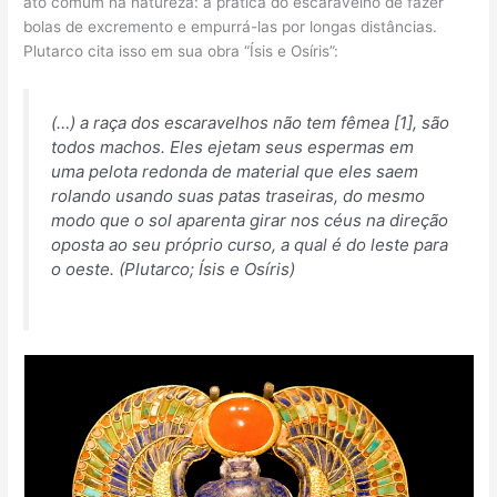
ato comum na natureza: a prática do escaravelho de fazer
bolas de excremento e empurrá-las por longas distâncias.
Plutarco cita isso em sua obra “Ísis e Osíris”:
(…)
a raça dos escaravelhos não tem fêmea [1], são
todos machos. Eles ejetam seus espermas em
uma pelota redonda de material que eles saem
rolando usando suas patas traseiras, do mesmo
modo que o sol aparenta girar nos
céus na direção
oposta ao seu próprio curso, a qual é do leste para
o oeste. (Plutarco; Ísis e Osíris)