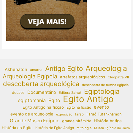
Arqueologia
Antigo Egito
Akhenaton
amarna
Arqueologia Egípcia
artefatos arqueológicos
Cleópatra VII
descoberta arqueológica
descoberta de tumba egípcia
Egiptologia
Documentário
deuses
Editora Salvat
Egito Antigo
egiptomania
Egito
evento
Egito Antigo na ficção
Egito na ficção
evento de arqueologia
Faraó Tutankhamon
exposição
faraó
Grande Museu Egípcio
História Antiga
grande pirâmide
História do Egito
história do Egito Antigo
mitologia
Museu Egípcio do Cairo