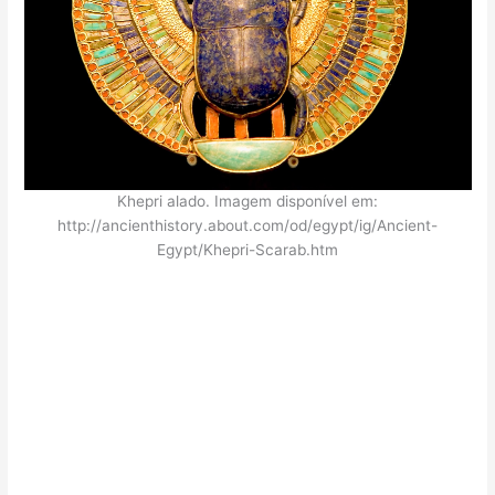
Khepri alado. Imagem disponível em:
http://ancienthistory.about.com/od/egypt/ig/Ancient-
Egypt/Khepri-Scarab.htm