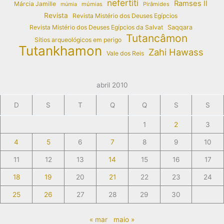
nefertiti
Ramses II
Márcia Jamille
múmias
Pirâmides
múmia
Revista
Revista Mistério dos Deuses Egípcios
Revista Mistério dos Deuses Egípcios da Salvat
Saqqara
Tutancâmon
Sítios arqueológicos em perigo
Tutankhamon
Zahi Hawass
Vale dos Reis
abril 2010
D
S
T
Q
Q
S
S
1
2
3
4
5
6
7
8
9
10
11
12
13
14
15
16
17
18
19
20
21
22
23
24
25
26
27
28
29
30
« mar
maio »