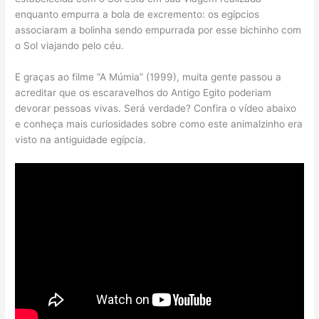
enquanto empurra a bola de excremento: os egípcios
associaram a bolinha sendo empurrada por esse bichinho com
o Sol viajando pelo céu.
E graças ao filme “A Múmia” (1999), muita gente passou a
acreditar que os escaravelhos do Antigo Egito poderiam
devorar pessoas vivas. Será verdade? Confira o vídeo abaixo
e conheça mais curiosidades sobre como este animalzinho era
visto na antiguidade egípcia.