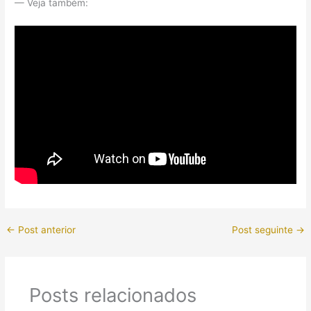
— Veja também:
←
Post anterior
Post seguinte
→
Posts relacionados