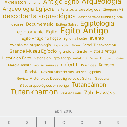
Arqueologia
Antigo Egito
Akhenaton
amarna
Arqueologia Egípcia
artefatos arqueológicos
Cleópatra VII
descoberta arqueológica
descoberta de tumba egípcia
Egiptologia
Documentário
deuses
Editora Salvat
Egito Antigo
egiptomania
Egito
evento
Egito Antigo na ficção
Egito na ficção
evento de arqueologia
Faraó Tutankhamon
exposição
faraó
Grande Museu Egípcio
História Antiga
grande pirâmide
História do Egito
história do Egito Antigo
mitologia
Museu Egípcio do Cairo
nefertiti
Ramses II
Márcia Jamille
múmias
Pirâmides
múmia
Revista
Revista Mistério dos Deuses Egípcios
Revista Mistério dos Deuses Egípcios da Salvat
Saqqara
Tutancâmon
Sítios arqueológicos em perigo
Tutankhamon
Zahi Hawass
Vale dos Reis
abril 2010
D
S
T
Q
Q
S
S