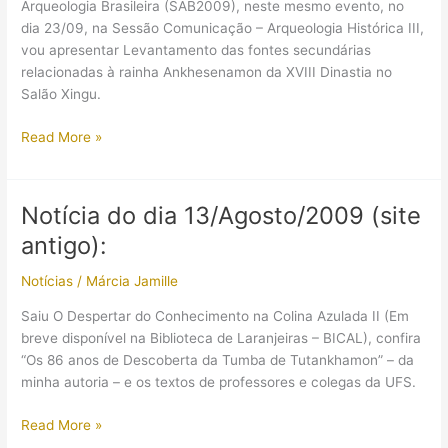
Arqueologia Brasileira (SAB2009), neste mesmo evento, no
dia 23/09, na Sessão Comunicação – Arqueologia Histórica III,
vou apresentar Levantamento das fontes secundárias
relacionadas à rainha Ankhesenamon da XVIII Dinastia no
Salão Xingu.
Notícia
Read More »
do
dia
13/Setembro/2009
Notícia do dia 13/Agosto/2009 (site
(site
antigo):
antigo)
Notícias
/
Márcia Jamille
Saiu O Despertar do Conhecimento na Colina Azulada II (Em
breve disponível na Biblioteca de Laranjeiras – BICAL), confira
“Os 86 anos de Descoberta da Tumba de Tutankhamon” – da
minha autoria – e os textos de professores e colegas da UFS.
Notícia
Read More »
do