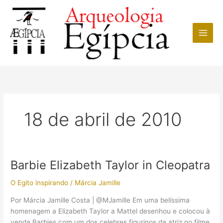
Ir
para
o
conteúdo
18 de abril de 2010
Barbie Elizabeth Taylor in Cleopatra
O Egito inspirando
/
Márcia Jamille
Por Márcia Jamille Costa | @MJamille Em uma belíssima
homenagem a Elizabeth Taylor a Mattel desenhou e colocou à
venda Barbies com um dos celebres figurinos da atriz no filme