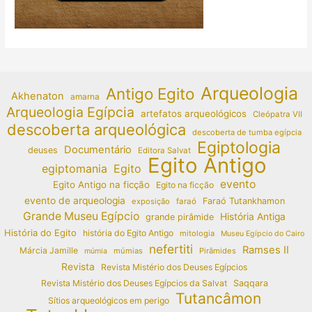
Arqueologia
Antigo Egito
Akhenaton
amarna
Arqueologia Egípcia
artefatos arqueológicos
Cleópatra VII
descoberta arqueológica
descoberta de tumba egípcia
Egiptologia
Documentário
deuses
Editora Salvat
Egito Antigo
egiptomania
Egito
evento
Egito Antigo na ficção
Egito na ficção
evento de arqueologia
Faraó Tutankhamon
exposição
faraó
Grande Museu Egípcio
História Antiga
grande pirâmide
História do Egito
história do Egito Antigo
mitologia
Museu Egípcio do Cairo
nefertiti
Ramses II
Márcia Jamille
múmias
Pirâmides
múmia
Revista
Revista Mistério dos Deuses Egípcios
Revista Mistério dos Deuses Egípcios da Salvat
Saqqara
Tutancâmon
Sítios arqueológicos em perigo