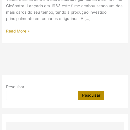
Cleópatra. Lançado em 1963 este filme acabou sendo um dos
mais caros do seu tempo, tendo a produção investido
principalmente em cenários e figurinos. A […]
Barbie
Read More »
Elizabeth
Taylor
in
Cleopatra
Pesquisar
Pesquisar