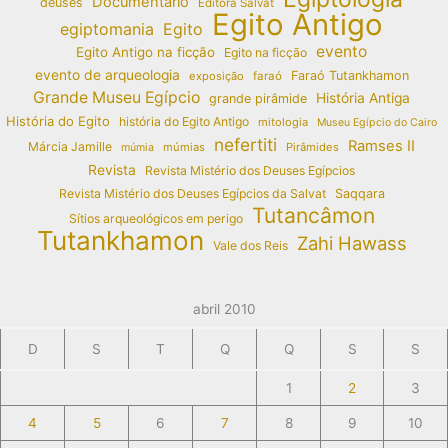
Documentário
deuses
Editora Salvat
Egito Antigo
egiptomania
Egito
evento
Egito Antigo na ficção
Egito na ficção
evento de arqueologia
Faraó Tutankhamon
exposição
faraó
Grande Museu Egípcio
História Antiga
grande pirâmide
História do Egito
história do Egito Antigo
mitologia
Museu Egípcio do Cairo
nefertiti
Ramses II
Márcia Jamille
múmias
Pirâmides
múmia
Revista
Revista Mistério dos Deuses Egípcios
Revista Mistério dos Deuses Egípcios da Salvat
Saqqara
Tutancâmon
Sítios arqueológicos em perigo
Tutankhamon
Zahi Hawass
Vale dos Reis
abril 2010
D
S
T
Q
Q
S
S
1
2
3
4
5
6
7
8
9
10