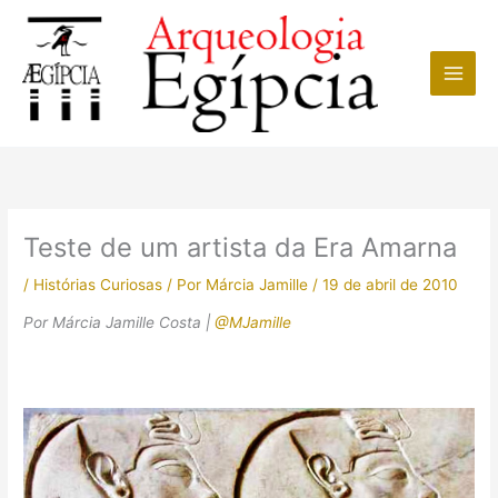
Ir
para
o
conteúdo
Teste de um artista da Era Amarna
/
Histórias Curiosas
/ Por
Márcia Jamille
/
19 de abril de 2010
Por Márcia Jamille Costa |
@MJamille