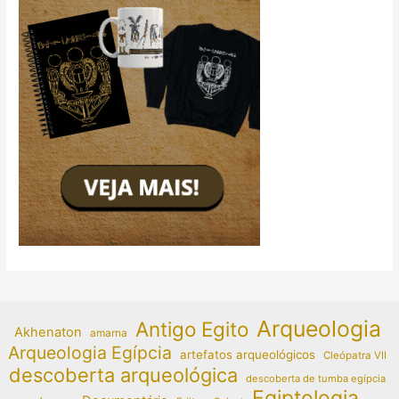
Arqueologia
Antigo Egito
Akhenaton
amarna
Arqueologia Egípcia
artefatos arqueológicos
Cleópatra VII
descoberta arqueológica
descoberta de tumba egípcia
Egiptologia