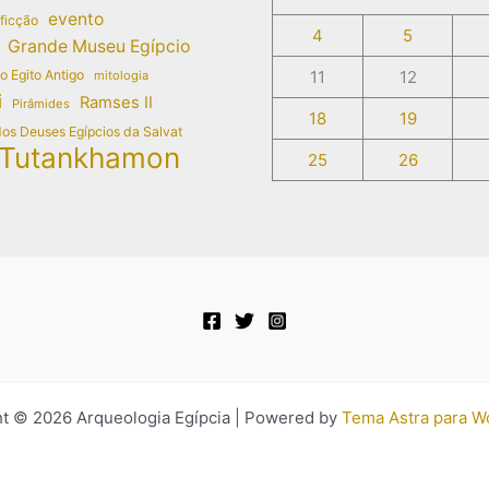
evento
 ficção
4
5
Grande Museu Egípcio
do Egito Antigo
11
12
mitologia
i
Ramses II
Pirâmides
18
19
dos Deuses Egípcios da Salvat
Tutankhamon
25
26
t © 2026 Arqueologia Egípcia | Powered by
Tema Astra para W