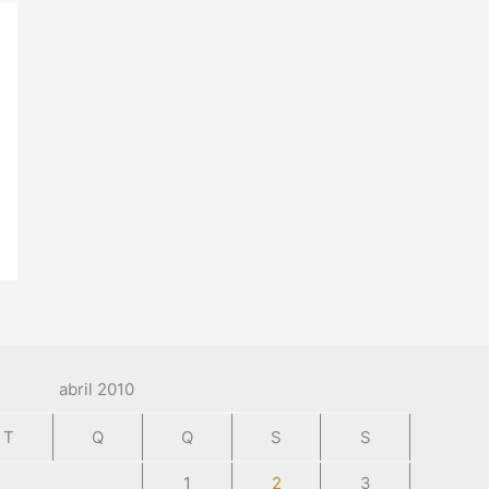
abril 2010
T
Q
Q
S
S
1
2
3