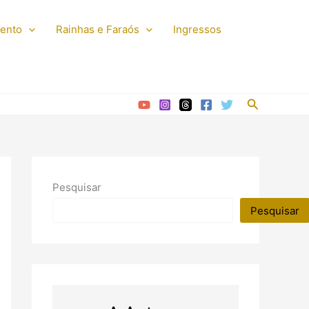
mento
Rainhas e Faraós
Ingressos
Pesquisar
Pesquisar
Pesquisar