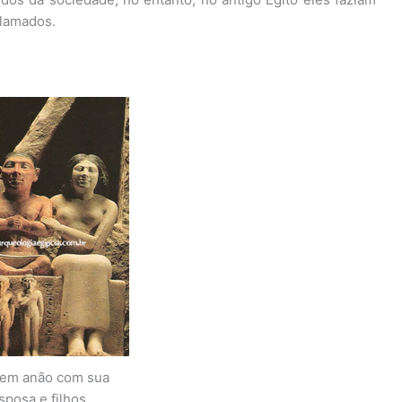
clamados.
em anão com sua
sposa e filhos.