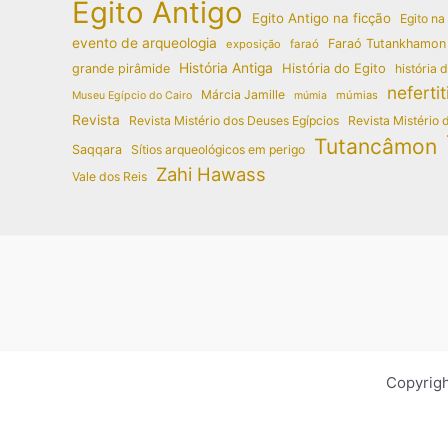
Egito Antigo
Egito Antigo na ficção
Egito na
evento de arqueologia
Faraó Tutankhamon
exposição
faraó
História Antiga
História do Egito
grande pirâmide
história 
nefertit
Márcia Jamille
múmias
Museu Egípcio do Cairo
múmia
Revista
Revista Mistério dos Deuses Egípcios
Revista Mistério 
Tutancâmon
Saqqara
Sítios arqueológicos em perigo
Zahi Hawass
Vale dos Reis
Copyrigh