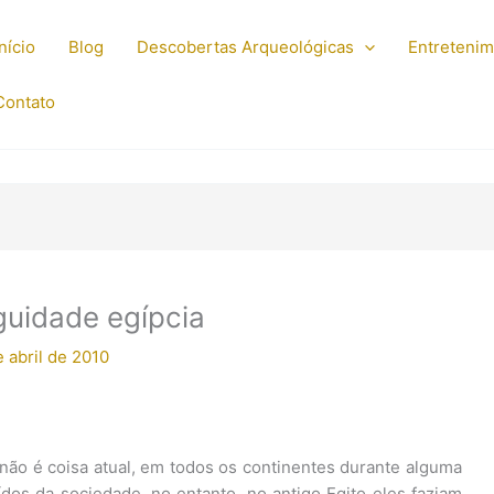
Início
Blog
Descobertas Arqueológicas
Entreteni
Contato
guidade egípcia
 abril de 2010
não é coisa atual, em todos os continentes durante alguma
os da sociedade, no entanto, no antigo Egito eles faziam