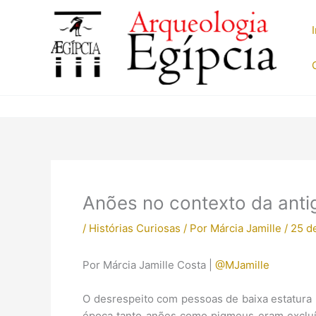
Ir
para
o
conteúdo
Anões no contexto da anti
/
Histórias Curiosas
/ Por
Márcia Jamille
/
25 de
Por Márcia Jamille Costa |
@MJamille
O desrespeito com pessoas de baixa estatura 
época tanto anões como pigmeus eram excluíd