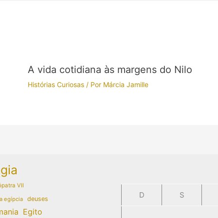
A vida cotidiana às margens do Nilo
Histórias Curiosas
/ Por
Márcia Jamille
gia
patra VII
D
S
deuses
a egípcia
mania
Egito