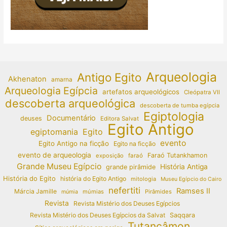
Arqueologia
Antigo Egito
Akhenaton
amarna
Arqueologia Egípcia
artefatos arqueológicos
Cleópatra VII
descoberta arqueológica
descoberta de tumba egípcia
Egiptologia
Documentário
deuses
Editora Salvat
Egito Antigo
egiptomania
Egito
evento
Egito Antigo na ficção
Egito na ficção
evento de arqueologia
Faraó Tutankhamon
exposição
faraó
Grande Museu Egípcio
História Antiga
grande pirâmide
História do Egito
história do Egito Antigo
mitologia
Museu Egípcio do Cairo
nefertiti
Ramses II
Márcia Jamille
múmias
Pirâmides
múmia
Revista
Revista Mistério dos Deuses Egípcios
Revista Mistério dos Deuses Egípcios da Salvat
Saqqara
Tutancâmon