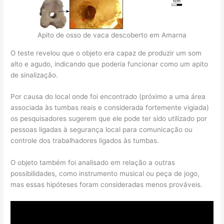
Apito de osso de vaca descoberto em Amarna
O teste revelou que o objeto era capaz de produzir um som
alto e agudo, indicando que poderia funcionar como um apito
de sinalização.
Por causa do local onde foi encontrado (próximo a uma área
associada às tumbas reais e considerada fortemente vigiada)
os pesquisadores sugerem que ele pode ter sido utilizado por
pessoas ligadas à segurança local para comunicação ou
controle dos trabalhadores ligados às tumbas.
O objeto também foi analisado em relação a outras
possibilidades, como instrumento musical ou peça de jogo,
mas essas hipóteses foram consideradas menos prováveis.